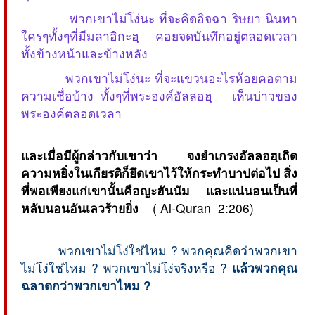
พวกเขาไม่โง่นะ ที่จะคิดอิจฉา ริษยา นินทา
ใครๆทั้งๆที่มีมลาอิกะฮฺ คอยจดบันทึกอยู่ตลอดเวลา
ทั้งข้างหน้าและข้างหลัง
พวกเขาไม่โง่นะ ที่จะแขวนอะไรห้อยคอตาม
ความเชื่อบ้าง ทั้งๆที่พระองค์อัลลอฮฺ เห็นบ่าวของ
พระองค์ตลอดเวลา
และเมื่อมีผู้กล่าวกับเขาว่า จงยำเกรงอัลลอฮฺเถิด
ความหยิ่งในเกียรติก็ยึดเขาไว้ให้กระทำบาปต่อไป สิ่ง
ที่พอเพียงแก่เขานั้นคือญะฮันนัม และแน่นอนเป็นที่
หลับนอนอันเลวร้ายยิ่ง
( Al-Quran 2:206)
พวกเขาไม่โง่ใช่ไหม ? พวกคุณคิดว่าพวกเขา
ไม่โง่ใช่ไหม ? พวกเขาไม่โง่จริงหรือ ?
แล้วพวกคุณ
ฉลาดกว่าพวกเขาไหม ?