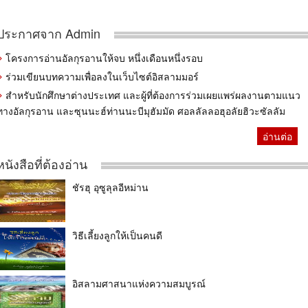
ประกาศจาก Admin
โครงการอ่านอัลกุรอานให้จบ หนึ่งเดือนหนึ่งรอบ
ร่วมเขียนบทความเพื่อลงในเว็บไซต์อิสลามมอร์
สำหรับนักศึกษาต่างประเทศ และผู้ที่ต้องการร่วมเผยแพร่ผลงานตามแนว
ทางอัลกุรอาน และซุนนะฮ์ท่านนะบีมุฮัมมัด ศอลลัลลอฮุอลัยฮิวะซัลลัม
อ่านต่อ
หนังสือที่ต้องอ่าน
ชัรฮุ อุซูลุลอีหม่าน
วิธีเลี้ยงลูกให้เป็นคนดี
อิสลามศาสนาแห่งความสมบูรณ์