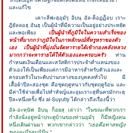
และแก้ไข
เคาะลีฟะฮฺอุมัรฺ อิบนฺ อัล-ค็อฏฏ็อบ เราะ
ฎิยัลลอฮฺ อันฮฺ เป็นผู้นำที่มีความเป็นอยู่อย่างประหยัด
และพอเพียง
เป็นผู้นำที่ภูมิใจในความสำเร็จของ
หน้าที่มากกว่าภูมิใจในภาพลักษณ์ที่หรูหราของตัว
เอง เป็นผู้นำที่มุ่งมั่นจัดหารายได้เข้ากองคลังหลวง
มากกว่าจะหารายได้ให้ตัวเองและครอบครัว
ท่าน
กำหนดเงินเดือนและสวัสดิการประจำตำแหน่งของ
ตัวเองให้เป็นเพียงแค่การมีอาหารสำหรับตัวเองและ
ครอบครัวในระดับปานกลางของบุคคลทั่วไป มี
เสื้อผ้าปีละสองชุด คือชุดฤดูหนาวกับชุดฤดูร้อน และ
มีค่าใช้จ่ายเพื่อไปทำหัจญ์และอุมเราะฮฺที่นครมักกะฮฺ
ปีละหนึ่งครั้ง ซึ่ง al-Suyutiy ได้กล่าวถึงเรื่องนี้ว่า
อัล-อะหฺนัฟ อิบนฺ ก็อยสฺ เล่าว่า "ในขณะที่พวกเรา
กำลังนั่งอยู่หน้าประตูบ้านของท่านอุมัรฺ ก็มีหญิงคน
หนึ่งเดินผ่านมา พวกเขากล่าวว่า
"เธอคือทาสหญิง
ของอะมีรุลมุมินีน "