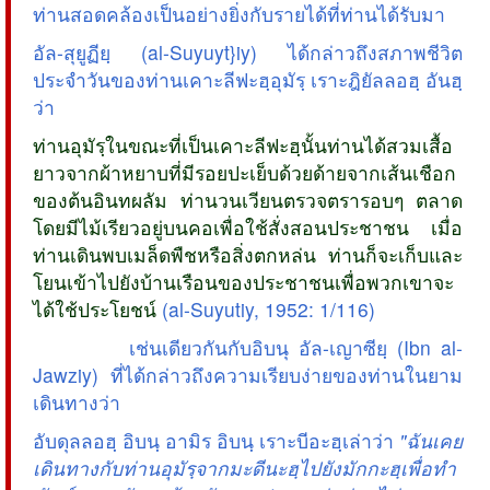
ท่านสอดคล้องเป็นอย่างยิ่งกับรายได้ที่ท่านได้รับมา
อัล-สุยูฏียฺ (al-Suyuyt}iy) ได้กล่าวถึงสภาพชีวิต
ประจำวันของท่านเคาะลีฟะฮฺอุมัรฺ เราะฎิยัลลอฮฺ อันฮฺ
ว่า
ท่านอุมัรฺในขณะที่เป็นเคาะลีฟะฮฺนั้นท่านได้สวมเสื้อ
ยาวจากผ้าหยาบที่มีรอยปะเย็บด้วยด้ายจากเส้นเชือก
ของต้นอินทผลัม ท่านวนเวียนตรวจตรารอบๆ ตลาด
โดยมีไม้เรียวอยู่บนคอเพื่อใช้สั่งสอนประชาชน เมื่อ
ท่านเดินพบเมล็ดพืชหรือสิ่งตกหล่น ท่านก็จะเก็บและ
โยนเข้าไปยังบ้านเรือนของประชาชนเพื่อพวกเขาจะ
ได้ใช้ประโยชน์
(al-Suyutiy, 1952: 1/116)
เช่นเดียวกันกับอิบนุ อัล-เญาซียฺ (Ibn al-
Jawziy) ที่ได้กล่าวถึงความเรียบง่ายของท่านในยาม
เดินทางว่า
อับดุลลอฮฺ อิบนฺ อามิร อิบนฺ เราะบีอะฮฺเล่าว่า
"ฉันเคย
เดินทางกับท่านอุมัรฺจากมะดีนะฮฺไปยังมักกะฮฺเพื่อทำ