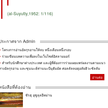
(al-Suyutiy,1952: 1/116)
ประกาศจาก Admin
โครงการอ่านอัลกุรอานให้จบ หนึ่งเดือนหนึ่งรอบ
ร่วมเขียนบทความเพื่อลงในเว็บไซต์อิสลามมอร์
สำหรับนักศึกษาต่างประเทศ และผู้ที่ต้องการร่วมเผยแพร่ผลงานตามแนว
ทางอัลกุรอาน และซุนนะฮ์ท่านนะบีมุฮัมมัด ศอลลัลลอฮุอลัยฮิวะซัลลัม
อ่านต่อ
หนังสือที่ต้องอ่าน
ชัรฮุ อุซูลุลอีหม่าน