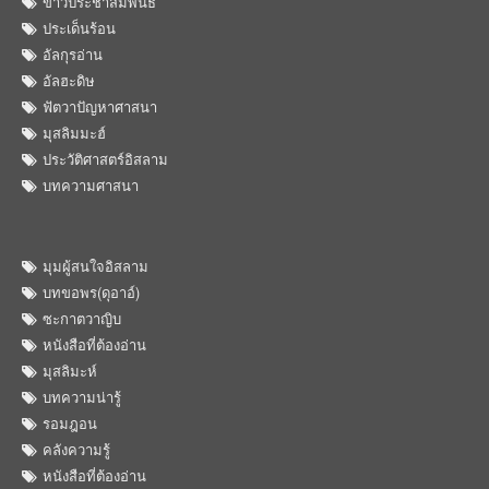
ข่าวประชาสัมพันธ์
ประเด็นร้อน
อัลกุรอ่าน
อัลฮะดิษ
ฟัตวาปัญหาศาสนา
มุสลิมมะฮ์
ประวัติศาสตร์อิสลาม
บทความศาสนา
มุมผู้สนใจอิสลาม
บทขอพร(ดุอาอ์)
ซะกาตวาญิบ
หนังสือที่ต้องอ่าน
มุสลิมะห์
บทความน่ารู้
รอมฎอน
คลังความรู้
หนังสือที่ต้องอ่าน