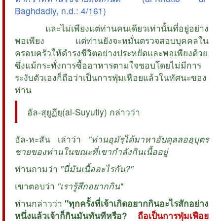
Baghdadiy, n.d.: 4/161)
และไม่เพียงแต่ท่านคนเดียวเท่านั้นที่อยู่อย่าง
พอเพียง แต่ท่านยังจะหมั่นตรวจสอบบุคคลใน
ครอบครัวให้ดำรงชีวิตอย่างประหยัดและพอเพียงด้วย
ซึ่งแม้กระทั่งการซื้ออาหารตามใจชอบโดยไม่มีการ
ระงับตัวเองก็ถือว่าเป็นการฟุ่มเฟือยแล้วในทัศนะของ
ท่าน
อัล-สุยูฏียฺ(al-Suyutiy) กล่าวว่า
อัล-หะสัน เล่าว่า
"ท่านอุมัรฺได้มาหาอับดุลลอฮฺบุตร
ชายของท่านในขณะที่เขากำลังกินเนื้ออยู่
ท่านถามว่า
"นี่มันเนื้ออะไรกัน?"
เขาตอบว่า
"เรารู้สึกอยากกิน"
ท่านกล่าวว่า
"ทุกครั้งที่เจ้าเกิดอยากกินอะไรสักอย่าง
หนึ่งแล้วเจ้าก็กินมันทันทีหรือ?
ถือเป็นการฟุ่มเฟือย