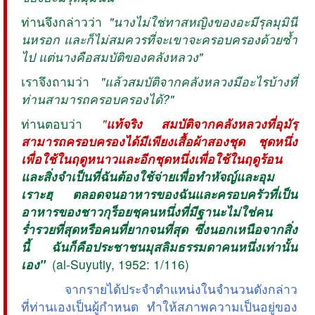
ท่านจึงกล่าวว่า
"นางไม่ใช่ทาสหญิงของอะมีรุลมุมินี
นหรอก และก็ไม่สมควรที่จะเขาจะครอบครองด้วยซ้ำ
ไป แต่นางคือสมบัติของคลังหลวง"
เราจึงถามว่า
"แล้วสมบัติจากคลังหลวงมีอะไรบ้างที่
ท่านสามารถครอบครองได้?"
ท่านตอบว่า
"
แท้จริง สมบัติจากคลังหลวงที่อุมัรฺ
สามารถครอบครองได้มีเพียงเสื้อผ้าสองชุด ชุดหนึ่ง
เพื่อใช้ในฤดูหนาวและอีกชุดหนึ่งเพื่อใช้ในฤดูร้อน
และสิ่งจำเป็นที่ฉันต้องใช้จ่ายเพื่อทำหัจญ์และอุม
เราะฮฺ ตลอดจนอาหารของฉันและครอบครัวที่เป็น
อาหารของชาวกุร็อยชฺคนหนึ่งที่มีฐานะไม่ใช่คน
ร่ำรวยที่สุดหรือคนที่ยากจนที่สุด ซึ่งนอกเหนือจากสิ่ง
นี้ ฉันก็คือประชาชนมุสลิมธรรมดาคนหนึ่งเท่านั้น
เอง"
(al-Suyutiy, 1952: 1/116)
จากรายได้ประจำตำแหน่งในจำนวนดังกล่าว
ที่ท่านเองเป็นผู้กำหนด ทำให้สภาพความเป็นอยู่ของ