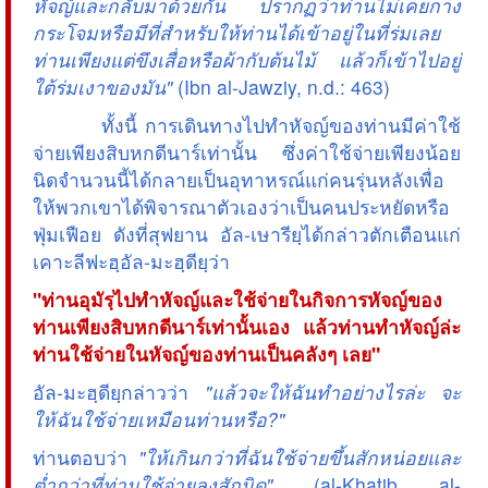
หัจญ์และกลับมาด้วยกัน ปรากฏว่าท่านไม่เคยกาง
กระโจมหรือมีที่สำหรับให้ท่านได้เข้าอยู่ในที่ร่มเลย
ท่านเพียงแต่ขึงเสื่อหรือผ้ากับต้นไม้ แล้วก็เข้าไปอยู่
ใต้ร่มเงาของมัน"
(Ibn al-Jawziy, n.d.: 463)
ทั้งนี้ การเดินทางไปทำหัจญ์ของท่านมีค่าใช้
จ่ายเพียงสิบหกดีนาร์เท่านั้น ซึ่งค่าใช้จ่ายเพียงน้อย
นิดจำนวนนี้ได้กลายเป็นอุทาหรณ์แก่คนรุ่นหลังเพื่อ
ให้พวกเขาได้พิจารณาตัวเองว่าเป็นคนประหยัดหรือ
ฟุ่มเฟือย ดังที่สุฟยาน อัล-เษารียฺได้กล่าวตักเตือนแก่
เคาะลีฟะฮฺอัล-มะฮฺดียฺว่า
"ท่านอุมัรฺไปทำหัจญ์และใช้จ่ายในกิจการหัจญ์ของ
ท่านเพียงสิบหกดีนาร์เท่านั้นเอง แล้วท่านทำหัจญ์ล่ะ
ท่านใช้จ่ายในหัจญ์ของท่านเป็นคลังๆ เลย"
อัล-มะฮฺดียฺกล่าวว่า
"แล้วจะให้ฉันทำอย่างไรล่ะ จะ
ให้ฉันใช้จ่ายเหมือนท่านหรือ?"
ท่านตอบว่า
"ให้เกินกว่าที่ฉันใช้จ่ายขึ้นสักหน่อยและ
ต่ำกว่าที่ท่านใช้จ่ายลงสักนิด"
(al-Khatib al-