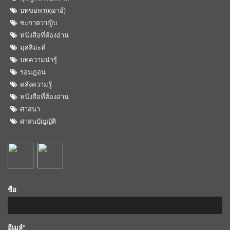
บทขอพร(ดุอาอ์)
ซะกาตวาญิบ
หนังสือที่ต้องอ่าน
มุสลิมะห์
บทความน่ารู้
รอมฎอน
คลังความรู้
หนังสือที่ต้องอ่าน
ศาสนา
ศาสนบัญญัติ
ชื่อ
อีเมล์*