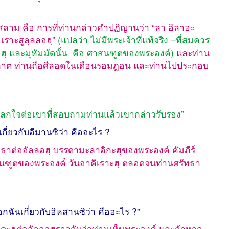
ิสลาม คือ การที่ท่านกล่าวคำปฏิญานว่า “ลา อิลาฮะ
เราะสูลุลลอฮฺ”
(แปลว่า ไม่มีพระเจ้าที่แท้จริง –ที่สมควร
ฮฺ และมุหัมมัดนั้น คือ ศาสนฑูตของพระองค์)
และท่าน
าต ท่านถือศีลอดในเดือนรอมฎอน และท่านไปประกอบ
ึกแปลกใจต่อเขาที่สอบถามท่านแล้วเขากล่าวรับรอง”
กี่ยวกับอีมานซิว่า คืออะไร ?
ัทธาต่ออัลลอฮฺ บรรดามะลาอิกะฮฺของพระองค์ คัมภีร์
นฑูตของพระองค์ วันอาคิเราะฮฺ ตลอดจนท่านศรัทธา
กฉันเกี่ยวกับอิหสานซิว่า คืออะไร ?”
บาดะฮฺต่ออัลลอฮฺราวกับว่าท่านเห็นพระองค์ และถ้าหาก