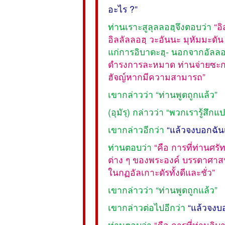
อะไร ?”
ท่านเราะสูลุลลอฮฺจึงตอบว่า
“อ
อิลลัลลอฮฺ วะอันนะ มุหัมมะดัน 
แก่การอิบาดะฮฺ- นอกจากอัลลอ
ดำรงการละหมาด ท่านจ่ายซะก
ฮัจญ์หากมีความสามารถ”
เขากล่าวว่า “ท่านพูดถูกแล้ว”
(อุมัรฺ) กล่าวว่า “พวกเรารู้ส
เขากล่าวอีกว่า
“แล้วจงบอกฉันเ
ท่านตอบว่า
“คือ การที่ท่านศร
ต่าง ๆ ของพระองค์ บรรดาศาส
ในกฏอัลเกาะดัรทั้งดีและชั่ว”
เขากล่าวว่า “ท่านพูดถูกแล้ว”
เขากล่าวต่อไปอีกว่า
“แล้วจงบอ
ท่านตอบว่า
“คือ การที่ท่านอิ