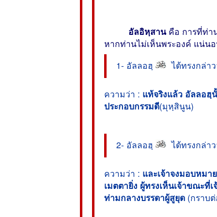
อัลอิหฺสาน
คือ การที่ท่า
หากท่านไม่เห็นพระองค์ แน่นอ
1- อัลลอฮฺ
ได้ทรงกล่าวว
ความว่า :
แท้จริงแล้ว อัลลอฮฺนั
ประกอบกรรมดี
(มุหฺสินูน)
2- อัลลอฮฺ
ได้ทรงกล่าวว
ความว่า :
และเจ้าจงมอบหมาย
เมตตายิ่ง ผู้ทรงเห็นเจ้าขณะที่
ท่ามกลางบรรดาผู้สูยุด
(กราบต่