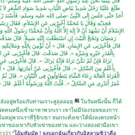
طَلَعَ عَلَيْنَا رَجُلٌ شَدِيدُ بَيَاضِ الثِّيَابِ شَدِيدُ سَوَادِ الشَّعَرِ لاَ يُرَى
أَحَدٌ حَتَّى جَلَسَ إِلَى النَّبِىِّ -صلى الله عليه وسلم- فَأَسْنَدَ رُكْبَتَيْه
فَخِذَيْهِ وَقَالَ يَا مُحَمَّدُ أَخْبِرْنِى عَنِ الإِسْلاَمِ. ف- «
الإِسْلاَمُ أَنْ تَشْهَدَ أَنْ لاَ إِلَهَ إِلاَّ اللَّهُ وَأَنَّ مُحَمَّدًا رَسُولُ اللَّهِ 
رَمَضَانَ وَتَحُجَّ الْبَيْتَ إِنِ اسْتَطَعْتَ إِلَيْهِ سَبِيلاً. قَالَ صَدَقْتَ..
قَالَ فَأَخْبِرْنِى عَنِ الإِيمَانِ. قَالَ « أَنْ تُؤْمِنَ بِاللَّهِ وَمَلاَئِكَتِهِ وَ
بِالْقَدَرِ خَيْرِهِ وَشَرِّهِ ». قَالَ صَدَقْتَ. قَالَ فَأَخْبِرْنِى عَنِ الإِ
تَرَاهُ فَإِنْ لَمْ تَكُنْ تَرَاهُ فَإِنَّهُ يَرَاكَ ». قَالَ فَأَخْبِرْنِى ع
بِأَعْلَمَ مِنَ السَّائِلِ ». قَالَ فَأَخْبِرْنِى عَنْ أَمَارَتِهَا. قَالَ « أَنْ 
الْعُرَاةَ الْعَالَةَ رِعَاءَ الشَّاءِ يَتَطَاوَلُونَ فِى الْبُنْيَانِ ». قَالَ ثُمَّ ا
عُمَرُ أَتَدْرِى مَنِ السَّائِلُ ». قُلْتُ اللَّهُ وَرَسُولُهُ أَعْلَمُ. قَالَ « فَإِ
ังอยู่พร้อมกับท่านเราะสูลุลลอฮฺ
ในวันหนึ่งนั้น ก็ได้
สนิทคนหนึ่งเข้ามาหาพวกเรา เขาไม่มีร่องรอยของการ
นหมู่พวกเราที่รู้จักเขา จนกระทั่งเขาได้นั่งลงตรงหน้า
ข่าของเขากับหัวเข่าของท่าน และว่างสองฝ่ามือเขา
าวว่า
“โอ้มุหัมมัด ! จงบอกฉันเกี่ยวกับอิสลามซิว่าคือ