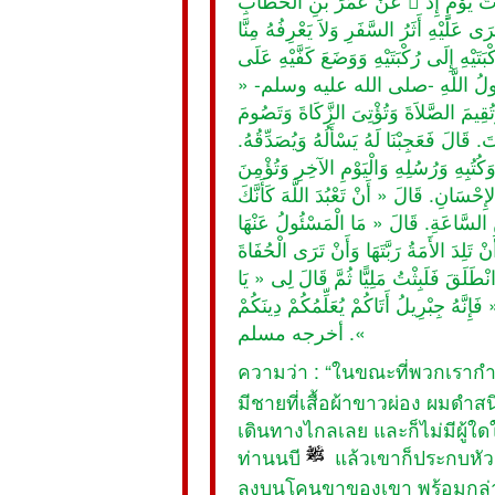
عنْ عُمَرَ بْنِ الْخَطَّابِ  قَالَ بَيْنَمَا نَحْنُ عِنْدَ رَسُولِ اللَّهِ -صلى الله عليه وسلم- ذَاتَ يَوْمٍ إِذْ
 عَلَيْهِ أَثَرُ السَّفَرِ وَلاَ يَعْرِفُهُ مِنَّا
ِ إِلَى رُكْبَتَيْهِ وَوَضَعَ كَفَّيْهِ عَلَى
َقَالَ رَسُولُ اللَّهِ -صلى الله عليه وسلم
وَتُقِيمَ الصَّلاَةَ وَتُؤْتِىَ الزَّكَاةَ وَتَصُومَ
 قَالَ فَعَجِبْنَا لَهُ يَسْأَلُهُ وَيُصَدِّقُهُ
كُتُبِهِ وَرُسُلِهِ وَالْيَوْمِ الآخِرِ وَتُؤْمِنَ
حْسَانِ. قَالَ « أَنْ تَعْبُدَ اللَّهَ كَأَنَّكَ
َنِ السَّاعَةِ. قَالَ « مَا الْمَسْئُولُ عَنْهَا
تَلِدَ الأَمَةُ رَبَّتَهَا وَأَنْ تَرَى الْحُفَاةَ
نْطَلَقَ فَلَبِثْتُ مَلِيًّا ثُمَّ قَالَ لِى « يَا
نَّهُ جِبْرِيلُ أَتَاكُمْ يُعَلِّمُكُمْ دِينَكُمْ
». أخرجه مسلم
ความว่า : “ในขณะที่พวกเรากำล
มีชายที่เสื้อผ้าขาวผ่อง ผมดำ
เดินทางไกลเลย และก็ไม่มีผู้ใดใ
ท่านนบี
แล้วเขาก็ประกบหัวเ
ลงบนโคนขาของเขา พร้อมกล่