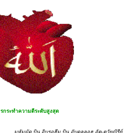
รกระทำความดีระดับสูงสุด
มุหัมมัด บิน อิบรอฮีม บิน อับดุลลอฮฺ อัต-ตุวัยญิรีย์