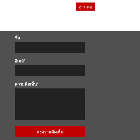
อ่านต่อ
ชื่อ
อีเมล์*
ความคิดเห็น*