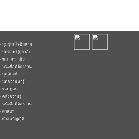
มุมผู้สนใจอิสลาม
บทขอพร(ดุอาอ์)
ซะกาตวาญิบ
หนังสือที่ต้องอ่าน
มุสลิมะห์
บทความน่ารู้
รอมฎอน
คลังความรู้
หนังสือที่ต้องอ่าน
ศาสนา
ศาสนบัญญัติ