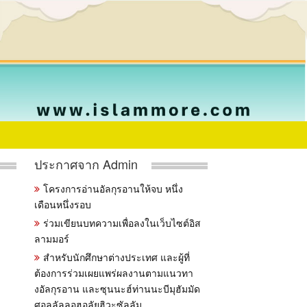
ประกาศจาก Admin
โครงการอ่านอัลกุรอานให้จบ หนึ่ง
เดือนหนึ่งรอบ
ร่วมเขียนบทความเพื่อลงในเว็บไซต์อิส
ลามมอร์
สำหรับนักศึกษาต่างประเทศ และผู้ที่
ต้องการร่วมเผยแพร่ผลงานตามแนวทา
งอัลกุรอาน และซุนนะฮ์ท่านนะบีมุฮัมมัด
ศอลลัลลอฮุอลัยฮิวะซัลลัม