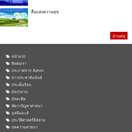
สื่อแห่งความสุข
อ่านต่อ
หน้าแรก
ติดต่อเรา
ประกาศจาก Admin
ข่าวประชาสัมพันธ์
ประเด็นร้อน
อัลกุรอ่าน
อัลฮะดิษ
ฟัตวาปัญหาศาสนา
มุสลิมมะฮ์
ประวัติศาสตร์อิสลาม
บทความศาสนา