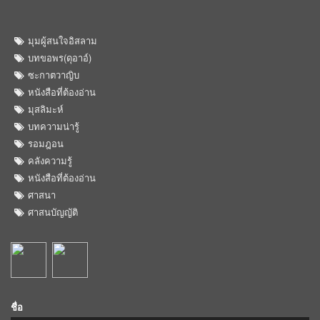
มุมผู้สนใจอิสลาม
บทขอพร(ดุอาอ์)
ซะกาตวาญิบ
หนังสือที่ต้องอ่าน
มุสลิมะห์
บทความน่ารู้
รอมฎอน
คลังความรู้
หนังสือที่ต้องอ่าน
ศาสนา
ศาสนบัญญัติ
ชื่อ