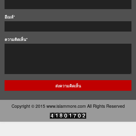
อีเมล์*
ความคิดเห็น*
Copyright © 2015 www.islammore.com All Rights Reserved