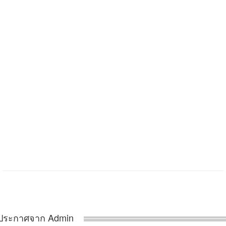
ประกาศจาก Admin