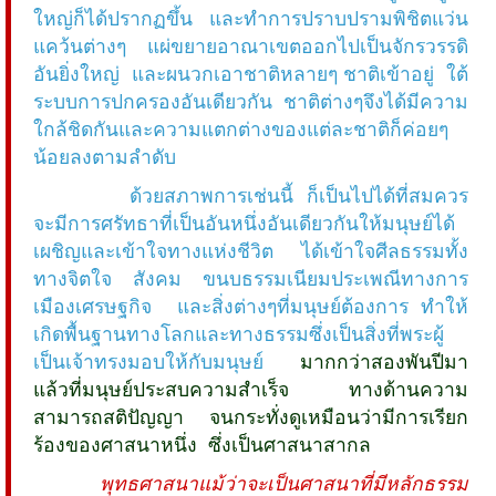
ใหญ่ก็ได้ปรากฏขึ้น และทำการปราบปรามพิชิตแว่น
แคว้นต่างๆ แผ่ขยายอาณาเขตออกไปเป็นจักรวรรดิ
อันยิ่งใหญ่ และผนวกเอาชาติหลายๆ ชาติเข้าอยู่ ใต้
ระบบการปกครองอันเดียวกัน ชาติต่างๆจึงได้มีความ
ใกล้ชิดกันและความแตกต่างของแต่ละชาติก็ค่อยๆ
น้อยลงตามลำดับ
ด้วยสภาพการเช่นนี้ ก็เป็นไปได้ที่สมควร
จะมีการศรัทธาที่เป็นอันหนึ่งอันเดียวกันให้มนุษย์ได้
เผชิญและเข้าใจทางแห่งชีวิต ได้เข้าใจศีลธรรมทั้ง
ทางจิตใจ สังคม ขนบธรรมเนียมประเพณีทางการ
เมืองเศรษฐกิจ และสิ่งต่างๆที่มนุษย์ต้องการ ทำให้
เกิดพื้นฐานทางโลกและทางธรรมซึ่งเป็นสิ่งที่พระผู้
เป็นเจ้าทรงมอบให้กับมนุษย์
มากกว่าสองพันปีมา
แล้วที่มนุษย์ประสบความสำเร็จ ทางด้านความ
สามารถสติปัญญา จนกระทั่งดูเหมือนว่ามีการเรียก
ร้องของศาสนาหนึ่ง ซึ่งเป็นศาสนาสากล
พุทธศาสนาแม้ว่าจะเป็นศาสนาที่มีหลักธรรม