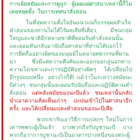
การเย้ยหยันและการดูถูก ผู้เผยแผ่ศาสนาเหล่านี้ก็ไม่
เคยหยุดยั้ง ในการเทศนาสั่งสอน
ในที่สุดความตั้งใจอันแน่วแน่ก็บรรลุผลสำเร็จ
คำสอนของท่านไม่ได้ไร้ผลเสียทีเดียว มีชนกลุ่ม
ใหญ่และชาติอีกหลายชาติที่ยอมรับคำสั่งสอนนั้น
และยอมหันกลับมานับถือศาสนาที่ท่านได้บอกไว้
การยึดถืออย่างผิดของมนุษย์ในหลายศตวรรษที่ผ่าน
มา ซึ่งมีแต่ความดึงดันและออกนอกลู่นอกทาง
ความโง่เขลาและการปฏิบัติอย่างผิดๆ ได้เปลี่ยนไป
อีกรูปแบบหนึ่ง อย่างไรก็ดี! แม้ว่าในระหว่างสมัยนะ
บีต่างๆ ชนกลุ่มนั้นจะยอมรับนับถือและปฏิบัติตามคำ
สั่งสอน
แต่หลังสมัยของนะบีแล้ว ชนเหล่านั้นกลับ
นำเอาความคิดเห็นเก่าๆ ปะปนเข้าไปในศาสนาอีก
ครั้ง และได้เปลี่ยนแปลงคำสอนของนะบีเสีย
พวกเขารับเอาวิธีการแปลกๆ ใหม่ในการ
เคารพพระผู้เป็นเจ้า บางพวกถึงกับบูชานะบี บาง
พวกถือว่าการบูชานะบีเป็นอวตารปางหนึ่งของพระผู้