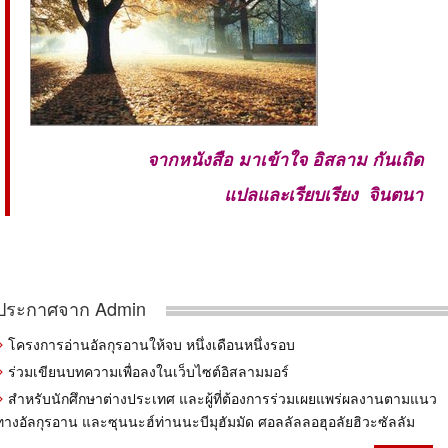
จากหนังสือ มาเข้าใจ อิสลาม กันเถิด
แปลและเรียบเรียง จินตนา
ประกาศจาก Admin
โครงการอ่านอัลกุรอานให้จบ หนึ่งเดือนหนึ่งรอบ
ร่วมเขียนบทความเพื่อลงในเว็บไซต์อิสลามมอร์
สำหรับนักศึกษาต่างประเทศ และผู้ที่ต้องการร่วมเผยแพร่ผลงานตามแนว
ทางอัลกุรอาน และซุนนะฮ์ท่านนะบีมุฮัมมัด ศอลลัลลอฮุอลัยฮิวะซัลลัม