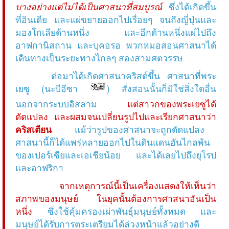
บางอย่างแต่ไม่ได้เป็นศาสนาที่สมบูรณ์
ซึ่งได้เกิดขึ้น
ที่อินเดีย และแผ่ขยายออกไปเรื่อยๆ จนถึงญี่ปุ่นและ
มองโกเลียด้านหนึ่ง และอีกด้านหนึ่งแผ่ไปถึง
อาฟกานิสถาน และบุคอรอ พวกหมอสอนศาสนาได้
เดินทางเป็นระยะทางไกลๆ สองสามศตวรรษ
ต่อมาได้เกิดศาสนาคริสต์ขึ้น ศาสนาที่พระ
เยซู (นะบีอีซา
) สั่งสอนนั้นก็มิใช่สิ่งใดอื่น
นอกจากระบบอิสลาม
แต่สาวกของพระเยซูได้
ดัดแปลง และผสมจนเปลี่ยนรูปไปและเรียกศาสนาว่า
คริสเตียน
แม้ว่ารูปของศาสนาจะถูกดัดแปลง
ศาสนานี้ก็ได้แพร่หลายออกไปในดินแดนอันไกลพ้น
ของเปอร์เซียและเอเชียน้อย และได้เลยไปถึงยุโรป
และอาฟริกา
จากเหตุการณ์นี้เป็นเครื่องแสดงให้เห็นว่า
สภาพของมนุษย์ ในยุคนั้นต้องการศาสนาอันเป็น
หนึ่ง
ซึ่งใช้คุ้มครองเผ่าพันธุ์มนุษย์ทั้งหมด และ
มนุษย์ได้รับการตระเตรียมได้ล่วงหน้าแล้วอย่างดี