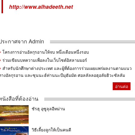
http://www.alhadeeth.net
ประกาศจาก Admin
โครงการอ่านอัลกุรอานให้จบ หนึ่งเดือนหนึ่งรอบ
ร่วมเขียนบทความเพื่อลงในเว็บไซต์อิสลามมอร์
สำหรับนักศึกษาต่างประเทศ และผู้ที่ต้องการร่วมเผยแพร่ผลงานตามแนว
ทางอัลกุรอาน และซุนนะฮ์ท่านนะบีมุฮัมมัด ศอลลัลลอฮุอลัยฮิวะซัลลัม
อ่านต่อ
หนังสือที่ต้องอ่าน
ชัรฮุ อุซูลุลอีหม่าน
วิธีเลี้ยงลูกให้เป็นคนดี