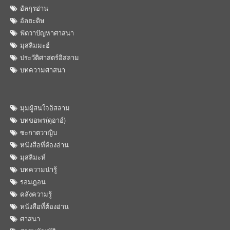
อัลกุรอ่าน
อัลฮะดิษ
ฟัตวาปัญหาศาสนา
มุสลิมมะฮ์
ประวัติศาสตร์อิสลาม
บทความศาสนา
มุมผู้สนใจอิสลาม
บทขอพร(ดุอาอ์)
ซะกาตวาญิบ
หนังสือที่ต้องอ่าน
มุสลิมะห์
บทความน่ารู้
รอมฎอน
คลังความรู้
หนังสือที่ต้องอ่าน
ศาสนา