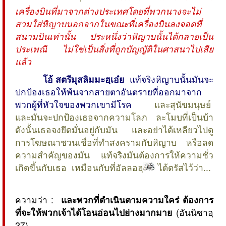
เครื่องบินที่มาจากต่างประเทศโดยที่พวกนางจะไม่
สวมใส่หิญาบนอกจากในขณะที่เครื่องบินลงจอดที่
สนามบินเท่านั้น ประหนึ่งว่าหิญาบนั้นได้กลายเป็น
ประเพณี ไม่ใช่เป็นสิ่งที่ถูกบัญญัติในศาสนาไปเสีย
แล้ว
โอ้ สตรีมุสลิมมะฮฺเอ๋ย
แท้จริงหิญาบนั้นมันจะ
ปกป้องเธอให้พ้นจากสายตาอันตรายที่ออกมาจาก
พวกผู้ที่หัวใจของพวกเขามีโรค
และสุนัขมนุษย์
และมันจะปกป้องเธอจากความโลภ ละโมบที่เป็นบ้า
ดังนั้นเธอจงยึดมั่นอยู่กับมัน และอย่าได้เหลียวไปดู
การโฆษณาชวนเชื่อที่ทำสงครามกับหิญาบ หรือลด
ความสำคัญของมัน แท้จริงมันต้องการให้ความชั่ว
เกิดขึ้นกับเธอ เหมือนกับที่อัลลอฮฺ
ได้ตรัสไว้ว่า...
ความว่า :
และพวกที่ดำเนินตามความใคร่ ต้องการ
ที่จะให้พวกเจ้าได้โอนอ่อนไปย่างมากมาย
(อันนิซาอฺ
27)