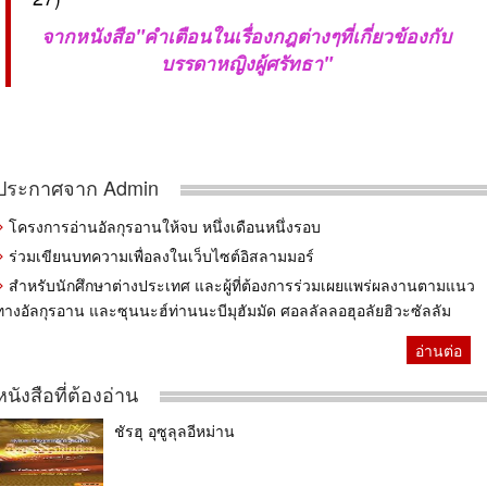
จากหนังสือ"คำเตือนในเรื่องกฎต่างๆที่เกี่ยวข้องกับ
บรรดาหญิงผู้ศรัทธา"
ประกาศจาก Admin
โครงการอ่านอัลกุรอานให้จบ หนึ่งเดือนหนึ่งรอบ
ร่วมเขียนบทความเพื่อลงในเว็บไซต์อิสลามมอร์
สำหรับนักศึกษาต่างประเทศ และผู้ที่ต้องการร่วมเผยแพร่ผลงานตามแนว
ทางอัลกุรอาน และซุนนะฮ์ท่านนะบีมุฮัมมัด ศอลลัลลอฮุอลัยฮิวะซัลลัม
อ่านต่อ
หนังสือที่ต้องอ่าน
ชัรฮุ อุซูลุลอีหม่าน