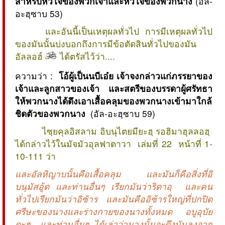
สำหรับหัวใจของพวกเจ้าและหัวใจของพวกนาง
(อัล-
อะฮฺซาบ 53)
และอันนี้เป็นเหตุผลทั่วไป การมีเหตุผลทั่วไป
ของมันนั้นบ่งบอกถึงการมีข้อตัดสินทั่วไปของมัน
อัลลอฮ์
ได้ตรัสไว้ว่า....
ความว่า :
โอ้ผู้เป็นนบีเอ๋ย เจ้าจงกล่าวแก่ภรรยาของ
เจ้าและลูกสาวของเจ้า และสตรีของบรรดาผู้ศรัทธา
ให้พวกนางได้ดึงเอาเสื้อคลุมของพวกนางเข้ามาใกล้
ชิดตัวของพวกนาง
(อัล-อะฮฺซาบ 59)
ไซฺยคุลอิสลาม อิบนุไตยมียะฮฺ รอฮิมาฮุลลอฮฺ
ได้กล่าวไว้ในมัจมัวอุลฟาตาวา เล่มที่ 22 หน้าที่ 1-
10-111 ว่า
และอัลหิญาบนั้นคือเสื้อคลุม และมันก็คือสิ่งที่อิ
บนุมัสอู้ด และท่านอื่นๆ เรียกมันว่าริดาอฺ และคน
ทั่วไปเรียกมันว่าอิซ้าร และมันคืออิซ้ารใหญ่ที่ปกปิด
ศรีษะของนางและร่างกายของนางทั้งหมด อบูอุบัย
ดะฮฺ และท่านอื่นๆ ได้เล่าว่านางนั้นจะดึงมันลงจาก