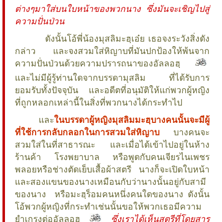
ต่างๆมาใส่บนใบหน้าของพวกนาง ซึ่งมันจะเชิญไปสู่
ความปั่นป่วน
ดังนั้นโอ้พี่น้องมุสลิมะฮฺเอ๋ย เธอจงระวังสิ่งดัง
กล่าว และจงสวมใส่หิญาบที่มันปกป้องให้พ้นจาก
ความปั่นป่วนด้วยความปรารถนาของอัลลอฮฺ
และไม่มีผู้รู้ท่านใดจากบรรดามุสลิม ที่ได้รับการ
ยอมรับทั้งปัจจุบัน และอดีตที่อนุมัติให้แก่พวกผู้หญิง
ที่ถูกหลอกเหล่านี้ในสิ่งที่พวกนางได้กระทำไป
และ
ในบรรดาผู้หญิงมุสลิมมะฮฺบางคนนั้นจะมีผู้
ที่ใช้การกลับกลอกในการสวมใส่หิญาบ
บางคนจะ
สวมใส่ในที่สาธารณะ และเมื่อได้เข้าไปอยู่ในห้าง
ร้านค้า โรงพยาบาล หรือพูดกับคนเจียรไนเพชร
พลอยหรือช่างตัดเย็บเสื้อผ้าสตรี นางก็จะเปิดใบหน้า
และสองแขนของนางเหมือนกับว่านางนั้นอยู่กับสามี
ของนาง หรือมะฮฺร็อมคนหนึ่งคนใดของนาง ดังนั้น
โอ้พวกผู้หญิงที่กระทำเช่นนั้นขอให้พวกเธอมีความ
ยำเกรงต่ออัลลอฮฺ
ซึ่งเราได้เห็นสตรีที่โดยสาร