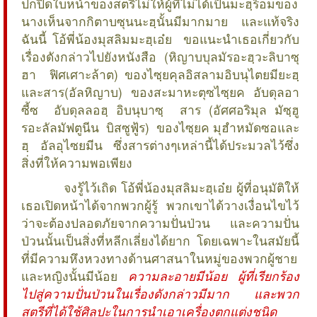
ปกปิดใบหน้าของสตรีไม่ให้ผู้ที่ไม่ได้เป็นมะฮฺร็อมของ
นางเห็นจากกิตาบซุนนะฮฺนั้นมีมากมาย และแท้จริง
ฉันนี้ โอ้พี่น้องมุสลิมมะฮฺเอ๋ย ขอแนะนำเธอเกี่ยวกับ
เรื่องดังกล่าวไปยังหนังสือ (หิญาบบุลมัรอะฮฺวะลิบาซุ
ฮา ฟิศเศาะล้าต) ของไซฺยคุลอิสลามอิบนุไตยมียะฮฺ
และสาร(อัลหิญาบ) ของสะมาหะตุซไซฺยค อับดุลอา
ซี้ซ อับดุลลอฮฺ อิบนุบาซฺ สาร (อัศศอริมุล มัซฺฮู
รอะลัลมัฟตูนีน บิสซูฟู้ร) ของไซฺยค มุฮำหมัดซอและ
ฮฺ อัลอุไซยมีน ซึ่งสารต่างๆเหล่านี้ได้ประมวลไว้ซึ่ง
สิ่งที่ให้ความพอเพียง
จงรู้ไว้เถิด โอ้พี่น้องมุสลิมะฮฺเอ๋ย ผู้ที่อนุมัติให้
เธอเปิดหน้าได้จากพวกผู้รู้ พวกเขาได้วางเงื่อนไขไว้
ว่าจะต้องปลอดภัยจากความปั่นป่วน และความปั่น
ป่วนนั้นเป็นสิ่งที่หลีกเลี่ยงได้ยาก โดยเฉพาะในสมัยนี้
ที่มีความหึงหวงทางด้านศาสนาในหมู่ของพวกผู้ชาย
และหญิงนั้นมีน้อย
ความละอายมีน้อย ผู้ที่เรียกร้อง
ไปสู่ความปั่นป่วนในเรื่องดังกล่าวมีมาก และพวก
สตรีที่ได้ใช้ศิลปะในการนำเอาเครื่องตกแต่งชนิด