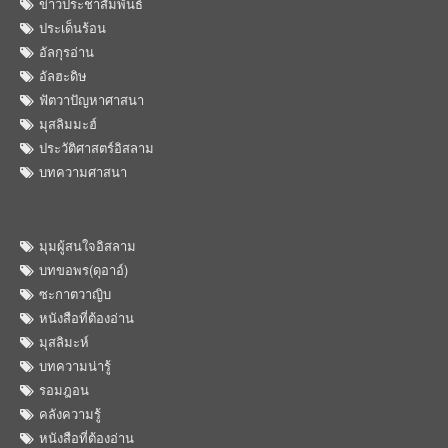
ข่าวประชาสัมพันธ์
ประเด็นร้อน
อัลกุรอ่าน
อัลฮะดิษ
ฟัตวาปัญหาศาสนา
มุสลิมมะฮ์
ประวัติศาสตร์อิสลาม
บทความศาสนา
มุมผู้สนใจอิสลาม
บทขอพร(ดุอาอ์)
ซะกาตวาญิบ
หนังสือที่ต้องอ่าน
มุสลิมะห์
บทความน่ารู้
รอมฎอน
คลังความรู้
หนังสือที่ต้องอ่าน