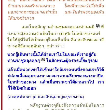
ด้านบนของศรีษะของนาง โดยที่นางจะไม่ให้เห็น
นอกจากตาของนางเท่านั้น และในจำพวกของมัน
ได้แก่หน้ากาก
และในหลักฐานด้านซุนนะฮฺของท่านนบี
ที่
บ่งบอกถึงความจำเป็นในการปกปิดใบหน้าของสตรี
ไม่ให้ผู้ที่ไม่ได้เป็นมะฮฺร็อมเห็นนั้น คือ หะดิษของอาอี
ซะรอดิยัลลอฮุอันฮา กล่าวว่า :
พวกผู้เดินทางนั้นได้ผ่านเราไปในขณะที่เราอยู่กับ
ท่านรอซูลลุลลอฮฺ
ในลักษณะผู้ครองเอี๊ยะฮฺรอม
แล้วเมื่อพวกเขาได้เข้ามาใกล้เราคนหนึ่งของเราก็ได้
ปล่อยเสื้อคลุมของนางลงมาจากศรีษะของนางมาปิด
ใบหน้าของนาง แล้วเมื่อพวกเขาได้ผ่านเราไป เรา
ก็ได้เปิดมันออก
(อะฮฺหมัด ดาวุด และอิบนุมาญะฮฺรายงาน)
หลักฐานต่างๆที่บ่งถึงความจำเป็นในการ