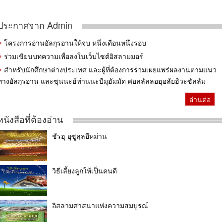
ประกาศจาก Admin
โครงการอ่านอัลกุรอานให้จบ หนึ่งเดือนหนึ่งรอบ
ร่วมเขียนบทความเพื่อลงในเว็บไซต์อิสลามมอร์
สำหรับนักศึกษาต่างประเทศ และผู้ที่ต้องการร่วมเผยแพร่ผลงานตามแนว
ทางอัลกุรอาน และซุนนะฮ์ท่านนะบีมุฮัมมัด ศอลลัลลอฮุอลัยฮิวะซัลลัม
อ่านต่อ
หนังสือที่ต้องอ่าน
ชัรฮุ อุซูลุลอีหม่าน
วิธีเลี้ยงลูกให้เป็นคนดี
อิสลามศาสนาแห่งความสมบูรณ์