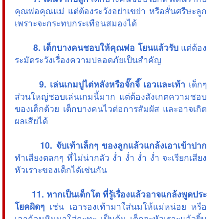
คุณพ่อคุณแม่ แต่ต้องระวังอย่าเขย่า หรือสั่นศรีษะลูก
เพราะจะกระทบกระเทือนสมองได้
8. เด็กบางคนชอบให้คุณพ่อ โยนแล้วรับ
แต่ต้อง
ระมัดระวังเรื่องความปลอดภัยเป็นสำคัญ
9. เล่นเกมปูไต่หลังหรือจั๊กจี๊ เอวและเท้า
เด็กๆ
ส่วนใหญ่ชอบเล่นเกมนี้มาก แต่ต้องสังเกตความชอบ
ของเด็กด้วย เด็กบางคนไวต่อการสัมผัส และอาจเกิด
ผลเสียได้
10. จับเท้าเล็กๆ ของลูกแล้วแกล้งเอาเข้าปาก
ทำเสียงตลกๆ ที่ไม่น่ากลัว ง่ำ ง่ำ ง่ำ ง่ำ จะเรียกเสียง
หัวเราะของเด็กได้เช่นกัน
11. หากเป็นเด็กโต ที่รู้เรื่องแล้วอาจแกล้งพูดประ
โยคผิดๆ
เช่น เอารองเท้ามาใส่นมให้แม่หน่อย หรือ
เอาก้อนหินมาใส่กะทะ เป็นต้น เด็กจะหัวเราะแล้วยิ้ม