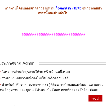
หากท่านได้ยินถ้อยคำกล่าวร้ายท่าน
ก็จงลดศีรษะรับฟัง
จนกว่าถ้อยคำ
เหล่านั้นจะผ่านพ้นไป
&&&&&&&&&&&&&&&&&&&&&&&&&&&&&&
ประกาศจาก Admin
โครงการอ่านอัลกุรอานให้จบ หนึ่งเดือนหนึ่งรอบ
ร่วมเขียนบทความเพื่อลงในเว็บไซต์อิสลามมอร์
สำหรับนักศึกษาต่างประเทศ และผู้ที่ต้องการร่วมเผยแพร่ผลงานตามแนว
ทางอัลกุรอาน และซุนนะฮ์ท่านนะบีมุฮัมมัด ศอลลัลลอฮุอลัยฮิวะซัลลัม
อ่านต่อ