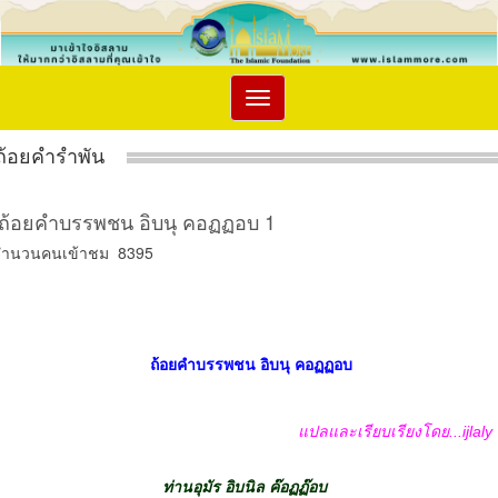
Toggle
navigation
ถ้อยคำรำพัน
ถ้อยคำบรรพชน อิบนุ คอฏฏอบ 1
จำนวนคนเข้าชม 8395
ถ้อยคำบรรพชน อิบนุ คอฏฏอบ
แปลและเรียบเรียงโดย...ijlaly
ท่านอุมัร อิบนิล ค๊อฏฏ๊อบ