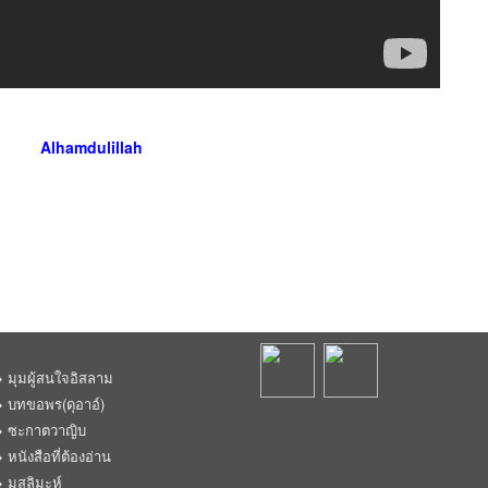
Alhamdulillah
มุมผู้สนใจอิสลาม
บทขอพร(ดุอาอ์)
ซะกาตวาญิบ
หนังสือที่ต้องอ่าน
มุสลิมะห์