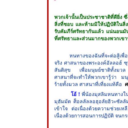
พวกเจ้านั้นเป็นประชาชาติที่ดียิ่ง ซ
สิ่งที่ชอบ และห้ามมิให้ปฏิบัติในสิ
รับคัมภีร์ศรัทธากันแล้ว แน่นอนมั
ที่ศรัทธาและส่วนมากของพวกเขานั้น
หนทางของฉันที่จะต่อสู้เพื่อ
จริง ศาสนาของพระองค์อัลลอฮ์ ซ
สันติสุข เพื่อมนุษย์ชาติทั้งมว
ศาสนาที่จะทำให้พวกเขารู้ว่า มนุ
ร้ายทั้งมวล ศาสนาที่เที่ยงแท้คือ
 
โอ้ !
พี่น้องมุสลิมหนทางใ
มุฮัมมัด ศ็อลลัลลอฮุอลัยฮิวะซ
เข้าใจ ต่อเนื่องด้วยความช่วยเห
เนื่องด้วยการสอนการปฏิบัติ จนก