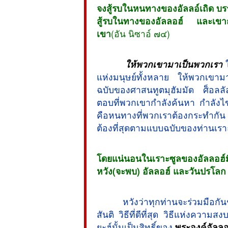
จงสู้รบในหนทางของอัลลอ์เถิด บรร
สู้รบในทางของอัลลอฮ์ และเขาถู
เขา
(อัน นิซาอ์ ๗๔)
ให้พวกเขามาเป็นพวกเรา
ใ
แห่งมนุษย์ทั้งหลาย ให้พวกเขา
ฉบับของศาสนทูตมุฮัมมัด ศ็อลลัลลอ
ตอบที่พวกเขากำลังค้นหา กำลังไ
คือหนทางที่พวกเราต้องกระทำกัน ค
ต้องที่สุดตามแบบฉบับของท่านเราะ
โดยแน่นอนในเราะซูลของอัลลอฮ
หวัง(จะพบ) อัลลอฮ์ และวันปรโลก
หวังว่าทุกท่านจะร่วมมือกันช่ว
สันติ วิธีที่ดีที่สุด วิธีแห่งคว
ยะฮ์นั้นเป็นสิทธิ์ของ
พระองค์อัลลอ