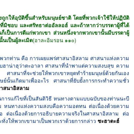
ึ่งถูกให้อุบัติขึ้นสำหรับมนุษย์ชาติ โดยที่พวกเจ้าใช้ให้ปฏิบัติ
่งที่มิชอบ และศรัทธาต่ออัลลอฮ์ และถ้าหากว่าบรรดาผู้ที่ได้
นก็เป็นการดีแก่พวกเขา ส่วนหนึ่งจากพวกเขานั้นมีบรรดาผู้
เป็นผู้ละเมิด
(อาละอิมรอน ๑๑๐)
พวกท่าน คือ การเผยแพร่ศาสนาอิสลาม ศาสนาแห่งความ
ุบฮาน่าฮุว่าตะอาลา ศาสนาที่นำพาแต่ความสงบสุข ความ
ล ศาสนาที่จะช่วยให้พวกเขาหยุดทำร้ายมนุษย์ด้วยกันเอง
ษย์นั้นเกิดมาเพื่ออะไร ศาสนาที่ยับยั้งการกระทำความชั่ว
ศาสนาอิสลาม 
นการแก้ไขที่เป็นสันติวิธี หนทางตามแบบฉบับของท่านนะบี
ัลลัม หนทางแห่งความสงบคือความอดทน ต่อเนื่องด้วยความ
ลือ ต่อเนื่องด้วยการอธิบายความจริงในศาสนาอิสลาม ต่อ
ระทั่งให้พวกเขามาเป็นพวกเราด้วยการกล่าว
ชะฮาดะฮ์