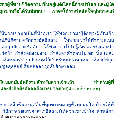
ดาผู้ที่ขายชีวิตความเป็นอยู่แห่งโลกนี้ด้วยปรโลก และผู้ใด
กฆ่าหรือได้รับชัยชนะ เราจะให้รางวัลอันใหญ่หลวงแก่
ห้พวกเขามาเป็นพี่น้องเรา ให้พวกเขามารู้จักพระผู้เป็นเจ้า
มาปฏิบัติตามหลักการอัลอิสลาม ให้พวกเขาได้ทำตามแบบ
ฮุอลัยฮิวะซัลลัม ให้พวกเขาได้รับรู้สิ่งที่แท้จริงและคำ
ขว่คว้า กำลังหลงงมงาย กำลังหาคำตอบไม่เจอ นั่นแหละ
ือหน้าที่ที่ถูกกำหนดไว้สำหรับมุสลิมทุกคน คือวิธีที่ถูก
ซูลลุลลอฮ์ ศ็อลลัลลอฮุอลัยฮิวะซัลลัม
์มีแบบฉบับอันดีงามสำหรับพวกเจ้าแล้ว สำหรับผู้ที่
 และรำลึกถึงอัลลอฮ์อย่างมากมาย
(อัลอะห์ซาบ ๒๑)
ยเหลือพี่น้องมุสลิมที่ทุกข์ระทมอยู่ทั่วทุกมุมโลกโดยวิธีที่
ามสงบ วิธีการเผยแพร่ศาสนาอิสลามให้พวกเขาเข้าใจ ส่วนฮิดา
ฮ์ ซุบฮาน่าฮุว่าตะอาลา