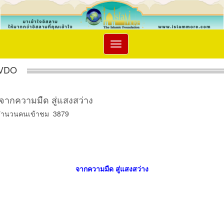
Toggle
navigation
VDO
จากความมืด สู่แสงสว่าง
จำนวนคนเข้าชม 3879
จากความมืด สู่แสงสว่าง