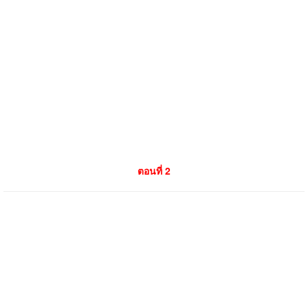
ตอนที่ 2