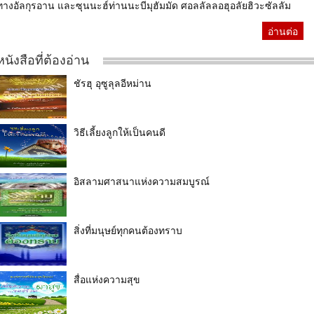
ทางอัลกุรอาน และซุนนะฮ์ท่านนะบีมุฮัมมัด ศอลลัลลอฮุอลัยฮิวะซัลลัม
อ่านต่อ
หนังสือที่ต้องอ่าน
ชัรฮุ อุซูลุลอีหม่าน
วิธีเลี้ยงลูกให้เป็นคนดี
อิสลามศาสนาแห่งความสมบูรณ์
สิ่งที่มนุษย์ทุกคนต้องทราบ
สื่อแห่งความสุข