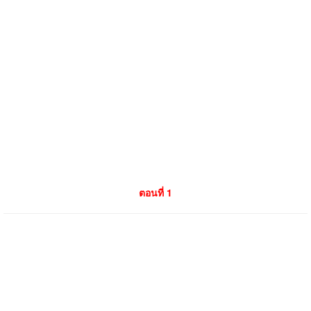
ตอนที่ 1