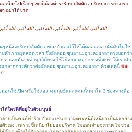
เนื่องไปเรื่อยๆ
เขาก็ต้องดำรงรักษาอัตตักวา
รักษาการยำเกรง
อยๆ
อย่าได้ขาด
الله
أكبر،
الله
أكبر،
الله
أكبر،
الله
أكبر،
الله
أكبر،
الله
أكبر
นๆหนึ่งจะรักษาอัตตักวาของตัวเองไว้ให้ได้ตลอดเวลานั้นมันไม่ใช่
บตัวเราอยู่ตลอดเวลา
ซึ่งอัลลอฮฺ
ซุบฮานะฮูวะตะอาลาทรงบอกว่า
ดกาล
และมันจะทำทุกวิถีทาง
ใช้วิธีล่อลวงทุกอย่างที่จะทำให้เราหัน
งออกจากการตักวาต่ออัลลอฮฺ
ซุบฮานะฮูวะตะอาลา
ด้วยเหตุนี้
ชัย
เรา
ัยฏอนใช้เปิด
หรือใช้ล่อลวงมนุษย์แต่ละคนนั้นมาใน
3
ช่องทางคือ
้ใคร่ดีที่อยู่ในตัวมนุษย์
ากลายเป็นคนที่ทำร้ายตัวเอง
เช่น
ความตระหนี่ถี่เหนียว
เป็นผลอย่าง
ยตัวเอง
..
เพราะขี้เหนียวไม่ยอมบริจาค
ไม่ยอมจ่ายซะกาต
ไม่ช่วย
ผลให้ตัวเองต้องได้รับการลงโทษจากอัลลอฮฺ
ซุบฮานะฮูวะตะอาลา