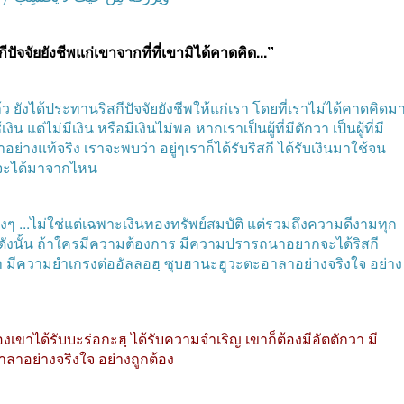
ัจจัยยังชีพแก่เขาจากที่ที่เขามิได้คาดคิด
...”
้ว
ยังได้ประทานริสกีปัจจัยยังชีพให้แก่เรา
โดยที่เราไม่ได้คาดคิดม
้เงิน
แต่ไม่มีเงิน
หรือมีเงินไม่พอ
หากเราเป็นผู้ที่มีตักวา
เป็นผู้ที่มี
อย่างแท้จริง
เราจะพบว่า
อยู่ๆเราก็ได้รับริสกี
ได้รับเงินมาใช้จน
าจะได้มาจากไหน
างๆ
...
ไม่ใช่แต่เฉพาะเงินทองทรัพย์สมบัติ
แต่รวมถึงความดีงามทุก
ดังนั้น
ถ้าใครมีความต้องการ
มีความปรารถนาอยากจะได้ริสกี
า
มีความยำเกรงต่ออัลลอฮฺ
ซุบฮานะฮูวะตะอาลาอย่างจริงใจ
อย่าง
ขาได้รับบะร่อกะฮฺ
ได้รับความจำเริญ
เขาก็ต้องมีอัตตักวา
มี
าลาอย่างจริงใจ
อย่างถูกต้อง