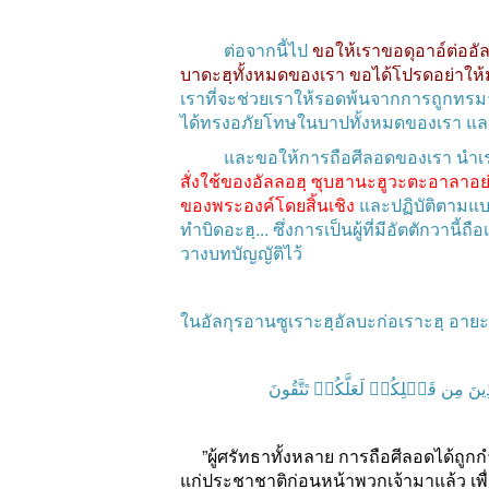
ต่อจากนี้ไป
ขอให้เราขอดุอาอ์ต่ออั
บาดะฮฺทั้งหมดของเรา
ขอได้โปรดอย่าให้
เราที่จะช่วยเราให้รอดพ้นจากการถูกทรม
ได้ทรงอภัยโทษในบาปทั้งหมดของเรา
แล
และขอให้การถือศีลอดของเรา
นำเร
สั่งใช้ของอัลลอฮฺ
ซุบฮานะฮูวะตะอาลาอย
ของพระองค์โดยสิ้นเชิง
และปฏิบัติตามแบ
ทำบิดอะฮฺ
...
ซึ่งการเป็นผู้ที่มีอัตตักวานี
วางบทบัญญัติไว้
ในอัลกุรอานซูเราะฮฺอัลบะก่อเราะฮฺ
อายะฮ
ِينَ
مِن
قَبۡلِكُمۡ
لَعَلَّكُمۡ
تَتَّقُونَ
”
ผู้ศรัทธาทั้งหลาย
การถือศีลอดได้ถูกก
แก่ประชาชาติก่อนหน้าพวกเจ้ามาแล้ว
เพ