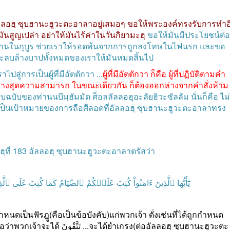
ลลอฮฺ
ซุบฮานะฮูวะตะอาลาอยู่เสมอๆ
ขอให้พระองค์ทรงรับการทำอ
มันสูญเปล่า
อย่าให้มันไร้ค่าในวันกิยามะฮฺ
ขอให้มันมีประโยชน์ต่อ
านในกุบูร
ช่วยเราให้รอดพ้นจากการถูกลงโทษในไฟนรก
และขอ
ะลบล้างบาปทั้งหมดของเราให้มันหมดสิ้นไป
าไปสู่การเป็นผู้ที่มีอัตตักวา
...
ผู้ที่มีอัตตักวา
ก็คือ
ผู้ที่ปฏิบัติตามคำ
่างสุดความสามารถ
ในขณะเดียวกัน
ก็ต้องออกห่างจากคำสั่งห้าม
บฉบับของท่านนบีมุฮัมมัด
ศ็อลลัลลอฮุอะลัยฮิวะซัลลัม
นั่นก็คือ
ไม่
้ถือเป็นเป้าหมายของการถือศีลอดที่อัลลอฮฺ
ซุบฮานะฮูวะตะอาลาทรง
ฺที่
183
อัลลอฮฺ
ซุบฮานะฮูวะตะอาลาตรัสว่า
يَٰٓأَيُّهَا
ٱلَّذِينَ
ءَامَنُواْ
كُتِبَ
عَلَيۡكُمُ
ٱلصِّيَامُ
كَمَا
كُتِبَ
عَلَى
ٱلَّذ
ำหนดเป็นฟัรฎู
(
คือเป็นข้อบังคับ
)
แก่พวกเจ้า
ดั่งเช่นที่ได้ถูกกำหนด
ื่อว่าพวกเจ้าจะได้
تَتَّقُونَ
...
จะได้ยำเกรง
(
ต่ออัลลอฮฺ
ซุบฮานะฮูวะตะ