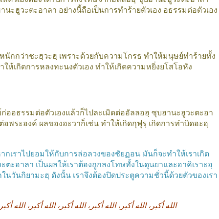
ฮานะฮูวะตะอาลา
อย่างนี้ถือเป็นการทำร้ายตัวเอง
อธรรมต่อตัวเอง
ที่หนักกว่าชะฮฺวะฮฺ
เพราะด้วยกับความโกรธ
ทำให้มนุษย์ทำร้ายทั้ง
ำให้เกิดการหลงทะนงตัวเอง
ทำให้เกิดความหยิ่งยโสโอหัง
ก่ออธรรมต่อตัวเองแล้วก็ไปละเมิดต่ออัลลอฮฺ
ซุบฮานะฮูวะตะอา
ต่อพระองค์
ผลของฮะวาก็เช่น
ทำให้เกิดกุฟุรฺ
เกิดการทำบิดอะฮฺ
ากเราไปยอมให้กับการล่อลวงของชัยฏอน
มันก็จะทำให้เราเกิด
ูวะตะอาลา
เป็นผลให้เราต้องถูกลงโทษทั้งในดุนยาและอาคิเราะฮฺ
ในวันกิยามะฮฺ
ดังนั้น
เราจึงต้องปิดประตูความชั่วนี้ด้วยตัวของเรา
الله
أكبر،
الله
أكبر،
الله
أكبر،
الله
أكبر،
الله
أكبر،
الله
أكبر