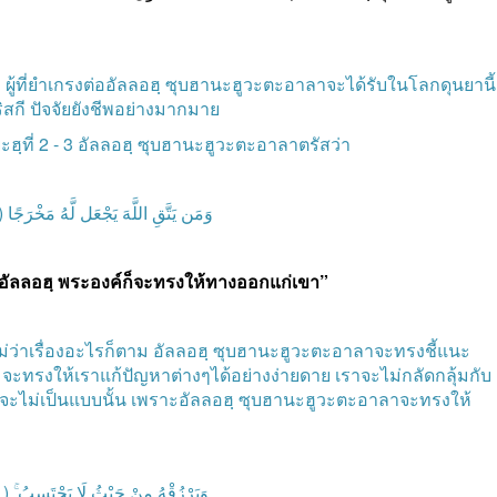
า
ผู้ที่ยำเกรงต่ออัลลอฮฺ
ซุบฮานะฮูวะตะอาลาจะได้รับในโลกดุนยานี้
ิสกี
ปัจจัยยังชีพอย่างมากมาย
ฮฺที่
2 - 3
อัลลอฮฺ
ซุบฮานะฮูวะตะอาลาตรัสว่า
2 )
مَخْرَجًا
لَّهُ
يَجْعَل
اللَّهَ
يَتَّقِ
وَمَن
อัลลอฮฺ
พระองค์ก็จะทรงให้ทางออกแก่เขา
”
ม่ว่าเรื่องอะไรก็ตาม
อัลลอฮฺ
ซุบฮานะฮูวะตะอาลาจะทรงชี้แนะ
จะทรงให้เราแก้ปัญหาต่างๆได้อย่างง่ายดาย
เราจะไม่กลัดกลุ้มกับ
จะไม่เป็นแบบนั้น
เพราะอัลลอฮฺ
ซุบฮานะฮูวะตะอาลาจะทรงให้
( 3 )
يَحْتَسِبُ
لَا
حَيْثُ
مِنْ
وَيَرْزُقْهُ