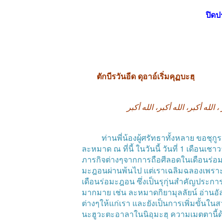
ปิดป
ตักบีรวันอีด
ดุอาอ์เริ่มคุฏบะฮฺ
أكبر
الله
أكبر،
الله
أكبر،
الله
،
ท่านพี่น้องผู้ศรัทธาทั้งหลาย
ขอชุกูร
ละหมาด
ณ
ที่นี้
ในวันนี้
วันที่
1
เดือนเชา
ภารกิจต่างๆจากการถือศีลอดในเดือนร่อม
มะฎอนผ่านพ้นไป
แต่เราเฉลิมฉลองเพราะเร
เดือนร่อมะฎอน
ซึ่งเป็นรุกุ่นสำคัญประการ
มากมาย
เช่น
ละหมาดกิยามุลลัยน์
อ่านอั
ต่างๆให้แก่เรา
และยังเป็นการเพิ่มขั้นในส
นะฮูวะตะอาลาในนิอฺมะฮฺ
ความเมตตานี้ด