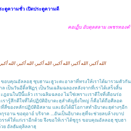
ระตูความชั่ว
เปิดประตูความดี
คอเฏ็บ
อับดุลสลาม
เพชรทองค
الله
أكبر،
الله
أكبر،
الله
أكبر،
الله
أكبر،
الله
أكبر،
الله
أكبر
ขอบคุณอัลลอฮฺ
ซุบฮานะฮูวะตะอาลาที่ทรงให้เราได้มารวมตัวกัน
วาล
เป็นวันอีดิ้ลฟิฏรฺ
เป็นวันเฉลิมฉลองหลังจากที่เราได้เสร็จสิ้น
ะฎอนในปีนี้แล้ว
เราเฉลิมฉลอง
ไม่ใช่เพราะเราดีใจที่เดือนร่อ
ารู้สึกดีใจที่ได้ปฏิบัติอิบาดะฮฺสำคัญยิ่งใหญ่
ก็คือได้ถือศีลอด
ที่สี่ของหลักปฏิบัติอิสลาม
และยังได้มีโอกาสทำอิบาดะฮฺต่างๆอีก
ลกุรอาน
ขอดุอาอ์
บริจาค
...
อันเป็นอิบาดะฮฺที่จะช่วยลบล้างบาป
วรรค์ให้แก่เราอีกด้วย
จึงขอให้เราได้ชุกูร
ขอบคุณอัลลอฮฺ
ซุบฮา
้วย
อัลฮัมดุลิลลาฮฺ