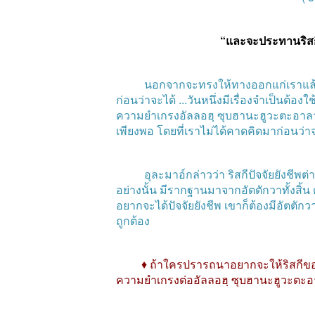
“
และจะประทานริสกีป
นอกจากจะทรงให้ทางออกแก่เราแล
ก่อนว่าจะได้
...
วันหนึ่งมีเรื่องจำเป็นต้องใช
ความยำเกรงอัลลอฮฺ
ซุบฮานะฮูวะตะอาลา
เพียงพอ
โดยที่เราไม่ได้คาดคิดมาก่อนว่
อุละมาอ์กล่าวว่า
ริสกีปัจจัยยังชีพต่
อย่างนั้น
มีรากฐานมาจากอัตตักวาทั้งสิ้น
อยากจะได้ปัจจัยยังชีพ
เขาก็ต้องมีอัตตักว
ถูกต้อง
♦ ถ้าใครปรารถนาอยากจะให้ริสกีของเ
ความยำเกรงต่ออัลลอฮฺ
ซุบฮานะฮูวะตะอ