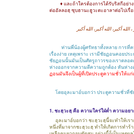
♦ และถ้าใครต้องการได้รับริสกีอย่างต่อ
ต่ออัลลอฮฺ
ซุบฮานะฮูวะตะอาลาต่อไปเรื่
أكبر
الله
أكبر،
الله
أكبر،
الله
،
ท่านพี่น้องผู้ศรัทธาทั้งหลาย
การที่ค
เรื่องง่าย
เหตุเพราะ
เรามีชัยฏอนคอยประก
ชัยฏอนนั้นมันเป็นศัตรูถาวรของเราตลอ
ห่างออกจากความดีความถูกต้อง
หันห่า
ฏอนมันจึงเป็นผู้ที่เปิดประตูความชั่วให้แก่
โดยอุละมาอ์บอกว่า
ประตูความชั่วที่ช
1.
ชะฮฺวะฮฺ
คือ
ความใคร่ใฝ่ต่ำ
ความอยากได
อุละมาอ์บอกว่า
ชะฮฺวะฮฺนี้จะทำให้เร
หนึ่งที่มาจากชะฮฺวะฮฺ
ทำให้เกิดการทำร้า
เหลือคนยากจนขัดสน
อย่างนี้ก็เป็นเหตุ