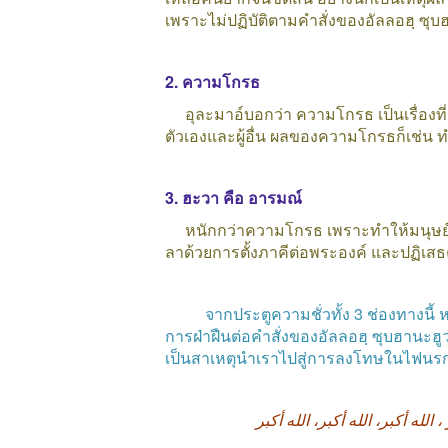
เพราะไม่ปฏิบัติตามคำสั่งของอัลลอฮฺ
ซุบ
2.
ความโกรธ
อุละมาอ์บอกว่า
ความโกรธ
เป็นเรื่อง
ตัวเองและผู้อื่น
ผลของความโกรธก็เช่น
ท
3.
ฮะวา
คือ
อารมณ์
หนักกว่าความโกรธ
เพราะทำให้มนุษย์
ลาด้วยการตั้งภาคีต่อพระองค์
และปฏิเสธ
จากประตูความชั่วทั้ง
3
ช่องทางนี้
ห
การฝ่าฝืนต่อคำสั่งของอัลลอฮฺ
ซุบฮานะฮ
เป็นสาเหตุนำเราไปสู่การลงโทษในไฟนรก
أكبر
الله
أكبر،
الله
أكبر،
الله
،