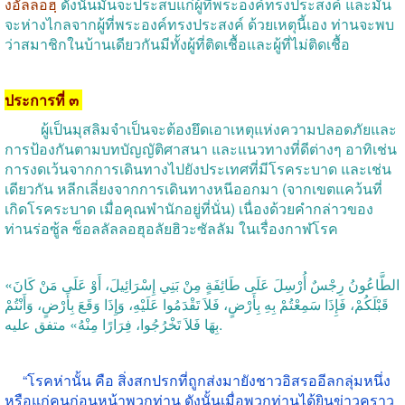
งอัลลอฮฺ
ดังนั้นมันจะประสบแก่ผู้ที่พระองค์ทรงประสงค์
และมัน
จะห่างไกลจากผู้ที่พระองค์ทรงประสงค์
ด้วยเหตุนี้เอง
ท่านจะพบ
ว่าสมาชิกในบ้านเดียวกันมีทั้งผู้ที่ติดเชื้อและผู้ที่ไม่ติดเชื้อ
ประการที่
๓
ผู้เป็นมุสลิมจำเป็นจะต้องยึดเอาเหตุแห่งความปลอดภัยและ
การป้องกันตามบทบัญญัติศาสนา
และแนวทางที่ดีต่างๆ
อาทิเช่น
การงดเว้นจากการเดินทางไปยังประเทศที่มีโรคระบาด
และเช่น
เดียวกัน
หลีกเลี่ยงจากการเดินทางหนีออกมา
(
จากเขตแคว้นที่
เกิดโรคระบาด
เมื่อคุณพำนักอยู่ที่นั่น
)
เนื่องด้วยคำกล่าวของ
ท่านร่อซู้ล
ซ็อลลัลลอฮุอลัยฮิวะซัลลัม
ในเรื่องกาฬโรค
«الطَّاعُونُ رِجْسٌ أُرْسِلَ عَلَى طَائِفَةٍ مِنْ بَنِي إِسْرَائِيلَ، أَوْ عَلَى مَنْ كَانَ
قَبْلَكُمْ، فَإِذَا سَمِعْتُمْ بِهِ بِأَرْضٍ، فَلاَ تَقْدَمُوا عَلَيْهِ، وَإِذَا وَقَعَ بِأَرْضٍ، وَأَنْتُمْ
بِهَا فَلاَ تَخْرُجُوا، فِرَارًا مِنْهُ» متفق عليه.
“
โรคห่านั้น
คือ
สิ่งสกปรกที่ถูกส่งมายังชาวอิสรออีลกลุ่มหนึ่ง
หรือแก่คนก่อนหน้าพวกท่าน
ดังนั้นเมื่อพวกท่านได้ยินข่าวคราว