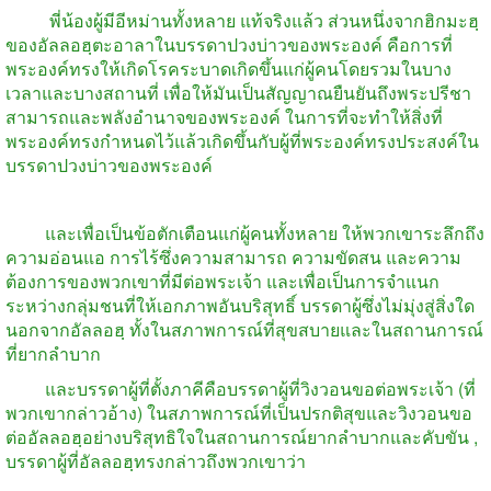
พี่น้องผู้มีอีหม่านทั้งหลาย
แท้จริงแล้ว
ส่วนหนึ่งจากฮิกมะฮฺ
ของอัลลอฮฺตะอาลาในบรรดาปวงบ่าวของพระองค์
คือการที่
พระองค์ทรงให้เกิดโรคระบาดเกิดขึ้นแก่ผู้คนโดยรวมในบาง
เวลาและบางสถานที่
เพื่อให้มันเป็นสัญญาณยืนยันถึงพระปรีชา
สามารถและพลังอำนาจของพระองค์
ในการที่จะทำให้สิ่งที่
พระองค์ทรงกำหนดไว้แล้วเกิดขึ้นกับผู้ที่พระองค์ทรงประสงค์ใน
บรรดาปวงบ่าวของพระองค์
และเพื่อเป็นข้อตักเตือนแก่ผู้คนทั้งหลาย
ให้พวกเขาระลึกถึง
ความอ่อนแอ
การไร้ซึ่งความสามารถ
ความขัดสน
และความ
ต้องการของพวกเขาที่มีต่อพระเจ้า
และเพื่อเป็นการจำแนก
ระหว่างกลุ่มชนที่ให้เอกภาพอันบริสุทธิ์
บรรดาผู้ซึ่งไม่มุ่งสู่สิ่งใด
นอกจากอัลลอฮฺ
ทั้งในสภาพการณ์ที่สุขสบายและในสถานการณ์
ที่ยากลำบาก
และบรรดาผู้ที่ตั้งภาคีคือบรรดาผู้ที่วิงวอนขอต่อพระเจ้า
(
ที่
พวกเขากล่าวอ้าง
)
ในสภาพการณ์ที่เป็นปรกติสุขและวิงวอนขอ
ต่ออัลลอฮฺอย่างบริสุทธิใจในสถานการณ์ยากลำบากและคับขัน
,
บรรดาผู้ที่อัลลอฮฺทรงกล่าวถึงพวกเขาว่า