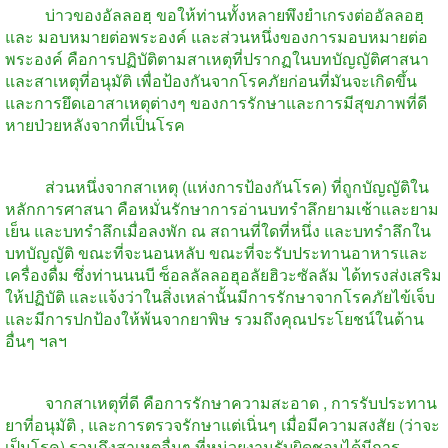
บ่าวของอัลลอฮฺ
ขอให้ท่านทั้งหลายพึงยำเกรงต่ออัลลอฮฺ
และ
มอบหมายต่อพระองค์
และส่วนหนึ่งของการมอบหมายต่อ
พระองค์
คือการปฏิบัติตามสาเหตุที่ปรากฏในบทบัญญัติศาสนา
และสาเหตุที่อนุมัติ
เพื่อป้องกันจากโรคภัยก่อนที่มันจะเกิดขึ้น
และการยึดเอาสาเหตุต่างๆ
ของการรักษาและการมีสุขภาพที่ดี
หายป่วยหลังจากที่เป็นโรค
ส่วนหนึ่งจากสาเหตุ
(
แห่งการป้องกันโรค
)
ที่ถูกบัญญัติใน
หลักการศาสนา
คือหมั่นรักษาการอ่านบทรำลึกยามเช้าและยาม
เย็น
และบทรำลึกเมื่อลงพัก
ณ
สถานที่ใดที่หนึ่ง
และบทรำลึกใน
บทบัญญัติ
ขณะที่จะนอนหลับ
ขณะที่จะรับประทานอาหารและ
เครื่องดื่ม
ซึ่งท่านนนบี
ซ็อลลัลลอฮุอลัยฮิวะซัลลัม
ได้ทรงส่งเสริม
ให้ปฏิบัติ
และแจ้งว่าในสิ่งเหล่านั้นมีการรักษาจากโรคภัยไข้เจ็บ
และมีการปกป้องให้พ้นจากยาพิษ
รวมถึงคุณประโยชน์ในด้าน
อื่นๆ
ฯลฯ
จากสาเหตุที่ดี
คือการรักษาความสะอาด
,
การรับประทาน
ยาที่อนุมัติ
,
และการตรวจรักษาแต่เนิ่นๆ
เมื่อมีความสงสัย
(
ว่าจะ
เป็นโรค
)
รวมถึงสาเหตุอื่นๆ
ที่หน่วยงานรับผิดชอบได้มีการ