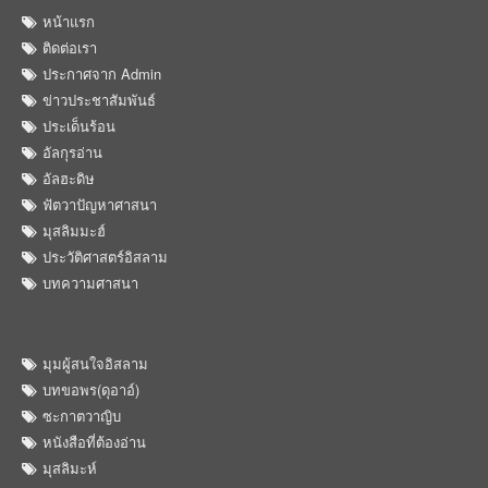
หน้าแรก
ติดต่อเรา
ประกาศจาก Admin
ข่าวประชาสัมพันธ์
ประเด็นร้อน
อัลกุรอ่าน
อัลฮะดิษ
ฟัตวาปัญหาศาสนา
มุสลิมมะฮ์
ประวัติศาสตร์อิสลาม
บทความศาสนา
มุมผู้สนใจอิสลาม
บทขอพร(ดุอาอ์)
ซะกาตวาญิบ
หนังสือที่ต้องอ่าน
มุสลิมะห์