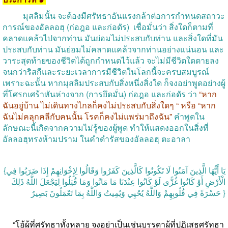
มุสลิมนั้น
จะต้องมีศรัทธาอันแรงกล้าต่อการกำหนดสถาวะ
การณ์ของอัลลอฮฺ
(
ก่อฎอ
และก่อดัร
)
เชื่อมั่นว่า
สิ่งใดก็ตามที่
คลาดแคล้วไปจากท่าน
มันย่อมไม่ประสบกับท่าน
และสิ่งใดที่มัน
ประสบกับท่าน
มันย่อมไม่คลาดแคล้วจากท่านอย่างแน่นอน
และ
วาระสุดท้ายของชีวิตได้ถูกกำหนดไว้แล้ว
จะไม่มีชีวิตใดตายลง
จนกว่าริสกีและระยะเวลาการมีชีวิตในโลกนี้จะครบสมบูรณ์
เพราะฉะนั้น
หากมุสลิมประสบกับสิ่งหนึ่งสิ่งใด
ก็จงอย่าพูดอย่างผู้
ที่โศรกเศร้าหันห่างจาก
(
การยึดมั่น
)
ก่อฎอ
และก่อดัร
ว่า
“
หาก
ฉันอยู่บ้าน
ไม่เดินทางไกลก็คงไม่ประสบกับสิ่งใดๆ
“
หรือ
“
หาก
ฉันไม่คลุกคลีกับคนนั้น
โรคก็คงไม่แพร่มาถึงฉัน
”
คำพูดใน
ลักษณะนี้เกิดจากความไม่รู้ของผู้พูด
ทำให้แสดงออกในสิ่งที่
อัลลอฮฺทรงห้ามปราม
ในคำดำรัสของอัลลอฮฺ
ตะอาลา
{يَا أَيُّهَا الَّذِينَ آمَنُوا لَا تَكُونُوا كَالَّذِينَ كَفَرُوا وَقَالُوا لِإِخْوَانِهِمْ إِذَا ضَرَبُوا فِي
الْأَرْضِ أَوْ كَانُوا غُزًّى لَوْ كَانُوا عِنْدَنَا مَا مَاتُوا وَمَا قُتِلُوا لِيَجْعَلَ اللَّهُ ذَلِكَ
حَسْرَةً فِي قُلُوبِهِمْ وَاللَّهُ يُحْيِي وَيُمِيتُ وَاللَّهُ بِمَا تَعْمَلُونَ بَصِيرٌ }
“
โอ้ผู้ที่ศรัทธาทั้งหลาย
จงอย่าเป็นเช่นบรรดาผู้ที่ปฏิเสธศรัทธา