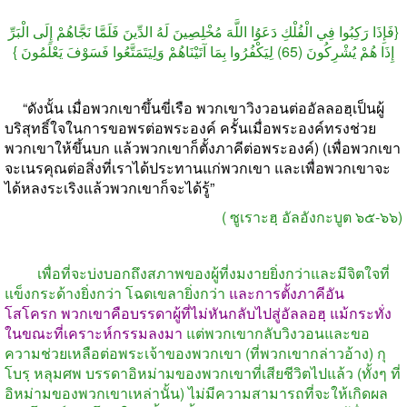
{فَإِذَا رَكِبُوا فِي الْفُلْكِ دَعَوُا اللَّهَ مُخْلِصِينَ لَهُ الدِّينَ فَلَمَّا نَجَّاهُمْ إِلَى الْبَرِّ
إِذَا هُمْ يُشْرِكُونَ (65) لِيَكْفُرُوا بِمَا آتَيْنَاهُمْ وَلِيَتَمَتَّعُوا فَسَوْفَ يَعْلَمُونَ }
“
ดังนั้น
เมื่อพวกเขาขึ้นขี่เรือ
พวกเขาวิงวอนต่ออัลลอฮฺเป็นผู้
บริสุทธิ์ใจในการขอพรต่อพระองค์
ครั้นเมื่อพระองค์ทรงช่วย
พวกเขาให้ขึ้นบก
แล้วพวกเขาก็ตั้งภาคีต่อพระองค์
) (
เพื่อพวกเขา
จะเนรคุณต่อสิ่งที่เราได้ประทานแก่พวกเขา
และเพื่อพวกเขาจะ
ได้หลงระเริงแล้วพวกเขาก็จะได้รู้
”
(
ซูเราะฮฺ
อัลอังกะบูต
๖๕
-
๖๖
)
เพื่อที่จะบ่งบอกถึงสภาพของผู้ที่งมงายยิ่งกว่าและมีจิตใจที่
แข็งกระด้างยิ่งกว่า
โฉดเขลายิ่งกว่า
และการตั้งภาคีอัน
โสโครก
พวกเขาคือบรรดาผู้ที่ไม่หันกลับไปสู่อัลลอฮฺ
แม้กระทั่ง
ในขณะที่เคราะห์กรรมลงมา
แต่พวกเขากลับวิงวอนและขอ
ความช่วยเหลือต่อพระเจ้าของพวกเขา
(
ที่พวกเขากล่าวอ้าง
)
กุ
โบรฺ
หลุมศพ
บรรดาอิหม่ามของพวกเขาที่เสียชีวิตไปแล้ว
(
ทั้งๆ
ที่
อิหม่ามของพวกเขาเหล่านั้น
)
ไม่มีความสามารถที่จะให้เกิดผล