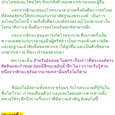
ประโยชน์และโทษใดๆ
ทั้งแก่ทั้งตัวของพวกเขาเองและผู้อื่น
และจากฮิกมะฮฺของโรคระบาด
บางครั้งมันคือการลงโทษ
ที่อัลลอฮฺทรงให้ประสบแก่บรรดาศัตรูของพระองค์
,
เป็นการ
ลงโทษในโลกนี้
รวมถึงสิ่งที่พระองค์ทรงสงวนไว้แก่พวกเขาใน
โลกอาคีเราะฮฺ
นั้นคือการลงโทษอันทุกข์ทรมานยิ่ง
และจากฮิกมะฮฺของการเกิดโรคระบาด
คือบางครั้งเป็น
ความเมตตาแก่บรรดามุอฺมินผู้ศรัทธา
เป็นการลบล้างความผิด
และยกฐานะลำดับขั้นของพวกเขาให้สูงขึ้น
และเป็นสักขีพยาน
แก่พวกเขา
ณ
ที่พระเจ้าของพวกเขา
เพราะฉะนั้น
สำหรับอัลลอฮฺ
ในทุกๆ
เรื่องราวที่พระองค์ทรง
ตัดสินและกำหนด
ย่อมมีฮิกมะฮฺอันล้ำลึก
ไม่ว่าเราจะรับรู้ส่วน
หนึ่งจากฮิกมะฮฺอันมากมายเหล่านั้นหรือไม่ก็ตาม
พี่น้องในอิสลามทั้งหลาย
พร้อมๆ
กับโรคระบาดที่รู้กันใน
ชื่อโคโรน่า
เราขอเตือนตัวเราเองและโดยเฉพาะพวกท่านทั้ง
หลายให้ระลึกถึงบางเรื่องราวที่มีความสำคัญ
ดังต่อไปนี้
ประการที่
๑