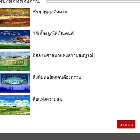
หนังสือที่ต้องอ่าน
ชัรฮุ อุซูลุลอีหม่าน
วิธีเลี้ยงลูกให้เป็นคนดี
อิสลามศาสนาแห่งความสมบูรณ์
สิ่งที่มนุษย์ทุกคนต้องทราบ
สื่อแห่งความสุข
อ่านต่อ