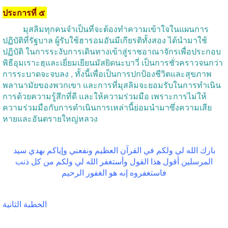
ประการที่
๕
มุสลิมทุกคนจำเป็นที่จะต้องทำความเข้าใจในแผนการ
ปฏิบัติที่รัฐบาล
ผู้รับใช้ฮารอมอันมีเกียรติทั้งสอง
ได้นำมาใช้
ปฏิบัติ
ในการระงับการเดินทางเข้าสู่ราชอาณาจักรเพื่อประกอบ
พิธีอุมเราะฮฺและเยี่ยมเยียนมัสยิดนะบาวี่
เป็นการชั่วคราวจนกว่า
การระบาดจะจบลง
,
ทั้งนี้เพื่อเป็นการปกป้องชีวิตและสุขภาพ
พลานามัยของพวกเขา
และการที่มุสลิมจะยอมรับในการทำเนิน
การด้วยความรู้สึกที่ดี
และให้ความร่วมมือ
เพราะการไม่ให้
ความร่วมมือกับการดำเนินการเหล่านี้ย่อมนำมาซึ่งความเสีย
หายและอันตรายใหญ่หลวง
بارك الله لي ولكم في القرآن العظيم ونفعني وإياكم بهدي سيد
المرسلين أقول هذا القول وأستغفر الله لي ولكم من كل ذنب
فاستغفروه إنه هو الغفور الرحيم
الخطبة الثانية