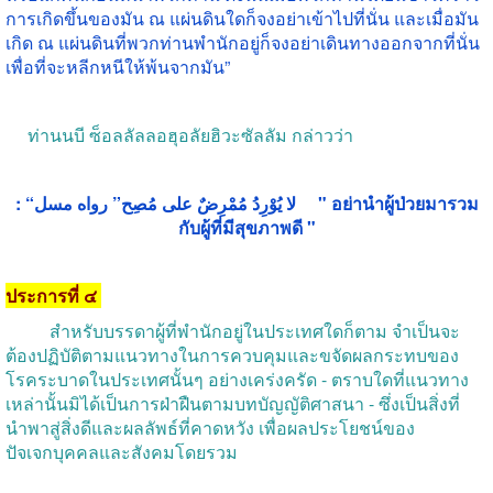
การเกิดขึ้นของมัน
ณ
แผ่นดินใดก็จงอย่าเข้าไปที่นั่น
และเมื่อมัน
เกิด
ณ
แผ่นดินที่พวกท่านพำนักอยู่ก็จงอย่าเดินทางออกจากที่นั่น
เพื่อที่จะหลีกหนีให้พ้นจากมัน
”
ท่านนบี
ซ็อลลัลลอฮุอลัยฮิวะซัลลัม
กล่าวว่า
: “لا يُوْرِدُ مُمْرِضٌ على مُصِح” رواه مسل "
อย่านำผู้ป่วยมารวม
กับผู้ที่มีสุขภาพดี
"
ประการที่
๔
สำหรับบรรดาผู้ที่พำนักอยู่ในประเทศใดก็ตาม
จำเป็นจะ
ต้องปฏิบัติตามแนวทางในการควบคุมและขจัดผลกระทบของ
โรคระบาดในประเทศนั้นๆ
อย่างเคร่งครัด
-
ตราบใดที่แนวทาง
เหล่านั้นมิได้เป็นการฝ่าฝืนตามบทบัญญัติศาสนา
-
ซึ่งเป็นสิ่งที่
นำพาสู่สิ่งดีและผลลัพธ์ที่คาดหวัง
เพื่อผลประโยชน์ของ
ปัจเจกบุคคลและสังคมโดยรวม