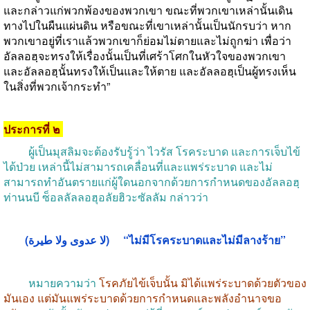
และกล่าวแก่พวกพ้องของพวกเขา
ขณะที่พวกเขาเหล่านั้นเดิน
ทางไปในผืนแผ่นดิน
หรือขณะที่เขาเหล่านั้นเป็นนักรบว่า
หาก
พวกเขาอยู่ที่เราแล้วพวกเขาก็ย่อมไม่ตายและไม่ถูกฆ่า
เพื่อว่า
อัลลอฮฺจะทรงให้เรื่องนั้นเป็นที่เศร้าโศกในหัวใจของพวกเขา
และอัลลอฮฺนั้นทรงให้เป็นและให้ตาย
และอัลลอฮฺเป็นผู้ทรงเห็น
ในสิ่งที่พวกเจ้ากระทำ
”
ประการที่
๒
ผู้เป็นมุสลิมจะต้องรับรู้ว่า
ไวรัส
โรคระบาด
และการเจ็บไข้
ได้ป่วย
เหล่านี้ไม่สามารถเคลื่อนที่และแพร่ระบาด
และไม่
สามารถทำอันตรายแก่ผู้ใดนอกจากด้วยการกำหนดของอัลลอฮฺ
ท่านนบี
ซ็อลลัลลอฮุอลัยฮิวะซัลลัม
กล่าวว่า
(لا عدوى ولا طيرة) “
ไม่มีโรคระบาดและไม่มีลางร้าย
”
หมายความว่า
โรคภัยไข้เจ็บนั้น
มิได้แพร่ระบาดด้วยตัวของ
มันเอง
แต่มันแพร่ระบาดด้วยการกำหนดและพลังอำนาจขอ