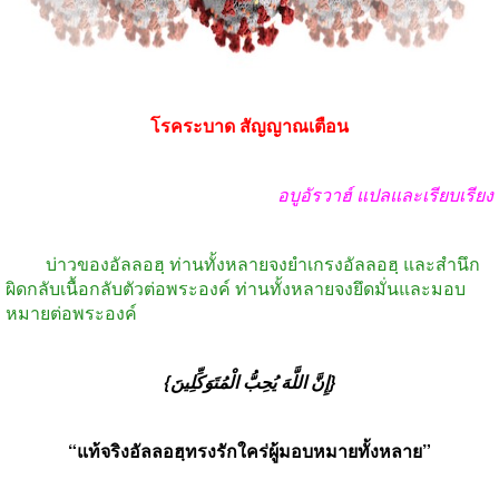
โรคระบาด
สัญญาณเตือน
อบูอัรวาฮ์
แปลและเรียบเรียง
บ่าวของอัลลอฮฺ
ท่านทั้งหลายจงยำเกรงอัลลอฮฺ
และสำนึก
ผิดกลับเนื้อกลับตัวต่อพระองค์
ท่านทั้งหลายจงยึดมั่นและมอบ
หมายต่อพระองค์
{إِنَّ اللَّهَ يُحِبُّ الْمُتَوَكِّلِينَ}
“
แท้จริงอัลลอฮฺทรงรักใคร่ผู้มอบหมายทั้งหลาย
”