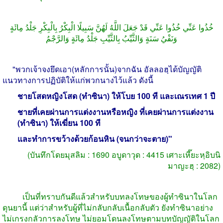
خُذُوا عَنِّي خُذُوا عَنِّي قَدْ جَعَلَ اللَّهُ لَهُنَّ سَبِيلًا الْبِكْرُ بِالْبِكْرِ جَلْدُ مِائَةٍ
وَنَفْيُ سَنَةٍ وَالثَّيِّبُ بِالثَّيِّبِ جَلْدُ مِائَةٍ وَالرَّجْمُ
"
พวกเจ้าจงยึดเอา
(
หลักการนั้น
)
จากฉัน อัลลอฮฺได้บัญญัติ
แนวทางการปฏิบัติให้แก่พวกนางไว้แล้ว ดังนี้
ชายโสดหญิงโสด
(
ทำซินา
)
ให้โบย
100
ที และเณรเทศ
1
ปี
ชายที่เคยผ่านการแต่งงานหรือหญิง ที่เคยผ่านการแต่งงาน
(
ทำซินา
)
ให้เฆี่ยน
100
ที
และทำการขว้างด้วยก้อนหิน
(
จนกว่าจะตาย
)"
(
บันทึกโดยมุสลิม
: 1690
อบูดาวุด
: 4415
เศาะเหี๊ยะหฺอิบนิ
มาญะฮฺ
: 2082)
เป็นที่ทราบกันดีแล้วสำหรับบทลงโทษของผู้ทำซินาในโลก
ดุนยานี้ แต่ว่าสำหรับผู้ที่ไม่กลับกลับเนื้อกลับตัว ยังทำซินาอย่าง
ไม่เกรงกลัวการลงโทษ ไม่ยอมโดนลงโทษตามบทบัญญัติในโลก