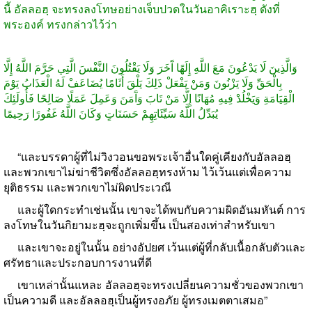
นี้ อัลลอฮฺ จะทรงลงโทษอย่างเจ็บปวดในวันอาคิเราะฮฺ ดังที่
พระองค์ ทรงกล่าวไว้ว่า
وَالَّذِينَ لَا يَدْعُونَ مَعَ اللَّهِ إِلَهًا آَخَرَ وَلَا يَقْتُلُونَ النَّفْسَ الَّتِي حَرَّمَ اللَّهُ إِلَّا
بِالْحَقِّ وَلَا يَزْنُونَ وَمَنْ يَفْعَلْ ذَلِكَ يَلْقَ أَثَامًا يُضَاعَفْ لَهُ الْعَذَابُ يَوْمَ
الْقِيَامَةِ وَيَخْلُدْ فِيهِ مُهَانًا إِلَّا مَنْ تَابَ وَآَمَنَ وَعَمِلَ عَمَلًا صَالِحًا فَأُولَئِكَ
يُبَدِّلُ اللَّهُ سَيِّئَاتِهِمْ حَسَنَاتٍ وَكَانَ اللَّهُ غَفُورًا رَحِيمًا
“
และบรรดาผู้ที่ไม่วิงวอนขอพระเจ้าอื่นใดคู่เคียงกับอัลลอฮฺ
และพวกเขาไม่ฆ่าชีวิตซึ่งอัลลอฮฺทรงห้าม ไว้เว้นแต่เพื่อความ
ยุติธรรม และพวกเขาไม่ผิดประเวณี
และผู้ใดกระทำเช่นนั้น เขาจะได้พบกับความผิดอันมหันต์ การ
ลงโทษในวันกิยามะฮฺจะถูกเพิ่มขึ้น เป็นสองเท่าสำหรับเขา
และเขาจะอยู่ในนั้น อย่างอัปยศ เว้นแต่ผู้ที่กลับเนื้อกลับตัวและ
ศรัทธาและประกอบการงานที่ดี
เขาเหล่านั้นแหละ อัลลอฮฺจะทรงเปลี่ยนความชั่วของพวกเขา
เป็นความดี และอัลลอฮฺเป็นผู้ทรงอภัย ผู้ทรงเมตตาเสมอ
”