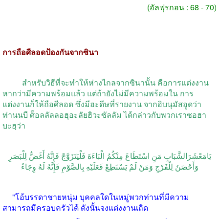
(
อัลฟุรกอน
: 68 - 70)
การถือศีลอดป้องกันจากซินา
สำหรับวิธีที่จะทำให้ห่างไกลจากซินานั้น คือการแต่งงาน
หากว่ามีความพร้อมแล้ว แต่ถ้ายังไม่มีความพร้อมใน การ
แต่งงานก็ให้ถือศีลอด ซึ่งมีฮะดีษที่รายงาน จากอิบนุมัสอูดว่า
ท่านนบี ศ็อลลัลลอฮุอะลัยฮิวะซัลลัม ได้กล่าวกับพวกเราซอฮา
บะฮฺว่า
يَامَعْشَرَالشَّبَابِ مَنِ اسْتَطَاعَ مِنْكُمُ الْبَاءَةَ فَلْيَتَزَوَّجْ فَإِنَّهُ أَغَضُّ لِلْبَصَرِ
وَأَحْصَنُ لِلْفَرْجِ وَمَنْ لَمْ يَسْتَطِعْ فَعَلَيْهِ بِالصَّوْمِ فَإِنَّهُ لَهُ وِجَاءٌ
"
โอ้บรรดาชายหนุ่ม บุคคลใดในหมู่พวกท่านที่มีความ
สามารถมีครอบครัวได้ ดังนั้นจงแต่งงานเถิด