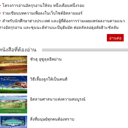
โครงการอ่านอัลกุรอานให้จบ หนึ่งเดือนหนึ่งรอบ
ร่วมเขียนบทความเพื่อลงในเว็บไซต์อิสลามมอร์
สำหรับนักศึกษาต่างประเทศ และผู้ที่ต้องการร่วมเผยแพร่ผลงานตามแนว
ทางอัลกุรอาน และซุนนะฮ์ท่านนะบีมุฮัมมัด ศอลลัลลอฮุอลัยฮิวะซัลลัม
อ่านต่อ
หนังสือที่ต้องอ่าน
ชัรฮุ อุซูลุลอีหม่าน
วิธีเลี้ยงลูกให้เป็นคนดี
อิสลามศาสนาแห่งความสมบูรณ์
สิ่งที่มนุษย์ทุกคนต้องทราบ