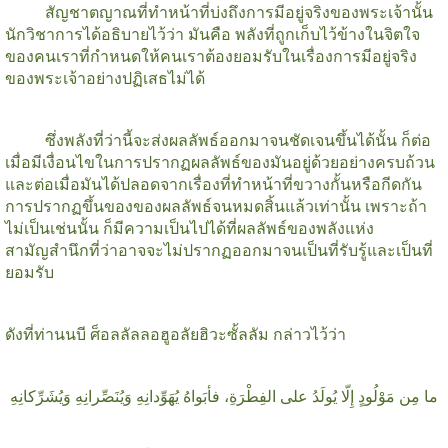
สัญชาตญาณที่ทำหน้าที่บ่งถึงการมีอยู่จริงของพระเจ้านั้น
นักวิชาการได้อธิบายไว้ว่า มันคือ พลังที่ถูกเก็บไว้ข้างในจิตใจ
ของคนเราที่กำหนดให้คนเราต้องยอมรับในเรื่องการมีอยู่จริง
ของพระเจ้าอย่างปฏิเสธไม่ได้
ซึ่งพลังที่ว่านี้จะส่งผลลัพธ์ออกมาจนชัดเจนขึ้นได้นั้น ก็ต่อ
เมื่อมีเงื่อนไขในการปรากฏผลลัพธ์ของมันอยู่ด้วยอย่างครบถ้วน
และต่อเมื่อมันได้ปลอดจากเรื่องที่ทำหน้าที่ขวางกั้นหรือกีดกัน
การปรากฏขึ้นของของผลลัพธ์จนหมดสิ้นแล้วเท่านั้น เพราะถ้า
ไม่เป็นเช่นนั้น ก็มีความเป็นไปได้ที่ผลลัพธ์ของพลังแห่ง
สามัญสำนึกที่ว่าอาจจะไม่ปรากฏออกมาจนเป็นที่รับรู้และเป็นที่
ยอมรับ
ดังที่ท่านนบี ศ็อลลัลลอฮูอลัยฮิวะซั้ลลัม กล่าวไว้ว่า
ما مِن مَوْلُودٍ إِلّا يُولَدُ على الفِطْرَةِ، فأبَواهُ يُهَوِّدانِهِ وَيُنَصِّرانِهِ وَيُشَرِّكانِهِ