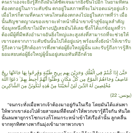
คนเราเองจะยิ่งรู้สึกถึงมันได้ชัดเจนมากยิ่งขึ้นไปอีก ในยามที่ตน
ต้องตกอยู่ในภาวะคับขัน ตกอยู่ในสภาพที่จะไม่รอดแน่ๆอยู่แล้ว
เมื่อไหร่ก็ตามที่คนเราคนไหนต้องตกลงไปอยู่ในสภาพที่ว่า เมื่อ
นั้นสัญชาตญาณของเขาจะทำหน้าที่นำเขาเข้าสู่ข้อมูลสำคัญ
ข้อมูลหนึ่งที่เขาไม่มีทางปฏิเสธมันได้เลย ซึ่งก็ได้แก่ข้อมูลที่ว่า
ต้องมีผู้ที่มีพลังอำนาจอันยิ่งใหญ่และสูงส่งที่สามารถที่จะช่วยให้
เขารอดจากภาวะคับขันนั้นไปได้อยู่แน่ๆ พร้อมทั้งยังนำให้เขารับ
รู้ถึงความรู้สึกต้องการพึ่งพาต่อผู้ยิ่งใหญ่ผู้นั้น และรับรู้ถึงการรู้สึก
ยอมสยบต่อผู้ยิ่งใหญ่ผู้นั้นอยู่เสมอทันทีอีกด้วย
حَتَّىٰ إِذَا كُنتُمْ فِي الْفُلْكِ وَجَرَيْنَ بِهِم بِرِيحٍ طَيِّبَةٍ وَفَرِحُوا بِهَا جَاءَتْهَا رِيحٌ
عَاصِفٌ وَجَاءَهُمُ الْمَوْجُ مِن كُلِّ مَكَانٍ وَظَنُّوا أَنَّهُمْ أُحِيطَ بِهِمْ ۙ دَعَوُا اللَّهَ
مُخْلِصِينَ لَهُ الدِّينَ لَئِنْ أَنجَيْتَنَا مِنْ هَٰذِهِ لَنَكُونَنَّ مِنَ الشَّاكِرِينَ
(يونس: 22)
“
จนกระทั่งเมื่อพวกเจ้าต้องมาอยู่กันในเรือ โดยมันได้แล่นพา
ให้พวกเขาล่องไปด้วยสายลมที่ดีจนทำให้พวกเขารู้ดีใจกัน ทันใด
นั้นลมพายุกรรโชกแรงก็โหมกระหน่ำเข้าใส่เรือลำนั้น ลูกคลื่น
จากทุกทิศทางพากันมุ่งเข้ามาหาพวกเขา