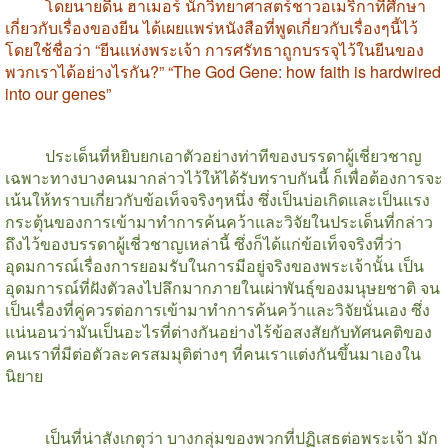
โดยนายดีน ฮาเมอร์ นักวิทยาศาสตร์ชาวอเมริกาที่ศึกษา
เกี่ยวกับเรื่องของยีน ได้เผยแพร่หนังสือที่พูดเกี่ยวกับเรื่องๆนี้ไว้
โดยใช้ชื่อว่า
“
ยีนแห่งพระเจ้า การศรัทธาถูกบรรจุไว้ในยีนของ
พวกเราได้อย่างไรกัน
?” “The God Gene: how faith is hardwired
into our genes”
ประเด็นที่หยิบยกเอาตัวอย่างท่าทีของบรรดาผู้เชี่ยวชาญ
เฉพาะทางบางคนมากล่าวไว้ให้ได้รับทราบกันนี้ ก็เพื่อต้องการจะ
เน้นให้ทราบเกี่ยวกับข้อเท็จจริงๆหนึ่ง ซึ่งเป็นบ่อเกิดและเป็นแรง
กระตุ้นของการเข้ามาทำการค้นคว้าและวิจัยในประเด็นที่กล่าว
ถึงไว้ของบรรดาผู้เชี่วชาญเหล่านี้ ซึ่งก็ได้แก่ข้อเท็จจริงที่ว่า
อุดมการณ์เรื่องการยอมรับในการมีอยู่จริงของพระเจ้านั้น เป็น
อุดมการณ์ที่ฝังตัวลงไปลึกมากภายในเผ่าพันธุ์ของมนุษยชาติ จน
เป็นเรื่องที่คู่ควรต่อการเข้ามาทำการค้นคว้าและวิจัยนั่นเอง ซึ่ง
แน่นอนว่ามันเป็นอะไรที่ต่างกันอย่างไร้ข้อสงสัยกับทัศนคติของ
คนเราที่มีต่อตัวละครสมมุติต่างๆ ที่คนเราแต่งกันขึ้นมาเองใน
นิยาย
เป็นที่น่าสังเกตุว่า บางกลุ่มของพวกที่ปฏิเสธต่อพระเจ้า มัก