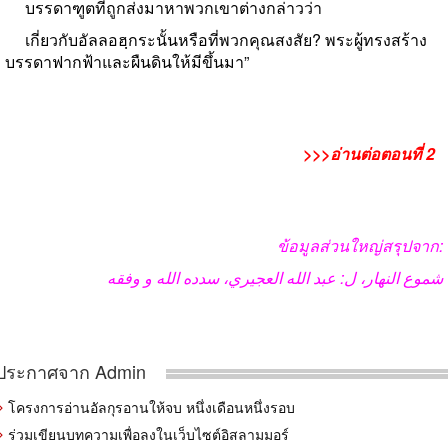
บรรดาฑูตที่ถูกส่งมาหาพวกเขาต่างกล่าวว่า
เกี่ยวกับอัลลอฮฺกระนั้นหรือที่พวกคุณสงสัย
?
พระผู้ทรงสร้าง
บรรดาฟากฟ้าและผืนดินให้มีขึ้นมา
”
>>>อ่านต่อตอนที่
2
ข้อมูลส่วนใหญ่สรุปจาก
:
عبد الله العجيري، سدده الله و وفقه
:
شموع النهار، ل
ประกาศจาก Admin
โครงการอ่านอัลกุรอานให้จบ หนึ่งเดือนหนึ่งรอบ
ร่วมเขียนบทความเพื่อลงในเว็บไซต์อิสลามมอร์