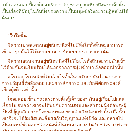
แม้แต่คนกลุ่มนี้เองก็ยอมรับว่า สัญชาตญาณที่บ่งถึงพระเจ้านั้น
เป็นเรื่องที่มีอยู่ในก้นบึ้งของความเป็นมนุษย์จริงอย่างปฏิสธไม่ได้
นั่นเอง
“
ในใจนั้น
.....
มีความขาดแคลนอยู่ชนิดหนึ่งที่ไม่มีสิ่งใดทั้งสิ้นจะสามารถ
เข้ามาอุดมันไว้ได้เลยนอกจาก อัลลอฮฺ ตะอาลาเท่านั้น
มีความอลหม่านอยู่ชนิดหนึ่งที่ไม่มีอะไรทั้งสิ้นจะรวบมันเข้า
ไว้ด้วยกันจนเรียบร้อยได้นอกจากการมุ่งเข้าหา อัลลอฮฺเท่านั้น
มีโรคอยู่โรคหนึ่งที่ไม่มีอะไรทั้งสิ้นจะรักษามันได้นอกจาก
การบริสุทธิ์ต่ออัลลอฮฺ และการสักการะ และภักดีต่อพระองค์
เพียงผู้เดียวเท่านั้น
ใจจะคอยเข้ามาส่งแรงกระตุ้นสู้เจ้าของๆ มันอยู่เรื่อยไปและ
เรื่อยไป จนกว่าเขาจะได้พบกับความสงบและสำรวมนิ่งต่อพระผู้
เป็นที่ ผู้ถูกสักการะโดยชอบของเขาแล้วเสียก่อนเท่านั้น เมื่อนั้น
เขาจึงจะได้สัมผัสและลิ้มรสกับวิญญาณแห่งชีวิต และกลายไป
เป็นคนที่มีชีวิตอีกชีวิตหนึ่งที่เป็นคนละอย่างกันกับชีวิตของพวกที่
เมินเฉย ละเลยและหันห่างกันออกจากเรื่องๆนี้
”