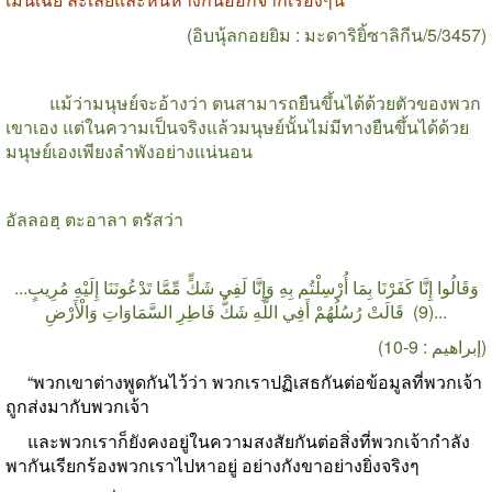
(
อิบนุ้ลกอยยิม
:
มะดาริยิ้ซาลิกีน
/5/3457)
แม้ว่ามนุษย์จะอ้างว่า ตนสามารถยืนขึ้นได้ด้วยตัวของพวก
เขาเอง แต่ในความเป็นจริงแล้วมนุษย์นั้นไม่มีทางยืนขึ้นได้ด้วย
มนุษย์เองเพียงลำพังอย่างแน่นอน
อัลลอฮฺ ตะอาลา ตรัสว่า
...وَقَالُوا إِنَّا كَفَرْنَا بِمَا أُرْسِلْتُم بِهِ وَإِنَّا لَفِي شَكٍّ مِّمَّا تَدْعُونَنَا إِلَيْهِ مُرِيبٍ
(9) قَالَتْ رُسُلُهُمْ أَفِي اللَّهِ شَكٌّ فَاطِرِ السَّمَاوَاتِ وَالْأَرْضِ...
(إبراهيم : 9-10)
“
พวกเขาต่างพูดกันไว้ว่า พวกเราปฏิเสธกันต่อข้อมูลที่พวกเจ้า
ถูกส่งมากับพวกเจ้า
และพวกเราก็ยังคงอยู่ในความสงสัยกันต่อสิ่งที่พวกเจ้ากำลัง
พากันเรียกร้องพวกเราไปหาอยู่ อย่างกังขาอย่างยิ่งจริงๆ