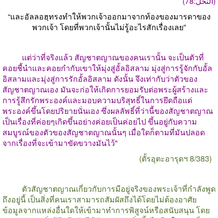
(النحل:78)
“
และอัลลอฮฺทรงทำให้พวกเจ้าออกมาจากท้องของมารดาของ
พวกเจ้า โดยที่พวกเจ้านั้นไม่รู้อะไรสักเรื่องเลย
”
แต่ว่าที่จริงแล้ว สัญชาตญาณของคนเรานั้น จะเป็นตัวที่
คอยชี้นำและคอยกำกับเขาให้มุ่งสู่อั้ลอิสลาม มุ่งสู่การรู้จักกับอั้ล
อิสลามและมุ่งสู่การรักอั้ลอิสลาม ดังนั้น จึงเท่ากับว่าตัวของ
สัญชาตญาณเอง มันจะก่อให้เกิดการยอมรับต่อพระผู้สร้างและ
การรู้สึกรักพระองค์และมอบความบริสุทธิ์ในการยึดถือแด่
พระองค์ขึ้นโดยปริยายนั่นเอง ซึ่งผลลัพธิ์ที่ว่านี้ของสัญชาตญาณ
เป็นเรื่องที่ค่อยๆเกิดขึ้นอย่างค่อยเป็นค่อยไป ขึ้นอยู่กับความ
สมบูรณ์ของตัวของสัญชาตญาณนั้นๆ เมื่อใดก็ตามที่มันปลอด
จากเรื่องที่จะเข้ามาขัดขวางมันไว้"
(
ดั้รอุตะอารุดฯ
8/383)
ตัวสัญชาตญาณเกี่ยวกับการมีอยู่จริงของพระเจ้าที่กำลังพูด
ถึงอยู่นี้ เป็นสิ่งที่คนเราสามารถสัมผัสถึงได้โดยไม่ต้องอาศัย
ข้อมูลจากแหล่งอื่นใดให้เข้ามาทำการพิสูจน์หรือสนับสนุน โดย