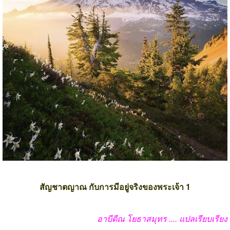
สัญชาตญาณ กับการมีอยู่จริงของพระเจ้า
1
อาบีดีณ โยธาสมุทร
....
แปลเรียบเรียง