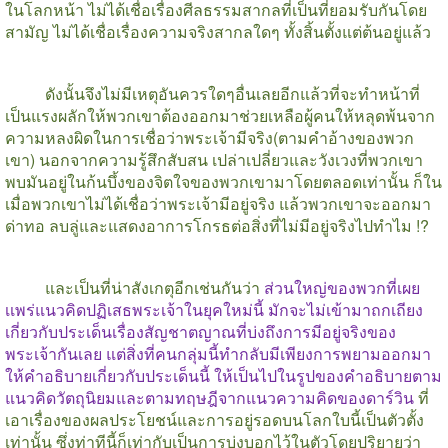
ในโลกหน้า ไม่ได้เชื่อเรื่องศีลธรรมสากลที่เป็นที่ยอมรับกันโดย
สามัญ ไม่ได้เชื่อเรื่องความจริงสากลใดๆ ทั้งสิ้นตั้งแต่ต้นอยู่แล้ว
ดังนั้นจึงไม่มีเหตุอันควรใดๆอื่นเลยอีกแล้วที่จะทำหน้าที่
เป็นแรงผลักให้พวกเขาต้องออกมาช่วยเหลือผู้คนให้หลุดพ้นจาก
ความหลงผิดในการเชื่อว่าพระเจ้ามีจริง
(
ตามคำอ้างของพวก
เขา
)
นอกจากความรู้สึกสับสน เปล่าเปลี่ยวและวังเวงที่พวกเขา
พบมันอยู่ในก้นบึ้งของจิตใจของพวกเขามาโดยตลอดเท่านั้น ก็ใน
เมื่อพวกเขาไม่ได้เชื่อว่าพระเจ้ามีอยู่จริง แล้วพวกเขาจะออกมา
ด่าทอ ลบลู่และแสดงอาการโกรธต่อสิ่งที่ไม่มีอยู่จริงไปทำไม
!?
และเป็นที่น่าสังเกตุอีกเช่นกันว่า
ส่วนใหญ่ของพวกที่เผย
เเพร่แนวคิดปฏิเสธพระเจ้าในยุคใหม่นี้ มักจะไม่เข้ามาถกเถียง
เกี่ยวกับประเด็นเรื่องสัญชาตญาณที่บ่งถึงการมีอยู่จริงของ
พระเจ้ากันเลย แต่สิ่งที่คนกลุ่มนี้ทำกลับมีเพียงการพยามออกมา
ให้คำอธิบายเกี่ยวกับประเด็นนี้ ให้เป็นไปในรูปของคำอธิบายตาม
แนวคิดวัตถุนิยมและตามทฤษฎีจากแนวความคิดของดาร์วิน
ที่
เอาเรื่องของผลประโยชน์และการอยู่รอดบนโลกใบนี้เป็นตัวตั้ง
เท่านั้น ซึ่งท่าทีนี้ก็เท่ากับเป็นการบ่งบอกไว้ในตัวโดยปริยายว่า