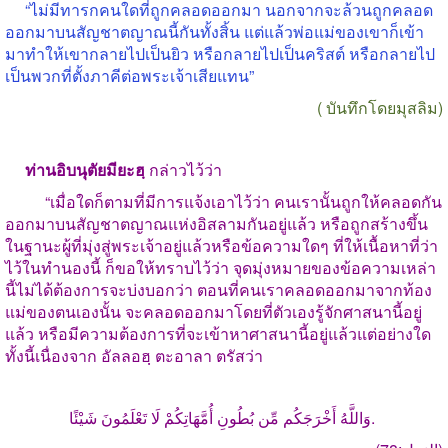
“
ไม่มีทารกคนใดที่ถูกคลอดออกมา นอกจากจะล้วนถูกคลอด
ออกมาบนสัญชาตญาณนี้กันทั้งสิ้น แต่แล้วพ่อแม่ของเขาก็เข้า
มาทำให้เขากลายไปเป็นยิว หรือกลายไปเป็นคริสต์ หรือกลายไป
เป็นพวกที่ตั้งภาคีต่อพระเจ้าเสียแทน
”
(
บันทึกโดยมุสลิม
)
ท่านอิบนุตัยมียะฮฺ
กล่าวไว้ว่า
“
เมื่อใดก็ตามที่มีการแจ้งเอาไว้ว่า คนเรานั้นถูกให้คลอดกัน
ออกมาบนสัญชาตญาณแห่งอิสลามกันอยู่แล้ว หรือถูกสร้างขึ้น
ในฐานะผู้ที่มุ่งสู่พระเจ้าอยู่แล้วหรือข้อความใดๆ ที่ให้เนื้อหาที่ว่า
ไว้ในทำนองนี้ ก็ขอให้ทราบไว้ว่า จุดมุ่งหมายของข้อความเหล่า
นี้ไม่ได้ต้องการจะบ่งบอกว่า ตอนที่คนเราคลอดออกมาจากท้อง
แม่ของตนเองนั้น จะคลอดออกมาโดยที่ตัวเองรู้จักศาสนานี้อยู่
แล้ว หรือมีความต้องการที่จะเข้าหาศาสนานี้อยู่แล้วแต่อย่างใด
ทั้งนี้เนื่องจาก อัลลอฮฺ ตะอาลา ตรัสว่า
وَاللَّهُ أَخْرَجَكُم مِّن بُطُونِ أُمَّهَاتِكُمْ لَا تَعْلَمُونَ شَيْئًا.