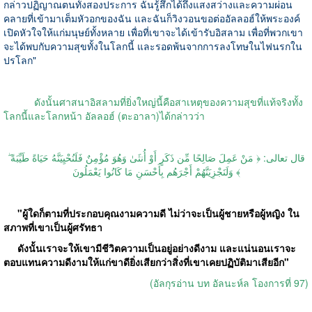
กล่าวปฏิญาณตนทั้งสองประการ ฉันรู้สึกได้ถึงแสงสว่างและความผ่อน
คลายที่เข้ามาเต็มหัวอกของฉัน และฉันก็วิงวอนขอต่ออัลลอฮ์ให้พระองค์
เปิดหัวใจให้แก่มนุษย์ทั้งหลาย เพื่อที่เขาจะได้เข้ารับอิสลาม เพื่อที่พวกเขา
จะได้พบกับความสุขทั้งในโลกนี้ และรอดพ้นจากการลงโทษในไฟนรกใน
ปรโลก
"
ดังนั้นศาสนาอิสลามที่ยิ่งใหญ่นี้คือสาเหตุของความสุขที่แท้จริงทั้ง
โลกนี้และโลกหน้า อัลลอฮ์
(
ตะอาลา
)
ได้กล่าวว่า
قال تعالى: ﴿ مَنْ عَمِلَ صَالِحًا مِّن ذَكَرٍ أَوْ أُنثَىٰ وَهُوَ مُؤْمِنٌ فَلَنُحْيِيَنَّهُ حَيَاةً طَيِّبَةً ۖ
وَلَنَجْزِيَنَّهُمْ أَجْرَهُم بِأَحْسَنِ مَا كَانُوا يَعْمَلُونَ ﴾
"
ผู้ใดก็ตามที่ประกอบคุณงามความดี ไม่ว่าจะเป็นผู้ชายหรือผู้หญิง ใน
สภาพที่เขาเป็นผู้ศรัทธา
ดังนั้นเราจะให้เขามีชีวิตความเป็นอยู่อย่างดีงาม และแน่นอนเราจะ
ตอบแทนความดีงามให้แก่ขาดียิ่งเสียกว่าสิ่งที่เขาเคยปฏิบัติมาเสียอีก
"
(
อัลกุรอ่าน บท อัลนะห์ล โองการที่
97)