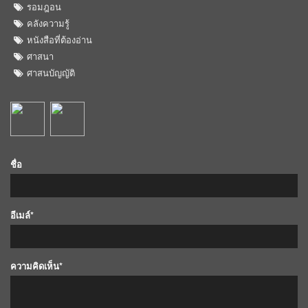
รอมฎอน
คลังความรู้
หนังสือที่ต้องอ่าน
ศาสนา
ศาสนบัญญัติ
ชื่อ
อีเมล์*
ความคิดเห็น*