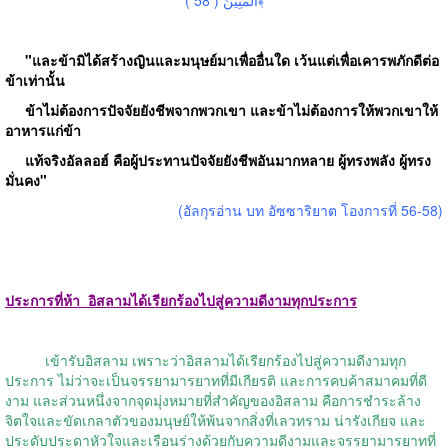
"
และข้ามิได้สร้างญินและมนุษย์มาเพื่ออื่นใด เว้นแต่เพื่อเคารพภักดีต่อ
ข้าเท่านั้น
ข้าไม่ต้องการปัจจัยยังชีพจากพวกเขา และข้าไม่ต้องการให้พวกเขาให้
อาหารแก่ข้า
แท้จริงอัลลอฮ์ คือผู้ประทานปัจจัยยังชีพอันมากหลาย ผู้ทรงพลัง ผู้ทรง
มั่นคง
"
(
อัลกุรอ่าน บท อัซซาริยาต โองการที่
56-58)
ประการที่ห้า
อิสลามได้เรียกร้องไปสู่ความดีงามทุกประการ
เข้ารับอิสลาม เพราะว่าอิสลามได้เรียกร้องไปสู่ความดีงามทุก
ประการ ไม่ว่าจะเป็นจรรยามารยาทที่มีเกียรติ และการคบค้าสมาคมที่ดี
งาม และส่วนหนึ่งจากจุดมุ่งหมายที่สำคัญของอิสลาม คือการชำระล้าง
จิตใจและขัดเกลาตัวของมนุษย์ให้พ้นจากสิ่งที่เลวทราม น่ารังเกียจ และ
ประดับประดาหัวใจและเรือนร่างด้วยกับความดีงามและจรรยามารยาทที่