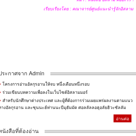
เรียบเรียงโดย
:
คณาจารย์ศูนย์แนะนำรู้จักอิสลาม
ประกาศจาก Admin
โครงการอ่านอัลกุรอานให้จบ หนึ่งเดือนหนึ่งรอบ
ร่วมเขียนบทความเพื่อลงในเว็บไซต์อิสลามมอร์
สำหรับนักศึกษาต่างประเทศ และผู้ที่ต้องการร่วมเผยแพร่ผลงานตามแนว
ทางอัลกุรอาน และซุนนะฮ์ท่านนะบีมุฮัมมัด ศอลลัลลอฮุอลัยฮิวะซัลลัม
อ่านต่อ
หนังสือที่ต้องอ่าน