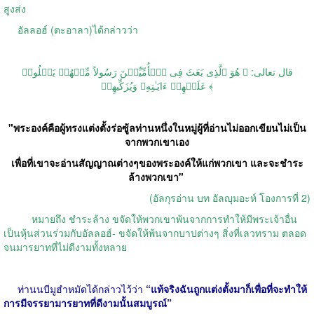
สูงส่ง
อัลลอฮ์
(
ตะอาลา
)
ได้กล่าวว่า
قال تعالى: ﴿ هُوَ ٱلَّذِی بَعَثَ فِی ٱلۡأُمِّیِّـۧنَ رَسُولاً مِّنۡهُمۡ یَتۡلُوا۟
عَلَیۡهِمۡ ءَایَـٰتِهِۦ وَیُزَكِّیهِمۡ ﴾
"
พระองค์คือผู้ทรงแต่งตั้งร่อซู้ลท่านหนึ่งในหมู่ผู้ที่อ่านไม่ออกเขียนไม่เป็น
จากพวกเขาเอง
เพื่อที่เขาจะอ่านสัญญาณต่างๆของพระองค์ให้แก่พวกเขา และจะชำระ
ล้างพวกเขา
"
(
อัลกุรอ่าน บท อัลญุมอะห์ โองการที่
2)
หมายถึง ชำระล้าง ขจัดให้พวกเขาพ้นจากการทำให้มีพระเจ้าอื่น
เป็นหุ้นส่วนร่วมกับอัลลอฮ์
-
ขจัดให้พ้นจากบาปต่างๆ สิ่งที่เลวทราม ตลอด
จนมารยาทที่ไม่ดีงามทั้งหลาย
ท่านนบีมูฮำหมัดได้กล่าวไว้ว่า
“
แท้จริงฉันถูกแต่งตั้งมาก็เพื่อที่จะทำให้
การมีจรรยามารยาทที่ดีงามนั้นสมบูรณ์
”