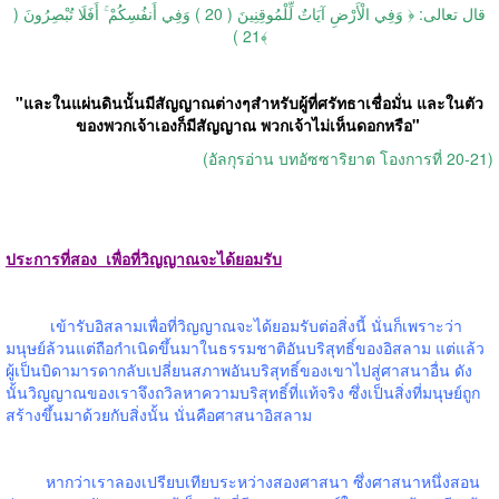
قال تعالى: ﴿ وَفِي الْأَرْضِ آيَاتٌ لِّلْمُوقِنِينَ ( 20 ) وَفِي أَنفُسِكُمْ ۚ أَفَلَا تُبْصِرُونَ (
21 )﴾
"
และในแผ่นดินนั้นมีสัญญาณต่างๆสำหรับผู้ที่ศรัทธาเชื่อมั่น และในตัว
ของพวกเจ้าเองก็มีสัญญาณ พวกเจ้าไม่เห็นดอกหรือ
"
(
อัลกุรอ่าน บทอัซซาริยาต โองการที่
20-21)
ประการที่สอง
เพื่อที่วิญญาณจะได้ยอมรับ
เข้ารับอิสลามเพื่อที่วิญญาณจะได้ยอมรับต่อสิ่งนี้ นั่นก็เพราะว่า
มนุษย์ล้วนแต่ถือกำเนิดขึ้นมาในธรรมชาติอันบริสุทธิ์ของอิสลาม แต่แล้ว
ผู้เป็นบิดามารดากลับเปลี่ยนสภาพอันบริสุทธิ์ของเขาไปสู่ศาสนาอื่น ดัง
นั้นวิญญาณของเราจึงถวิลหาความบริสุทธิ์ที่แท้จริง ซึ่งเป็นสิ่งที่มนุษย์ถูก
สร้างขึ้นมาด้วยกับสิ่งนั้น นั่นคือศาสนาอิสลาม
หากว่าเราลองเปรียบเทียบระหว่างสองศาสนา ซึ่งศาสนาหนึ่งสอน