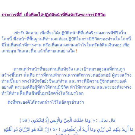
ประการที่สี่
เพื่อที่จะได้ปฏิบัติหน้าที่ที่แท้จริงของการมีชีวิต
เข้ารับอิสลาม เพื่อที่จะได้ปฏิบัติหน้าที่ที่แท้จริงของการมีชีวิตใน
โลกนี้ ซึ่งหน้าที่พื้นฐานที่ท่านจะต้องปฏิบัติในการมีชีวิตของท่านในโลกนี้
มิใช่เพื่อหน้าที่การงาน หรือเพื่อแสวงหาผลกำไรในทรัพย์สินเงินทอง เพื่อ
เสวยสุข กินและดื่ม แล้วก็ตายแต่อย่างใด
!
หากแต่ว่าหน้าที่ของท่านที่แท้จริง และเป้าหมายสูงสุดที่ท่านถูก
สร้างขึ้นมา นั่นคือ การที่ท่านทำการเคารพสักการะต่ออัลลอฮ์ ผู้ทรงสร้าง
ท่านขึ้นมา ทรงให้ปัจจัยยังชีพแก่ท่าน และการที่มีความรู้จักต่อพระองค์
อย่างดี พระองค์คือผู้ที่ทำให้ท่านมีชีวิต ทำให้ท่านตาย และพระองค์จะทรง
ทำให้ท่านฟื้นคืนชีพขึ้นมาอีกครั้งในวันปรโลก
ดังที่พระองค์ได้ทรงกล่าวไว้ในอัลกุรอ่านว่า
قال تعالى : ﴿
وَمَا خَلَقْتُ الْجِنَّ وَالْإِنسَ إِلَّا لِيَعْبُدُونِ ( 56 )
مَا أُرِيدُ مِنْهُم مِّن رِّزْقٍ وَمَا أُرِيدُ أَن يُطْعِمُونِ ( 57 ) إِنَّ اللَّهَ هُوَ الرَّزَّاقُ ذُو الْقُوَّةِ
الْمَتِينُ ( 58 )﴾