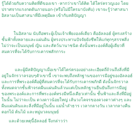
รู้ได้ด้วยกับความคิดที่ดีของเขา
-
หากว่าเขาได้คิด ได้ใคร่ครวญเอง โดย
ปราศจากแรงกดดันภายนอก
-(
หรือไม่มีใครมาบังคับ
)
เขาจะรู้ว่าศาสนา
อิสลามเป็นศาสนาที่มีเหตุมีผล เข้ากับสติปัญญา
ในอิสลาม นับถือพระผู้เป็นเจ้าเพียงองค์เดียว คืออัลลอฮ์ ผู้ทรงสร้าง
ชั้นฟ้าทั้งหลายและแผ่นดิน ผู้ทรงประทานปัจจัยยังชีพให้แก่ทุกๆสรรพสิ่ง
ไม่ว่าจะเป็นมนุษย์ ญิน และสัตว์นานาชนิด ดังนั้นพระองค์คือผู้เดียวที่
สมควรที่จะได้รับการเคารพสักการะ
และผู้มีสติปัญญาเมื่อเขาได้ไตร่ตรองอย่างละเอียดถี่ถ้วนถึงสิ่งที่มี
อยู่ในจักรวาลรอบๆตัวเขานี้ เขาจะพบถึงหลักฐานของการมีอยู่ของอัลลอฮ์
และการที่พระองค์คือผู้ที่สมควรที่จะได้รับการเคารพภักดี ดังนั้นจักรวาล
ทั้งหมดจากชั้นฟ้าจรดผืนแผ่นดินล้วนแต่เป็นหลักฐานยืนยันถึงการมีอยู่
ของพระองค์และการที่พระองค์ทรงมีหนึ่งเดียวเท่านั้น ชั้นฟ้าและสิ่งที่มีอยู่
ในนั้น ไม่ว่าจะเป็น ดวงดาวน้อยใหญ่ เส้นวงโคจรของดวงดาวต่างๆ และ
ผืนแผ่นดินและสิ่งที่มีอยู่ในนั้น แม่น้ำลำธาร เวลากลางวัน เวลากลางคืน
ดอกไม้ ต้นไม้ และหมู่มวลมนุษย์
และด้วยเหตุนี้อัลลอฮ์ จึงกล่าวว่า