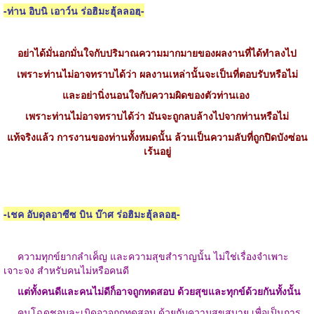
-
ท่าน อิบนิ เอาว์น ร่อฮิมะฮุ้ลลอฮฺ
-
อย่าได้มั่นอกมั่นใจกับปริมาณความมากมายของผลงานที่ได้ทำลงไป
เพราะท่านไม่อาจทราบได้ว่า ผลงานเหล่านั้นจะเป็นที่ตอบรับหรือไม่
และอย่านิ่งนอนใจกับความผิดของตัวท่านเอง
เพราะท่านไม่อาจทราบได้ว่า มันจะถูกลบล้างไปจากท่านหรือไม่
แท้จริงแล้ว การงานของท่านทั้งหมดนั้น ล้วนเป็นความลับที่ถูกปิดบังซ่อน
เร้นอยู่
-
เชค อับดุลอาซีซ บิน บ๊าศ ร่อฮิมะฮุ้ลลอฮฺ
-
ความทุกข์ยากลำเค็ญ และความสุขสำราญนั้น ไม่ใช่เรื่องจำเพาะ
เจาะจง สำหรับคนไม่หรือคนดี
แต่ทั้งคนดีและคนไม่ดีก็อาจถูกทดสอบ ด้วยสุขและทุกข์ด้วยกันทั้งนั้น
คนโฉดชอบละเมิดอาจถูกทดสอบ ด้วยกับความสุขสบาย เพื่อเป็นการ