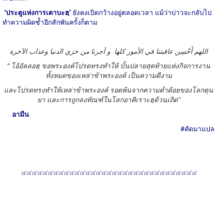
'
ประตูแห่งการเตาบะฮฺ
'
ยังคงเปิดกว้างอยู่ตลอดเวลา แม้ว่าบ่าวจะกลับไป
ทำความผิดซ้ำอีกสักพันครั้งก็ตาม
اللهم أَحْسِن عاقبتنا في الأمور كلها
و أجرنا من خزي الدنيا وعذاب الآخرة
"
โอ้อัลลอฮฺ ขอพระองค์โปรดทรงทำให้ บั้นปลายสุดท้ายแห่งกิจการงาน
ทั้งหมดของเหล่าข้าพระองค์ เป็นความดีงาม
และโปรดทรงทำให้เหล่าข้าพระองค์ รอดพ้นจากความต่ำต้อยของโลกดุน
ยา และการถูกลงทัณฑ์ในโลกอาคิเราะฮฺด้วนเถิด
”
อามีน
#
คัดมาแปล
๔๔๔๔๔๔๔๔๔๔๔๔๔๔๔๔๔๔๔๔๔๔๔๔๔๔๔๔๔๔๔๔๔