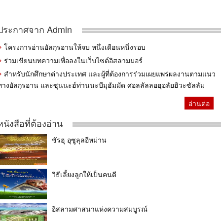
ประกาศจาก Admin
โครงการอ่านอัลกุรอานให้จบ หนึ่งเดือนหนึ่งรอบ
ร่วมเขียนบทความเพื่อลงในเว็บไซต์อิสลามมอร์
สำหรับนักศึกษาต่างประเทศ และผู้ที่ต้องการร่วมเผยแพร่ผลงานตามแนว
ทางอัลกุรอาน และซุนนะฮ์ท่านนะบีมุฮัมมัด ศอลลัลลอฮุอลัยฮิวะซัลลัม
อ่านต่อ
หนังสือที่ต้องอ่าน
ชัรฮุ อุซูลุลอีหม่าน
วิธีเลี้ยงลูกให้เป็นคนดี
อิสลามศาสนาแห่งความสมบูรณ์