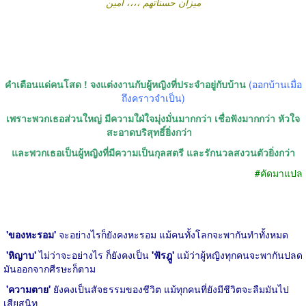
ميزان حسناتهم ،،،، آمين
คำเตือนแด่คนโสด
!
จงแต่งงานกับผู้หญิงที่ประจำอยู่กับบ้าน
(
ออกบ้านเมื่อ
ถึงคราวจำเป็น
)
เพราะพวกเธอส่วนใหญ่ มีความใฝ่ใจมุ่งมั่นมากกว่า เชื่อฟังมากกว่า หัวใจ
สะอาดบริสุทธิ์ยิ่งกว่า
และพวกเธอเป็นผู้หญิงที่มีความเป็นกุลสตรี และรักนวลสงวนตัวยิ่งกว่า
#
คัดมาแปล
'
ของหะรอม
'
จะอย่างไรก็ยังคงหะรอม แม้คนทั้งโลกจะพากันทำทั้งหมด
'
หิญาบ
'
ไม่ว่าจะอย่างไร ก็ยังคงเป็น
'
ฟัรฎู
'
แม้ว่าผู้หญิงทุกคนจะพากันปลด
มันออกจากศีรษะก็ตาม
'
ความตาย
'
ยังคงเป็นสัจธรรมของชีวิต แม้ทุกคนที่ยังมีชีวิตจะลืมมันไป
เสียสนิท