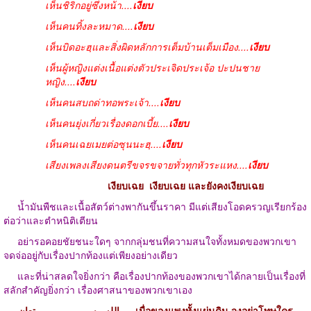
เห็นชิริกอยู่ซึ่งหน้า
....
เงียบ
เห็นคนทิ้งละหมาด
....
เงียบ
เห็นบิดอะฮฺและสิ่งผิดหลักการเต็มบ้านเต็มเมือง
....
เงียบ
เห็นผู้หญิงแต่งเนื้อแต่งตัวประเจิดประเจ้อ ปะปนชาย
หญิง
....
เงียบ
เห็นคนสบถด่าทอพระเจ้า
....
เงียบ
เห็นคนยุ่งเกี่ยวเรื่องดอกเบี้ย
....
เงียบ
เห็นคนเฉยเมยต่อซุนนะฮฺ
....
เงียบ
เสียงเพลงเสียงดนตรีขจรขจายทั่วทุกหัวระแหง
....
เงียบ
เงียบเฉย
เงียบเฉย และยังคงเงียบเฉย
น้ำมันพืชและเนื้อสัตว์ต่างพากันขึ้นราคา มีแต่เสียงโอดครวญเรียกร้อง
ต่อว่าและตำหนิติเตียน
อย่ารอคอยชัยชนะใดๆ จากกลุ่มชนที่ความสนใจทั้งหมดของพวกเขา
จดจ่ออยู่กับเรื่องปากท้องแต่เพียงอย่างเดียว
และที่น่าสลดใจยิ่งกว่า คือเรื่องปากท้องของพวกเขาได้กลายเป็นเรื่องที่
สลักสำคัญยิ่งกว่า เรื่องศาสนาของพวกเขาเอง
و الله مســـــــــــــــــــتعان เมื่อของแพงทั้งแผ่นดิน จงอย่าโทษใคร