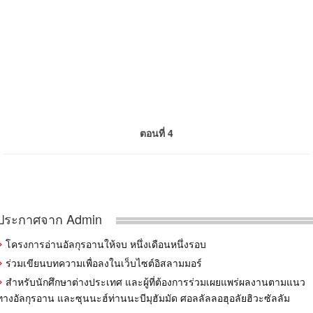
ตอนที่ 4
ประกาศจาก Admin
โครงการอ่านอัลกุรอานให้จบ หนึ่งเดือนหนึ่งรอบ
ร่วมเขียนบทความเพื่อลงในเว็บไซต์อิสลามมอร์
สำหรับนักศึกษาต่างประเทศ และผู้ที่ต้องการร่วมเผยแพร่ผลงานตามแนว
ทางอัลกุรอาน และซุนนะฮ์ท่านนะบีมุฮัมมัด ศอลลัลลอฮุอลัยฮิวะซัลลัม