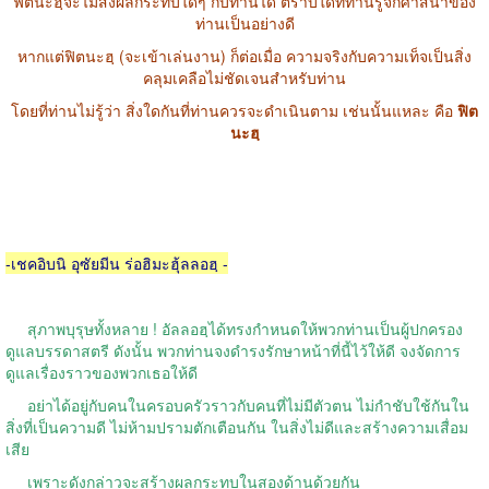
ฟิตนะฮฺจะไม่ส่งผลกระทบใดๆ กับท่านได้ ตราบใดที่ท่านรู้จักศาสนาของ
ท่านเป็นอย่างดี
หากแต่ฟิตนะฮฺ
(
จะเข้าเล่นงาน
)
ก็ต่อเมื่อ ความจริงกับความเท็จเป็นสิ่ง
คลุมเคลือไม่ชัดเจนสำหรับท่าน
โดยที่ท่านไม่รู้ว่า สิ่งใดกันที่ท่านควรจะดำเนินตาม เช่นนั้นแหละ คือ
ฟิต
นะฮฺ
-
เชคอิบนิ อุซัยมีน ร่อฮิมะฮุ้ลลอฮฺ
-
สุภาพบุรุษทั้งหลาย
!
อัลลอฮฺได้ทรงกำหนดให้พวกท่านเป็นผู้ปกครอง
ดูแลบรรดาสตรี ดังนั้น พวกท่านจงดำรงรักษาหน้าที่นี้ไว้ให้ดี จงจัดการ
ดูแลเรื่องราวของพวกเธอให้ดี
อย่าได้อยู่กับคนในครอบครัวราวกับคนที่ไม่มีตัวตน ไม่กำชับใช้กันใน
สิ่งที่เป็นความดี ไม่ห้ามปรามตักเตือนกัน ในสิ่งไม่ดีและสร้างความเสื่อม
เสีย
เพราะดังกล่าวจะสร้างผลกระทบในสองด้านด้วยกัน