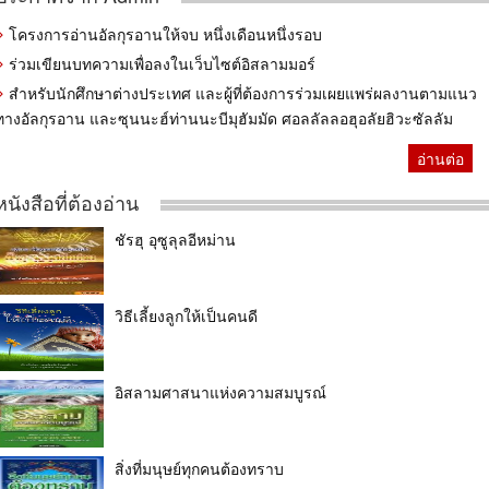
โครงการอ่านอัลกุรอานให้จบ หนึ่งเดือนหนึ่งรอบ
ร่วมเขียนบทความเพื่อลงในเว็บไซต์อิสลามมอร์
สำหรับนักศึกษาต่างประเทศ และผู้ที่ต้องการร่วมเผยแพร่ผลงานตามแนว
ทางอัลกุรอาน และซุนนะฮ์ท่านนะบีมุฮัมมัด ศอลลัลลอฮุอลัยฮิวะซัลลัม
อ่านต่อ
หนังสือที่ต้องอ่าน
ชัรฮุ อุซูลุลอีหม่าน
วิธีเลี้ยงลูกให้เป็นคนดี
อิสลามศาสนาแห่งความสมบูรณ์
สิ่งที่มนุษย์ทุกคนต้องทราบ