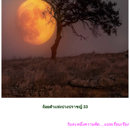
ถ้อยคำแห่งปวงปราชญ์
33
วันละหนึ่งความคิด
....
แปลเรียบเรียง