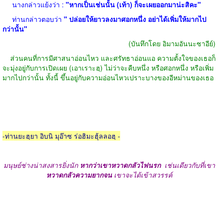
นางกล่าวแย้งว่า
:
"
หากเป็นเช่นนั้น
(
เท้า
)
ก็จะเผยออกมาน่ะสิคะ
"
ท่านกล่าวตอบว่า
"
ปล่อยให้ยาวลงมาศอกหนึ่ง อย่าได้เพิ่มให้มากไป
กว่านั้น
"
(
บันทึกโดย อิมามอันนะซาอีย์
)
ส่วนคนที่การมีศาสนาอ่อนไหว และศรัทธาอ่อนแอ ความตั้งใจของเธอก็
จะมุ่งอยู่กับการเปิดเผย
(
เอาเราะฮฺ
)
ไม่ว่าจะคืบหนึ่ง หรือศอกหนึ่ง หรือเพิ่ม
มากไปกว่านั้น ทั้งนี้ ขึ้นอยู่กับความอ่อนไหวเปราะบางของอีหม่านของเธอ
-
ท่านยะฮฺยา อิบนิ มุอ๊าซ ร่อฮิมะฮุ้ลลอฮฺ
-
มนุษย์ช่างน่าสงสารยิ่งนัก
หากว่าเขาหวาดกลัวไฟนรก
เช่นเดียวกับที่เขา
หวาดกลัวความยากจน
เขาจะได้เข้าสวรรค์