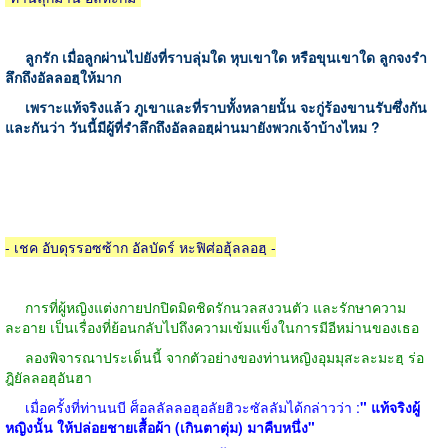
ลูกรัก เมื่อลูกผ่านไปยังที่ราบลุ่มใด หุบเขาใด หรือขุนเขาใด ลูกจงรำ
ลึกถึงอัลลอฮฺให้มาก
เพราะแท้จริงแล้ว ภูเขาและที่ราบทั้งหลายนั้น จะกู่ร้องขานรับซึ่งกัน
และกันว่า วันนี้มีผู้ที่รำลึกถึงอัลลอฮฺผ่านมายังพวกเจ้าบ้างไหม
?
-
เชค อับดุรรอซซ้าก อัลบัดร์ หะฟิศ่อฮุ้ลลอฮฺ
-
การที่ผู้หญิงแต่งกายปกปิดมิดชิดรักนวลสงวนตัว และรักษาความ
ละอาย เป็นเรื่องที่ย้อนกลับไปถึงความเข้มแข็งในการมีอีหม่านของเธอ
ลองพิจารณาประเด็นนี้ จากตัวอย่างของท่านหญิงอุมมุสะละมะฮฺ ร่อ
ฎิยัลลอฮุอันฮา
เมื่อครั้งที่ท่านนบี ศ็อลลัลลอฮุอลัยฮิวะซัลลัมได้กล่าวว่า
:
"
แท้จริงผู้
หญิงนั้น ให้ปล่อยชายเสื้อผ้า
(
เกินตาตุ่ม
)
มาคืบหนึ่ง
"