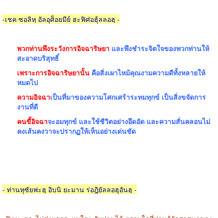
-
เชค ซอลิหฺ อัลอุศ็อยมีย์ ฮะฟิศ่อฮุ้ลลอฮฺ
-
พวกท่านพึงระวังการอิจฉาริษยา
และพึงชำระจิตใจของพวกท่านให้
สะอาดบริสุทธิ์
เพราะการอิจฉาริษยานั้น
คือสิ่งเผาไหม้คุณงามความดีทั้งหลายให้
หมดไป
ความอิจฉา
เป็นที่มาของความโศกเศร้าระทมทุกข์ เป็นสิ่งขจัดการ
งานที่ดี
คนขี้อิจฉา
จะอมทุกข์ และใช้ชีวิตอย่างอึดอัด และความสั่นคลอนไม่
คงเส้นคงวาจะปรากฏให้เห็นอย่างเด่นชัด
-
ท่านหุซัยฟะฮฺ อิบนิ ยะมาน ร่อฎิยัลลอฮุอันฮฺ
-