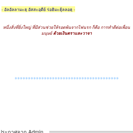
-
อัลอัลลามะฮฺ อัสสะอฺดีย์ ร่อฮิมะฮุ้ลลอฮฺ
-
หนึ่งสิ่งที่ยิ่งใหญ่ ที่มีส่วนช่วยให้รอดพ้นจากไฟนรก ก็คือ การทำดีต่อเพื่อน
มนุษย์
ด้วยเงินตราและวาจา
๑๑๑๑๑๑๑๑๑๑๑๑๑๑๑๑๑๑๑๑๑๑๑๑๑๑๑๑๑๑๑๑๑๑๑๑๑๑๑
ประกาศจาก Admin