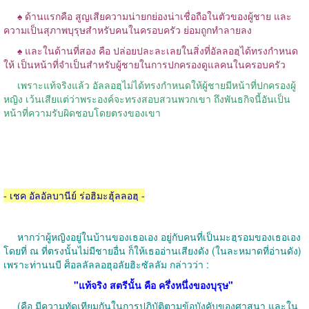
♠ ด้านแรกคือ สูญเสียความน่ายกย่องน่าเชื่อถือในตัวของผู้ชาย และ
ความเป็นสุภาพบุรุษสำหรับคนในครอบครัว ย่อมถูกทำลายลง
♠ และในด้านที่สอง คือ ปล่อยปละละเลยในสิ่งที่อัลลอฮฺได้ทรงกำหนด
ให้ เป็นหน้าที่จำเป็นสำหรับผู้ชายในการปกครองดูแลคนในครอบครัว
เพราะแท้จริงแล้ว อัลลอฮฺไม่ได้ทรงกำหนดให้ผู้ชายมีหน้าที่ปกครองผู้
หญิง เว้นเสียแต่ว่าพระองค์จะทรงสอบสวนพวกเขา ถึงพันธกิจนี้อันเป็น
หน้าที่ความรับผิดชอบโดยตรงของเขา
-
เชค อัลอัลบานีย์ ร่อฮิมะฮุ้ลลอฮฺ
-
หากว่าผู้หญิงอยู่ในบ้านของเธอเอง อยู่กับคนที่เป็นมะฮฺรอมของเธอเอง
โดยที่ ณ ที่ตรงนั้นไม่มีชายอื่น ก็ให้เธออ่านเสียงดัง
(
ในละหมาดที่อ่านดัง
)
เพราะท่านนบี ศ็อลลัลลอฮุอลัยฮิะซัลลัม กล่าวว่า
:
"
แท้จริง สตรีนั้น คือ ครึ่งหนึ่งของบุรุษ
"
(
คือ มีความทัดเทียมกันในการปฏิบัติตามข้อบังคับของศาสนา และใน