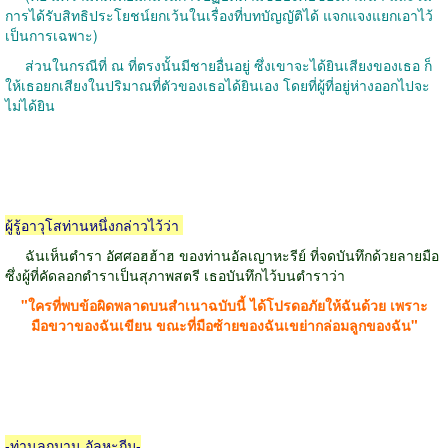
การได้รับสิทธิประโยชน์ยกเว้นในเรื่องที่บทบัญญัติได้ แจกแจงแยกเอาไว้
เป็นการเฉพาะ
)
ส่วนในกรณีที่ ณ ที่ตรงนั้นมีชายอื่นอยู่ ซึ่งเขาจะได้ยินเสียงของเธอ ก็
ให้เธอยกเสียงในปริมาณที่ตัวของเธอได้ยินเอง โดยที่ผู้ที่อยู่ห่างออกไปจะ
ไม่ได้ยิน
ผู้รู้อาวุโสท่านหนึ่งกล่าวไว้ว่า
ฉันเห็นตำรา อัศศอฮฮ้าฮ ของท่านอัลเญาหะรีย์ ที่จดบันทึกด้วยลายมือ
ซึ่งผู้ที่คัดลอกตำราเป็นสุภาพสตรี เธอบันทึกไว้บนตำราว่า
"
ใครที่พบข้อผิดพลาดบนสำเนาฉบับนี้ ได้โปรดอภัยให้ฉันด้วย เพราะ
มือขวาของฉันเขียน ขณะที่มือซ้ายของฉันเขย่ากล่อมลูกของฉัน
"
-
ท่านลุกมาน อัลหะกีม
-