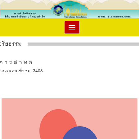
Toggle
navigation
จริยธรรม
ก า ร ด่ า ท อ
จำนวนคนเข้าชม 3408