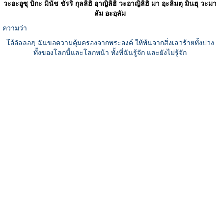
วะอะอูซุ บิกะ มินัช ชัรริ กุลลิฮิ อฺาญิลิฮิ วะอาญิลิฮิ มา อฺะลิมตุ มินฮุ วะมา
ลัม อะอฺลัม
ความว่า
โอ้อัลลอฮฺ ฉันขอความคุ้มครองจากพระองค์ ให้พ้นจากสิ่งเลวร้ายทั้งปวง
ทั้งของโลกนี้และโลกหน้า ทั้งที่ฉันรู้จัก และยังไม่รู้จัก