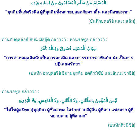
الْمُسْلِمُ مَنْ سَلَمَ الْمُسْلِمُونَ مِنْ لِسَانِهِ وَيَدِهِ
“
มุสลิมที่แท้จริงคือ ผู้ที่มุสลิมทั้งหลายปลอดภัยจากลิ้น และมือของเขา
”
(
บันทึกบุคอรีย์ และมุสลิม
)
ท่านอับดุลลอฮ์ อิบนิ มัสอู๊ด กล่าวว่า
:
ท่านรอซูล กล่าวว่า
:
سِبَابُ الْمُسْلِم فُسُوقٌ وَقِتالُهُ كُفْرٌ
“
การด่าทอมุสลิมนับเป็นการละเมิด และการรบราฆ่าฟันกัน นับเป็นการ
ปฏิเสธศรัทธา
”
(
บันทึก อัลบุคอรีย์ อิมามมุสลิม อัตติรมิซีย์ และอันนะซาอีย์
)
ท่านรอซูล กล่าวว่า
:
لَيْسَ الْمُؤْمِنُ بِالطَّعَّانِ، وَلَا اللَّعَّانِ، وَلَا الْفَاحِشِ، وَلَا الْبَذِيءِ
“
ไม่ใช่ผู้ศรัทธา
(
มุอฺมิน
)
ผู้ซึ่งด่าทอ ใส่ร้ายป้ายสีผู้อื่น ผู้ที่สาปแช่งมาก ผู้ที่
หยาบคาย ผู้ที่ลามก
”
(
บันทึกติรมิซีย์
)