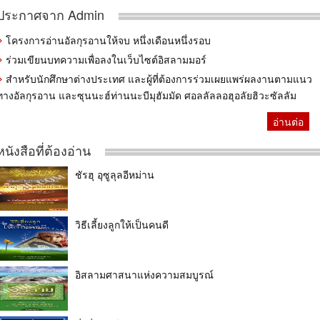
ประกาศจาก Admin
โครงการอ่านอัลกุรอานให้จบ หนึ่งเดือนหนึ่งรอบ
ร่วมเขียนบทความเพื่อลงในเว็บไซต์อิสลามมอร์
สำหรับนักศึกษาต่างประเทศ และผู้ที่ต้องการร่วมเผยแพร่ผลงานตามแนว
ทางอัลกุรอาน และซุนนะฮ์ท่านนะบีมุฮัมมัด ศอลลัลลอฮุอลัยฮิวะซัลลัม
อ่านต่อ
หนังสือที่ต้องอ่าน
ชัรฮุ อุซูลุลอีหม่าน
วิธีเลี้ยงลูกให้เป็นคนดี
อิสลามศาสนาแห่งความสมบูรณ์