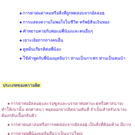
♠ การด่าฝนด่าลมหรือสิ่งที่ถูกทดสอบจากอัลลอฮฺ
♠ การแสดงความไม่พอใจในชีวิต ทรัพย์สินเงินทอง
♠ คำหยาบคายกับพ่อแม่พี่น้องและคนอื่นๆ
♠ เยาะเย้ยถากถางคนอื่น
♠ ดูหมิ่นเกียรติต่อพี่น้อง
♠ ใช้คำพูดกับพี่น้องมุสลิมว่า ท่านเป็นกาเฟร ท่านเป็นคนบ้า
ประเภทของความผิด
♠ การด่าทออัลลอฮฺและร่อซูลและบรรดาศอหาบะฮฺหรือศาสนาจะ
ทำให้เขานั้น ตกศาสนา หลุดออกจากอิสลามทันที จำเป็นสำหรับเขาจะ
ต้องกลับเนื้อกลับตัว
♠ การด่าฝนด่าลมหรือการทดสอบจากอัลลอฮฺ เป็นสิ่งที่ต้อมห้าม มีบาป
♠ การด่าทอพี่น้องมุสลิมถือว่าเป็นบาปใหญ่