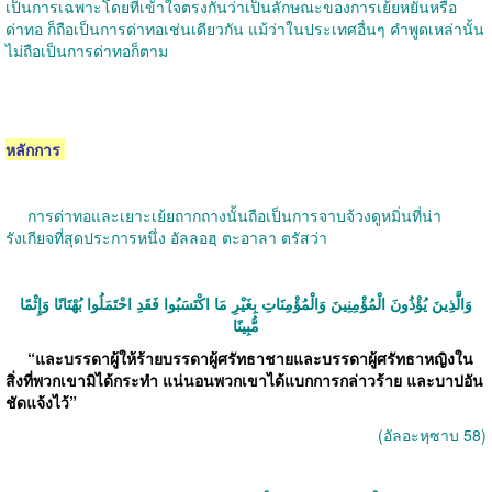
เป็นการเฉพาะโดยที่เข้าใจตรงกันว่าเป็นลักษณะของการเย้ยหยันหรือ
ด่าทอ ก็ถือเป็นการด่าทอเช่นเดียวกัน แม้ว่าในประเทศอื่นๆ คำพูดเหล่านั้น
ไม่ถือเป็นการด่าทอก็ตาม
หลักการ
การด่าทอและเยาะเย้ยถากถางนั้นถือเป็นการจาบจ้วงดูหมิ่นที่น่า
รังเกียจที่สุดประการหนึ่ง อัลลอฮฺ ตะอาลา ตรัสว่า
وَالَّذِينَ يُؤْذُونَ الْمُؤْمِنِينَ وَالْمُؤْمِنَاتِ بِغَيْرِ مَا اكْتَسَبُوا فَقَدِ احْتَمَلُوا بُهْتَانًا وَإِثْمًا
مُّبِينًا
“
และบรรดาผู้ให้ร้ายบรรดาผู้ศรัทธาชายและบรรดาผู้ศรัทธาหญิงใน
สิ่งที่พวกเขามิได้กระทำ แน่นอนพวกเขาได้แบกการกล่าวร้าย และบาปอัน
ชัดแจ้งไว้
”
(
อัลอะหฺซาบ
58)