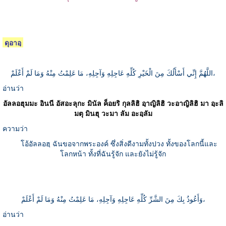
ดุอาอฺ
اللَّهُمَّ إِنِّي أَسْأَلُكَ مِنَ الْخَيْرِ كُلِّهِ عَاجِلِهِ وَآجِلِهِ، مَا عَلِمْتُ مِنْهُ وَمَا لَمْ أَعْلَمْ،
อ่านว่า
อัลลอฮุมมะ อินนี อัสอะลุกะ มินัล ค็อยริ กุลลิฮิ อฺาญิลิฮิ วะอาญิลิฮิ มา อฺะลิ
มตุ มินฮุ วะมา ลัม อะอฺลัม
ความว่า
โอ้อัลลอฮฺ ฉันขอจากพระองค์ ซึ่งสิ่งดีงามทั้งปวง ทั้งของโลกนี้และ
โลกหน้า ทั้งที่ฉันรู้จัก และยังไม่รู้จัก
وَأَعُوذُ بِكَ مِنَ الشَّرِّ كُلِّهِ عَاجِلِهِ وَآجِلِهِ، مَا عَلِمْتُ مِنْهُ وَمَا لَمْ أَعْلَمْ،
อ่านว่า