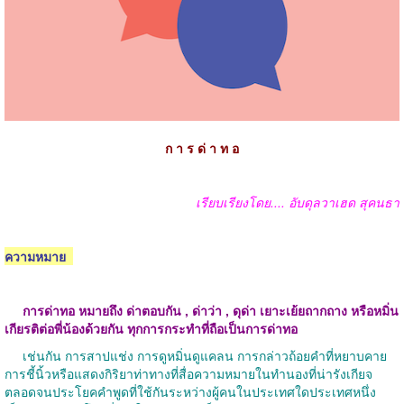
ก า ร ด่ า ท อ
เรียบเรียงโดย
....
อับดุลวาเฮด สุคนธา
ความหมาย
การด่าทอ
หมายถึง
ด่าตอบกัน
,
ด่าว่า
,
ดุด่า
เยาะเย้ยถากถาง
หรือหมิ่น
เกียรติต่อพี่น้องด้วยกัน
ทุกการกระทำที่ถือเป็นการด่าทอ
เช่นกัน การสาปแช่ง การดูหมิ่นดูแคลน การกล่าวถ้อยคำที่หยาบคาย
การชี้นิ้วหรือแสดงกิริยาท่าทางที่สื่อความหมายในทำนองที่น่ารังเกียจ
ตลอดจนประโยคคำพูดที่ใช้กันระหว่างผู้คนในประเทศใดประเทศหนึ่ง