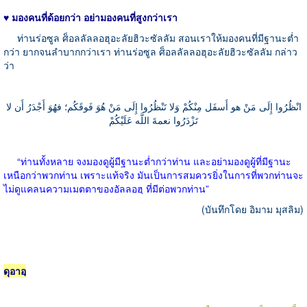
♥ มองคนที่ด้อยกว่า
อย่ามองคนที่สูงกว่าเรา
ท่านร่อซูล ศ็อลลัลลอฮุอะลัยฮิวะซัลลัม สอนเราให้มองคนที่มีฐานะต่ำ
กว่า ยากจนลำบากกว่าเรา ท่านร่อซูล ศ็อลลัลลอฮุอะลัยฮิวะซัลลัม กล่าว
ว่า
انْظُرُوا إِلَى مَنْ هو أَسفَل مِنْكُمْ وَلا تَنْظُرُوا إِلَى مَنْ هُوَ فَوقَكُم؛ فهُوَ أَجْدَرُ أَن لا
تَزْدَرُوا نعمةَ اللَّه عَلَيْكُمْ
“
ท่านทั้งหลาย จงมองดูผู้มีฐานะต่ำกว่าท่าน และอย่ามองดูผู้ที่มีฐานะ
เหนือกว่าพวกท่าน เพราะแท้จริง มันเป็นการสมควรยิ่งในการที่พวกท่านจะ
ไม่ดูแคลนความเมตตาของอัลลอฮฺ ที่มีต่อพวกท่าน
”
(
บันทึกโดย อิมาม มุสลิม
)
ดุอาอฺ