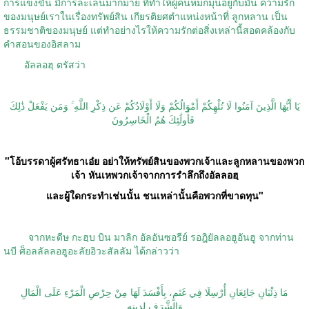
การแข่งขัน มีการละเล่นมากมาย ที่ทำให้ผู้คนหมกมุ่นอยู่กับมัน ความรัก
ของมนุษย์เราในเรื่องทรัพย์สิน เกียรติยศตำแหน่งหน้าที่ ลูกหลาน เป็น
ธรรมชาติของมนุษย์ แต่ทำอย่างไรให้ความรักต่อสิ่งเหล่านี้สอดคล้องกับ
คำสอนของอิสลาม
อัลลอฮฺ ตรัสว่า
يَا أَيُّهَا الَّذِينَ آمَنُوا لَا تُلْهِكُمْ أَمْوَالُكُمْ وَلَا أَوْلَادُكُمْ عَن ذِكْرِ اللَّهِ ۚ وَمَن يَفْعَلْ ذَٰلِكَ
فَأُولَٰئِكَ هُمُ الْخَاسِرُونَ
"
โอ้บรรดาผู้ศรัทธาเอ๋ย อย่าให้ทรัพย์สินของพวกเจ้าและลูกหลานของพวก
เจ้า หันเหพวกเจ้าจากการรำลึกถึงอัลลอฮฺ
และผู้ใดกระทำเช่นนั้น ชนเหล่านั้นคือพวกที่ขาดทุน
"
จากหะดีษ กะฮฺบ บิน มาลิก อัลอันซอรีย์ รอฎิยัลลอฮูอันฮู จากท่าน
นบี ศ็อลลัลลอฮูอะลัยอิวะสัลลัม ได้กล่าวว่า
مَا ذِئْبَانِ جَائِعَانِ أُرْسِلَا فِي غَنَمٍ، بِأَفْسَدَ لَهَا مِنْ حِرْصِ الْمَرْءِ عَلَى الْمَالِ
وَالشَّرَفِ لِدِينِهِ