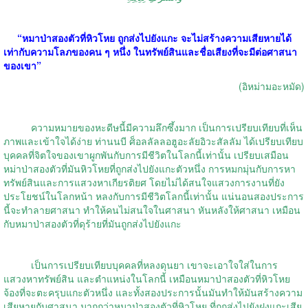
“
หมาป่าสองตัวที่หิวโหย ถูกส่งไปยังแกะ จะไม่สร้างความเสียหายได้
เท่ากับความโลภของคน ๆ หนึ่ง ในทรัพย์สินและชื่อเสียงที่จะมีต่อศาสนา
ของเขา
”
(
อิหม่ามอะหมัด
)
ความหมายของหะดีษนี้มีความลึกซึ้งมาก เป็นการเปรียบเทียบที่เห็น
ภาพและเข้าใจได้ง่าย ท่านนบี ศ็อลลัลลอฮูอะลัยอิวะสัลลัม ได้เปรียบเทียบ
บุคคลที่จิตใจของเขาผูกพันกับการมีชีวิตในโลกนี้เท่านั้น เปรียบเสมือน
หม่าป่าสองตัวที่มันหิวโหยที่ถูกส่งไปยังแกะตัวหนึ่ง การหมกมุ่นกับการหา
ทรัพย์สินและการแสวงหาเกียรติยศ โดยไม่ได้สนใจแสวงการงานที่ยัง
ประโยชน์ในโลกหน้า หลงกับการมีชีวิตโลกนี้เท่านั้น แน่นอนสองประการ
นี้จะทำลายศาสนา ทำให้คนไม่สนใจในศาสนา หันหลังให้ศาสนา เหมือน
กับหมาป่าสองตัวที่ดุร้ายที่มันถูกส่งไปยังแกะ
เป็นการเปรียบเทียบบุคคลที่หลงดุนยา เขาจะเอาใจใส่ในการ
แสวงหาทรัพย์สิน และตำแหน่งในโลกนี้ เหมือนหมาป่าสองตัวที่หิวโหย
จ้องที่จะตะครุบแกะตัวหนึ่ง และทั้งสองประการนั้นมันทำให้มันสร้างความ
เสียหายกับศาสนา มากกว่าหมาป่าสองตัวที่หิวโหย ที่ถูกส่งไปยังฝูงแกะเสีย