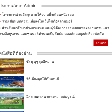
ประกาศจาก Admin
โครงการอ่านอัลกุรอานให้จบ หนึ่งเดือนหนึ่งรอบ
ร่วมเขียนบทความเพื่อลงในเว็บไซต์อิสลามมอร์
สำหรับนักศึกษาต่างประเทศ และผู้ที่ต้องการร่วมเผยแพร่ผลงานตามแนว
ทางอัลกุรอาน และซุนนะฮ์ท่านนะบีมุฮัมมัด ศอลลัลลอฮุอลัยฮิวะซัลลัม
อ่านต่อ
หนังสือที่ต้องอ่าน
ชัรฮุ อุซูลุลอีหม่าน
วิธีเลี้ยงลูกให้เป็นคนดี
อิสลามศาสนาแห่งความสมบูรณ์