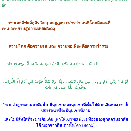
อีก
ท่านคอลีฟะห์อุมัร อิบนุ คอฏฏอบ กล่าวว่า คนที่โลภคือคนที่
ทะเยอทะยานสู่ความอัปยศอดสู
ความโลภ คือความจน และ ความพอเพียง คือความร่ำรวย
ท่านร่อซูล ศ็อลลัลลอฮุอะลัยฮิวะซัลลัม ยังกล่าวอีกว่า
لَوْ كانَ لِابْنِ آدَمَ وادِيانِ مِن مالٍ لابْتَغَى ثالِثًا، ولا يَمْلَأُ جَوْفَ ابْنِ آدَمَ إلَّا التُّرابُ،
ويَتُوبُ اللَّهُ علَى مَن تابَ.
“
หากว่าลูกหลานอาดัมนั้น มีหุบเขาสองหุบเขาที่เต็มไปด้วยเงินทอง เขาก็
ปรารถนาที่จะมีหุบเขาที่สาม
และไม่มีสิ่งใดที่จะมาเติมเต็ม
(
ทำให้เขาพอเพียง
)
ท้องของลูกหลานอาดัม
ได้ นอกจากดินเท่านั้น
(
ความตาย
)