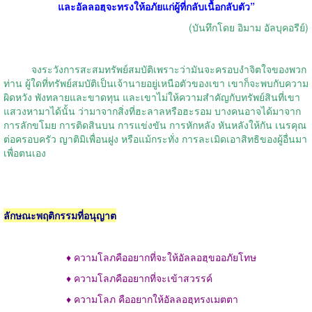
และอัลลอฮฺจะทรงให้อภัยแก่ผู้ที่กลับเนื้อกลับตัว
”
(
บันทึกโดย อิมาม อัลบุคอรีย์
)
จงระวังการสะสมทรัพย์สมบัติเพราะว่ามันจะครอบงำจิตใจของพวก
ท่าน ผู้ใดที่ทรัพย์สมบัติเป็นเจ้านายอยู่เหนือตัวของเขา เขาก็จะพบกับความ
ผิดหวัง พังทลายและขาดทุน และเขาไม่ให้ความสำคัญกับทรัพย์สินที่เขา
แสวงหามาได้นั้น ว่ามาจากสิ่งที่ฮะลาลหรือฮะรอม บางคนอาจได้มาจาก
การลักขโมย การติดสินบน การแข่งขัน การหักหลัง หันหลังให้กัน เนรคุณ
ต่อครอบครัว ญาติมิเพื่อนฝูง หรือแม้กระทั่ง การละเมิดเอาสิทธิของผู้อื่นมา
เพื่อตนเอง
ลักษณะพฤติกรรมที่อนุญาต
♦ ความโลภคืออยากที่จะให้อัลลอฮฺขออภัยโทษ
♦ ความโลภคืออยากที่จะเข้าสวรรค์
♦ ความโลภ คืออยากให้อัลลอฮฺทรงเมตตา