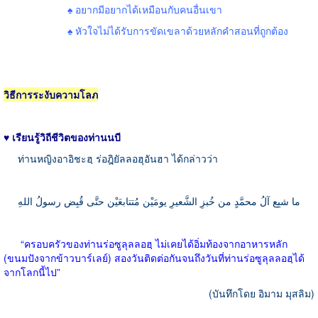
♠ อยากมีอยากได้เหมือนกับคนอื่นเขา
♠ หัวใจไม่ได้รับการขัดเขลาด้วยหลักคำสอนที่ถูกต้อง
วิธีการระงับความโลภ
♥ เรียนรู้วิถีชีวิตของท่านนบี
ท่านหญิงอาอิชะฮฺ ร่อฎิยัลลอฮุอันฮา ได้กล่าวว่า
ما شبِع آلُ محمَّدٍ من خُبزِ الشَّعيرِ يومَيْن مُتتابعَيْن حتَّى قُبِض رسولُ اللهِ
“
ครอบครัวของท่านร่อซูลุลลอฮฺ ไม่เคยได้อิ่มท้องจากอาหารหลัก
(
ขนมปังจากข้าวบาร์เลย์
)
สองวันติดต่อกันจนถึงวันที่ท่านร่อซูลุลลอฮฺได้
จากโลกนี้ไป
”
(
บันทึกโดย อิมาม มุสลิม
)