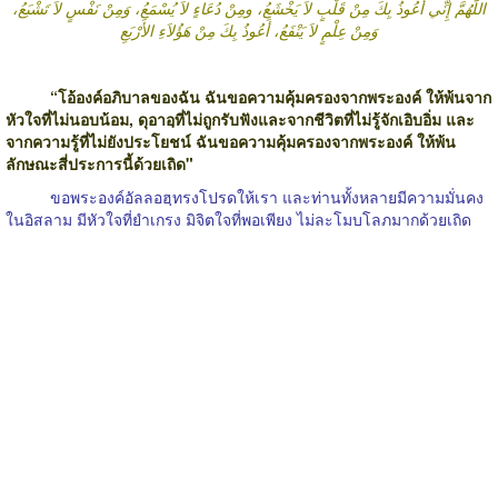
اللَّهُمَّ إِنِّي أَعُوذُ بِكَ مِنْ قَلْبٍ لاَ يَخْشَعُ، ومِنْ دُعَاءٍ لاَ يُسْمَعُ، وَمِنْ نَفْسٍ لاَ تَشْبَعُ،
وَمِنْ عِلْمٍ لاَ يَنْفَعُ، أَعُوذُ بِكَ مِنْ هَؤُلاَءِ الأَرْبَعِ
“
โอ้องค์อภิบาลของฉัน ฉันขอความคุ้มครองจากพระองค์ ให้พ้นจาก
หัวใจที่ไม่นอบน้อม
,
ดุอาอฺที่ไม่ถูกรับฟังและจากชีวิตที่ไม่รู้จักเอิบอิ่ม และ
จากความรู้ที่ไม่ยังประโยชน์ ฉันขอความคุ้มครองจากพระองค์ ให้พ้น
ลักษณะสี่ประการนี้ด้วยเถิด"
ขอพระองค์อัลลอฮฺทรงโปรดให้เรา และท่านทั้งหลายมีความมั่นคง
ในอิสลาม มีหัวใจที่ยำเกรง มิจิตใจที่พอเพียง ไม่ละโมบโลภมากด้วยเถิด