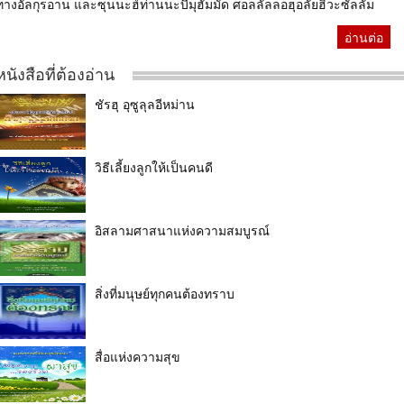
ทางอัลกุรอาน และซุนนะฮ์ท่านนะบีมุฮัมมัด ศอลลัลลอฮุอลัยฮิวะซัลลัม
อ่านต่อ
หนังสือที่ต้องอ่าน
ชัรฮุ อุซูลุลอีหม่าน
วิธีเลี้ยงลูกให้เป็นคนดี
อิสลามศาสนาแห่งความสมบูรณ์
สิ่งที่มนุษย์ทุกคนต้องทราบ
สื่อแห่งความสุข