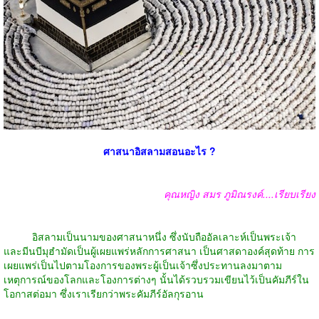
ศาสนาอิสลามสอนอะไร ?
คุณหญิง สมร ภูมิณรงค์....เรียบเรียง
อิสลามเป็นนามของศาสนาหนึ่ง ซึ่งนับถืออัลเลาะห์เป็นพระเจ้า
และมีนบีมุฮำมัดเป็นผู้เผยแพร่หลักการศาสนา เป็นศาสดาองค์สุดท้าย การ
เผยแพร่เป็นไปตามโองการของพระผู้เป็นเจ้าซึ่งประทานลงมาตาม
เหตุการณ์ของโลกและโองการต่างๆ นั้นได้รวบรวมเขียนไว้เป็นคัมภีร์ใน
โอกาสต่อมา ซึ่งเราเรียกว่าพระคัมภีร์อัลกุรอาน