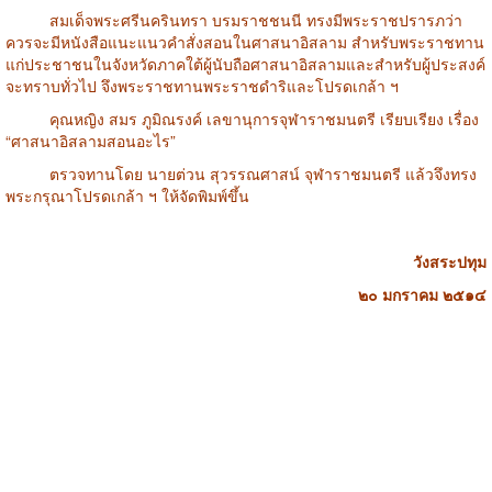
สมเด็จพระศรีนครินทรา บรมราชชนนี ทรงมีพระราชปรารภว่า
ควรจะมีหนังสือแนะแนวคำสั่งสอนในศาสนาอิสลาม สำหรับพระราชทาน
แก่ประชาชนในจังหวัดภาคใต้ผู้นับถือศาสนาอิสลามและสำหรับผู้ประสงค์
จะทราบทั่วไป จึงพระราชทานพระราชดำริและโปรดเกล้า ฯ
คุณหญิง สมร ภูมิณรงค์ เลขานุการจุฬาราชมนตรี เรียบเรียง เรื่อง
“ศาสนาอิสลามสอนอะไร”
ตรวจทานโดย นายต่วน สุวรรณศาสน์ จุฬาราชมนตรี แล้วจึงทรง
พระกรุณาโปรดเกล้า ฯ ให้จัดพิมพ์ขึ้น
วังสระปทุม
๒๐ มกราคม ๒๕๑๔