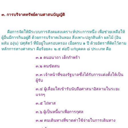
๓. การบริจาคทรัพย์ตามศาสนบัญญัติ
คือการจัดให้มีระบบการสังคมสงเคราะห์ประการหนึ่ง เพื่อช่วยเหลือให้
ผู้อื่นมีการกินอยู่ดี ด้วยการบริจาคเงินทอง สิ่งเพาะปลูกสินค้า ผลไม้ (อิน
ผลัม องุ่น) ปศุสัตว์ ที่มีอยู่ในครอบครอง เมื่อครบ ๑ ปี ด้วยอัตราที่คิดไว้ตาม
หลักการทางศาสนา คือร้อยละ ๒.๕ ต่อปี แก่บุคคล ๘ ประเภท คือ
๓.๑ คนอนาถา เด็กกำพร้า
๓.๒ คนขัดสน
๓.๓ เจ้าหน้าที่ของรัฐบาลซึ่งได้รับการแต่งตั้งให้เป็น
ผู้รับ
๓.๔ ผู้เลื่อมใสเข้ารับนับถือศาสนาอิสลามในระยะ
แรกๆ
๓.๕ ไถ่ทาส
๓.๖ ผู้เป็นหนี้มาเพื่อการกุศล
๓.๗ คนเดินทางที่ขาดค่าใช้จ่ายในการเดินทาง