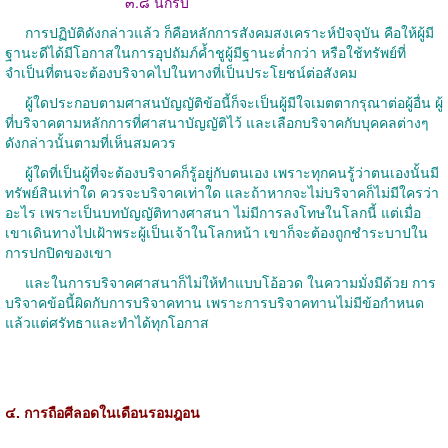
๓.๘ นักรบ
การปฏิบัติดังกล่าวแล้ว ก็คือหลักการสังคมสงเคราะห์ปัจจุบัน คือให้ผู้มี
ฐานะดีได้มีโอกาสในการอุปถัมภ์ค้ำชูผู้มีฐานะต่ำกว่า หรือใช้ทรัพย์ที่
จำเป็นที่ตนจะต้องบริจาคไปในทางที่เป็นประโยชน์ต่อสังคม
ผู้ใดประกอบตามศาสนบัญญัติข้อนี้ก็จะเป็นผู้มีใจเมตตากรุณาต่อผู้อื่น ผู้
ที่บริจาคตามหลักการที่ศาสนาบัญญัติไว้ และเลือกบริจาคกับบุคคลต่างๆ
ดังกล่าวนั้นตามที่เห็นสมควร
ผู้ใดที่เป็นผู้ที่จะต้องบริจาคก็รู้อยู่กับตนเอง เพราะทุกคนรู้ว่าตนเองนั้นมี
ทรัพย์สินเท่าใด ควรจะบริจาคเท่าใด และถ้าหากจะไม่บริจาคก็ไม่มีใครว่า
อะไร เพราะเป็นบทบัญญัติทางศาสนา ไม่มีการลงโทษในโลกนี้ แต่เมื่อ
เขาเดินทางไปเฝ้าพระผู้เป็นเจ้าในโลกหน้า เขาก็จะต้องถูกชำระบาปใน
การปกปิดของเขา
และในการบริจาคศาสนาก็ไม่ให้ทำแบบโอ้อวด ในความมั่งมีด้วย การ
บริจาคข้อนี้ผิดกับการบริจาคทาน เพราะการบริจาคทานไม่มีข้อกำหนด
แล้วแต่ศรัทธาและทำได้ทุกโอกาส
๔. การถือศีลอดในเดือนรอมฎอน