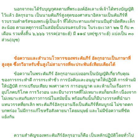
นอกจากจะได้รับบุญกุศลตามที่พระองค์อัลเลาะห์เจ้าได้ทรงบัญญัติ
ไว้แล้ว อัลกุรอาน เป็นนามคัมภีร์สูงสุดของศาสนาอิสลามเป็นคัมภีร์ที่
รวบรวมคำตรัสของพระผู้เป็นเจ้า ที่ได้ประทานแก่ท่านนบีมุฮำมัดทีละเล็ก
ละน้อย ตามเหตุการณ์ในสมัยนั้นนจนครบถ้วน ในระยะเวลา ๒๒ ปี กับ ๓
เดือน รวมทั้งสิ้น ๖,๖๖๖ วรรค(อายะฮ์) มี ๑๑๔ บท(ซูเราะฮ์) แบ่งเป็น ๓๐
ส่วน(ญุซ)
ข้อความและสำนวนโวหารของพระคัมภีร์ อัลกุรอานเป็นภาษาที่
สูงสุด ซึ่งกวีอาหรับชั้นสูงไม่สามารถที่จะประพันธ์เทียบเคียงได้
ข้อความในพระคัมภีร์ อัลกุรอานแบ่งออกเป็นบัญญัติเกี่ยวกับคุณ
ของการกระทำดี การกระทำชั่ว การบังคับและอนุญาตให้ปฏิบัติ การห้ามมิ
ให้ปฏิบัติ การเปรียบเทียบ พงศาวดาร การอนุญาต และห้ามในเรื่องการ
อุปโภคบริโภค การวิงวอน และมีบางวรรคที่ไม่เหมาะสมก็ยกเลิก เนื่องจาก
ไม่เหมาะสมกับสภาวการณ์ในสมัยนั้น พร้อมกันนั้นก็มีบางวรรคที่นำมา
แทนวรรคที่ยกเลิก พระคัมภีร์อัลกุรอานจึงเป็นคัมภีร์ที่สมบูรณ์ ไม่ขาดตก
บกพร่อง ไม่มีการแก้ไขหรือสังคายนาโดยมนุษย์ และไม่มีข้อความที่ขัด
แย้งกัน
ความสำคัญของพระคัมภีร์อัลกุรอานก็คือ เป็นหลักปฏิบัติโดยทั่วไป