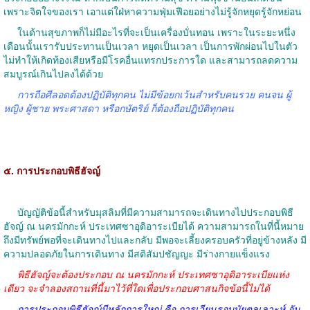
เพราะจิตใจของเรา เอาแต่ใฝ่หาความฟุ่มเฟือยอย่างไม่รู้จักหยุดรู้จักหย่อน
ในด้านสุขภาพก็ไม่มีอะไรที่จะเป็นเครื่องบั่นทอน เพราะในระยะหนึ่ง
เดือนนั้นเรารับประทานเป็นเวลา หยุดเป็นเวลา เป็นการพักผ่อนไปในตัว
ไม่ทำให้เกิดท้องเสียหรือมีโรคอื่นแทรกประการใด และสามารถลดความ
สมบูรณ์เกินไปลงได้ด้วย
การถือศีลอดต้องปฏิบัติทุกคน ไม่มีข้อยกเว้นสำหรับคนรวย คนจน ผู้
หญิง ผู้ชาย พระศาสดา หรือกษัตริย์ ก็ต้องถือปฏิบัติทุกคน
๕. การประกอบพิธีฮัจญ์
บัญญัติข้อนี้สำหรับมุสลิมที่มีความสามารถจะเดินทางไปประกอบพิธี
ฮัจญ์ ณ นครมักกะห์ ประเทศซาอุดิอาระเบียได้ ความสามารถในที่นี้หมาย
ถึงมีทรัพย์พอที่จะเดินทางไปและกลับ มีพอจะเลี้ยงครอบครัวที่อยู่ข้างหลัง มี
ความปลอดภัยในการเดินทาง มีสติสัมปชัญญะ มีร่างกายแข็งแรง
พิธีฮัจญ์จะต้องประกอบ ณ นครมักกะห์ ประเทศซาอุดิอาระเบียแห่ง
เดียว จะจำลองสถานที่นี้มาไว้ที่ใดเพื่อประกอบศาสนกิจข้อนี้ไม่ได้
การประกอบพิธีฮัจญ์มีหลักการใหญ่ คือ การเวียนรอบบัยตุลเลาะห์ อัน