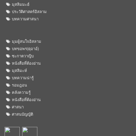
มุสลิมมะฮ์
ประวัติศาสตร์อิสลาม
บทความศาสนา
มุมผู้สนใจอิสลาม
บทขอพร(ดุอาอ์)
ซะกาตวาญิบ
หนังสือที่ต้องอ่าน
มุสลิมะห์
บทความน่ารู้
รอมฎอน
คลังความรู้
หนังสือที่ต้องอ่าน
ศาสนา
ศาสนบัญญัติ