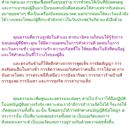
ทำลายตนเอง การฟุ่มเฟือยหรือสุรุ่ยสุร่าย การทำตนให้เป็นที่อัปยศอดสู
และการเอาของผู้อื่นมาเป็นของตนนั่นคือสอนคนให้ห่างเหจากกิเลสและ
อบายมุขต่างๆ ซึ่งเป็นเครื่องบั่นทอนอนาคต นอกจากสอนให้ละเว้นแล้วยัง
ได้วางบทลงโทษแก่ผู้ที่กระทำดังกล่าวในวันปรภพ(วันกิยามะฮ์)อีกด้วย
คุณธรรมที่ควรปลูกฝังในตัวเอง ศาสนาอิสลามก็สอนให้รู้จักการ
ขอบคุณผู้ที่มีพระคุณ ให้มีความอดทนในการทำความดี อดทนในการ
ละเว้นความชั่ว ปลูกความรัก ความบริสุทธิ์ใจ ให้พอเพียงในสิ่งที่ตนมีอยู่
และให้ทำตนเป็นที่ไว้วางใจของผู้อื่น
และตรงกันข้ามก็ให้หลีกห่างจากการพูดเท็จ การผิดสัญญา การ
สงสัยคนอื่นในทางชั่ว การคิดว่าตนเองวิเศษกว่าคนอื่น การโอ้อวด การ
บันดาลโทสะ การตระหนี่ถี่เหนียว การอิจฉาริษยา การกล่าวร้ายป้ายสี
การยุแหย่ การนินทา และการทุจริต การสาบานเท็จ
คุณธรรมจะเพิ่มพูนและอธรรมจะค่อยๆ หายไป ถ้าเราได้ถือปฏิบัติ
ในบทบัญญัติอย่างจริงจัง เพราะคนเราถ้ามีการสำรวมจิตใจได้ ก็จะก่อให้
เกิดคุณธรรมทั้งสิ้น ฉะนั้น จึงพอสรุปได้ว่าหลักศาสนบัญญัติข้อใหญ่ๆ ๕
ประการนั้น เป็นที่มาแห่งคุณธรรมทั้งหลาย เป็นบ่อเกิดแห่งการ
สังคมสงเคราะห์ เป็นบ่อเกิดแห่งการอยู่ร่วมกันด้วยความสุขทั้งสิ้น