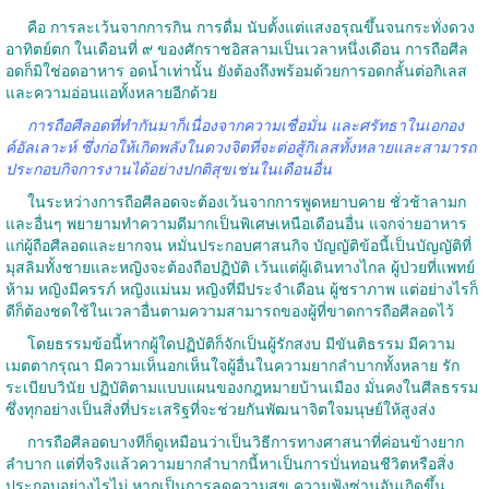
คือ การละเว้นจากการกิน การดื่ม นับตั้งแต่แสงอรุณขึ้นจนกระทั่งดวง
อาทิตย์ตก ในเดือนที่ ๙ ของศักราชอิสลามเป็นเวลาหนึ่งเดือน การถือศีล
อดก็มิใช่อดอาหาร อดน้ำเท่านั้น ยังต้องถึงพร้อมด้วยการอดกลั้นต่อกิเลส
และความอ่อนแอทั้งหลายอีกด้วย
การถือศีลอดที่ทำกันมาก็เนื่องจากความเชื่อมั่น และศรัทธาในเอกอง
ค์อัลเลาะห์ ซึ่งก่อให้เกิดพลังในดวงจิตที่จะต่อสู้กิเลสทั้งหลายและสามารถ
ประกอบกิจการงานได้อย่างปกติสุขเช่นในเดือนอื่น
ในระหว่างการถือศีลอดจะต้องเว้นจากการพูดหยาบคาย ชั่วช้าลามก
และอื่นๆ พยายามทำความดีมากเป็นพิเศษเหนือเดือนอื่น แจกจ่ายอาหาร
แก่ผู้ถือศีลอดและยากจน หมั่นประกอบศาสนกิจ บัญญัติข้อนี้เป็นบัญญัติที่
มุสลิมทั้งชายและหญิงจะต้องถือปฏิบัติ เว้นแต่ผู้เดินทางไกล ผู้ป่วยที่แพทย์
ห้าม หญิงมีครรภ์ หญิงแม่นม หญิงที่มีประจำเดือน ผู้ชราภาพ แต่อย่างไรก็
ดีก็ต้องชดใช้ในเวลาอื่นตามความสามารถของผู้ที่ขาดการถือศีลอดไว้
โดยธรรมข้อนี้หากผู้ใดปฏิบัติก็จักเป็นผู้รักสงบ มีขันติธรรม มีความ
เมตตากรุณา มีความเห็นอกเห็นใจผู้อื่นในความยากลำบากทั้งหลาย รัก
ระเบียบวินัย ปฏิบัติตามแบบแผนของกฎหมายบ้านเมือง มั่นคงในศีลธรรม
ซึ่งทุกอย่างเป็นสิ่งที่ประเสริฐที่จะช่วยกันพัฒนาจิตใจมนุษย์ให้สูงส่ง
การถือศีลอดบางทีก็ดูเหมือนว่าเป็นวิธีการทางศาสนาที่ค่อนข้างยาก
ลำบาก แต่ที่จริงแล้วความยากลำบากนี้หาเป็นการบั่นทอนชีวิตหรือสิ่ง
ประกอบอย่างไรไม่ หากเป็นการลดความสุข ความฟุ้งซ่านอันเกิดขึ้น