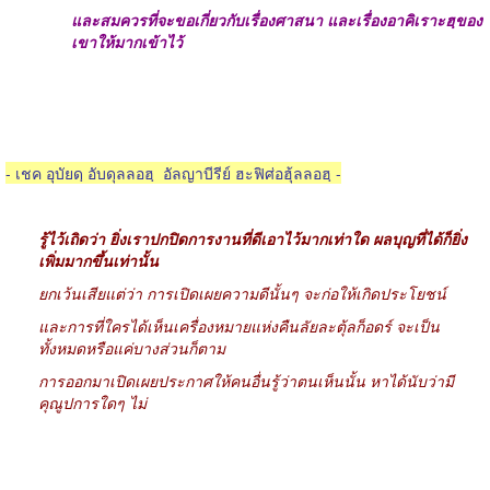
และสมควรที่จะขอเกี่ยวกับเรื่องศาสนา และเรื่องอาคิเราะฮฺของ
เขาให้มากเข้าไว้
- เชค อุบัยดฺ อับดุลลอฮฺ
อัลญาบีรีย์ ฮะฟิศ่อฮุ้ลลอฮฺ -
รู้ไว้เถิดว่า ยิ่งเราปกปิดการงานที่ดีเอาไว้มากเท่าใด ผลบุญที่ได้ก็ยิ่ง
เพิ่มมากขึ้นเท่านั้น
ยกเว้นเสียแต่ว่า การเปิดเผยความดีนั้นๆ จะก่อให้เกิดประโยชน์
และการที่ใครได้เห็นเครื่องหมายแห่งคืนลัยละตุ้ลก็อดร์ จะเป็น
ทั้งหมดหรือแค่บางส่วนก็ตาม
การออกมาเปิดเผยประกาศให้คนอื่นรู้ว่าตนเห็นนั้น หาได้นับว่ามี
คุณูปการใดๆ ไม่