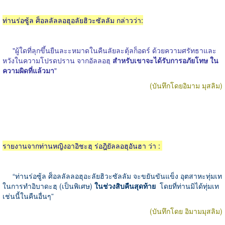
ท่านร่อซู้ล ศ็อลลัลลอฮุอลัยฮิวะซัลลัม กล่าวว่า:
"ผู้ใดที่ลุกขึ้นยืนละะหมาดในคืนลัยละตุ้ลก็อดร์ ด้วยความศรัทธาและ
หวังในความโปรดปราน จากอัลลอฮฺ
สำหรับเขาจะได้รับการอภัยโทษ ใน
ความผิดที่แล้วมา
"
(บันทึกโดยอิมาม มุสลิม)
รายงานจากท่านหญิงอาอิชะฮฺ ร่อฎิยัลลอฮุอันฮา ว่า :
“ท่านร่อซู้ล ศ็อลลัลลอฮุอะลัยฮิวะซัลลัม จะขยันขันแข็ง อุตสาหะทุ่มเท
ในการทำอิบาดะฮฺ (เป็นพิเศษ)
ในช่วงสิบคืนสุดท้าย
โดยที่ท่านมิได้ทุ่มเท
เช่นนี้ในคืนอื่นๆ”
(บันทึกโดย อิมามมุสลิม)