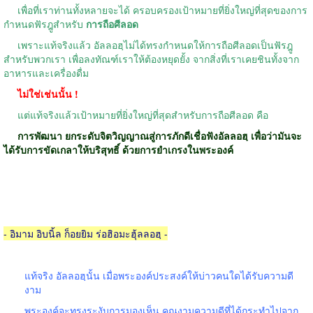
เพื่อที่เราท่านทั้งหลายจะได้ ครอบครองเป้าหมายที่ยิ่งใหญ่ที่สุดของการ
กำหนดฟัรฎูสำหรับ
การถือศีลอด
เพราะแท้จริงแล้ว อัลลอฮฺไม่ได้ทรงกำหนดให้การถือศีลอดเป็นฟัรฎู
สำหรับพวกเรา เพื่อลงทัณฑ์เราให้ต้องหยุดยั้ง จากสิ่งที่เราเคยชินทั้งจาก
อาหารและเครื่องดื่ม
ไม่ใช่เช่นนั้น !
แต่แท้จริงแล้วเป้าหมายที่ยิ่งใหญ่ที่สุดสำหรับการถือศีลอด คือ
การพัฒนา ยกระดับจิตวิญญาณสู่การภักดีเชื่อฟังอัลลอฮฺ เพื่อว่ามันจะ
ได้รับการขัดเกลาให้บริสุทธิ์ ด้วยการยำเกรงในพระองค์
- อิมาม อิบนิ้ล ก็อยยิม ร่อฮิอมะฮุ้ลลอฮฺ -
แท้จริง อัลลอฮฺนั้น เมื่อพระองค์ประสงค์ให้บ่าวคนใดได้รับความดี
งาม
พระองค์จะทรงระงับการมองเห็น คุณงามความดีที่ได้กระทำไปจาก