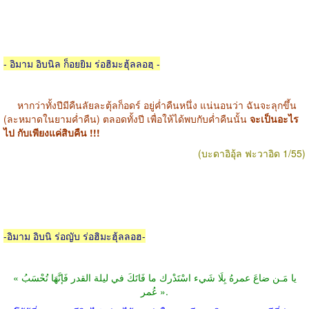
- อิมาม อิบนิล ก็อยยิม ร่อฮิมะฮุ้ลลอฮฺ -
หากว่าทั้งปีมีคืนลัยละตุ้ลก็อดร์ อยู่ค่ำคืนหนึ่ง แน่นอนว่า ฉันจะลุกขึ้น
(ละหมาดในยามค่ำคืน) ตลอดทั้งปี เพื่อให้ได้พบกับค่ำคืนนั้น
จะเป็นอะไร
ไป กับเพียงแค่สิบคืน !!!
(บะดาอิอุ้ล ฟะวาอิด 1/55)
-อิมาม อิบนิ ร่อญับ ร่อฮิมะฮุ้ลลอฮ-
« يا مَـن ضاعَ عمرهُ بِلَا شَيء اسْتَدْرك ما فَاتَكَ في ليلة القدر فَإنَّهَا تُحْسَبُ
عُمر ».