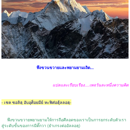
พึงขวนขวายและพยามยามเถิด...
แปลและเรียบเรียง....เพจวันละหนึ่งความคิด
- เชค ซอลิฮฺ อับอุศ็อยมีย์ หะฟิศ่อฮุ้ลลอฮฺ-
พึงขวนขวายพยามยามให้การถือศีลอดของเราเป็นการยกระดับตัวเรา
สู่ระดับขั้นของการมีตั๊กวา (ยำเกรงต่ออัลลอฮฺ)