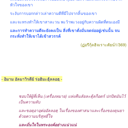
หัวใจของเขา
ระงับการบอกกล่าวเล่าความดีที่มีไปจากลิ้นของเขา
และจะทรงทำให้เขาสาละวน พะว้าพะวงอยู่กับความผิดที่ตนเองมี
และการทำความดีจะยังคงเป็น สิ่งที่เขาตั่งมั่นจดจ่ออยู่เช่นนั้น จน
กระทั่งทำให้เขาได้เข้าสวรรค์
(ฏ่อรีกุ้ลฮิจเราะตัยน์1/369)
- อิมาม อัลมาวิรดีย์ ร่อฮิมะฮุ้ลลอฮฺ -
ชอบให้ผู้ที่เห็น (เครื่องหมาย) แห่งคืนลัยละตุ้ลก็อดร์ ปกปิดมันไว้
เป็นความลับ
และขอดุอาอฺต่ออัลลอฮฺ ในเรื่องของศาสนาและเรื่องของดุนยา
ด้วยความบริสุทธิ์ใจ
และมั่นใจในพระองค์อย่างแน่วแน่