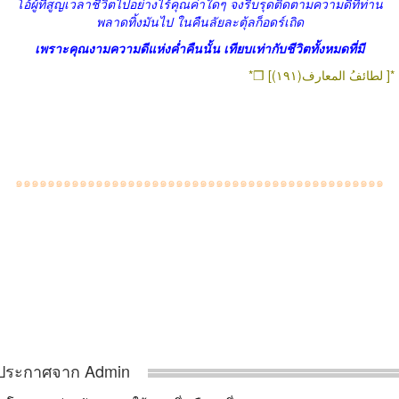
โอ้ผู้ที่สูญเวลาชีวิตไปอย่างไร้คุณค่าใดๆ จงรีบรุดติดตามความดีที่ท่าน
พลาดทิ้งมันไป ในคืนลัยละตุ้ลก็อดร์เถิด
เพราะคุณงามความดีแห่งค่ำคืนนั้น เทียบเท่ากับชีวิตทั้งหมดที่มี
*❒ [لطائفُ المعارف(١٩١) ]*
๑๑๑๑๑๑๑๑๑๑๑๑๑๑๑๑๑๑๑๑๑๑๑๑๑๑๑๑๑๑๑๑๑๑๑๑๑๑๑๑๑๑๑๑๑๑
ประกาศจาก Admin