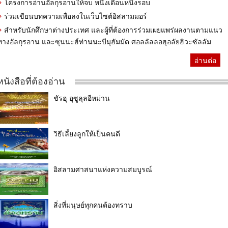
โครงการอ่านอัลกุรอานให้จบ หนึ่งเดือนหนึ่งรอบ
ร่วมเขียนบทความเพื่อลงในเว็บไซต์อิสลามมอร์
สำหรับนักศึกษาต่างประเทศ และผู้ที่ต้องการร่วมเผยแพร่ผลงานตามแนว
ทางอัลกุรอาน และซุนนะฮ์ท่านนะบีมุฮัมมัด ศอลลัลลอฮุอลัยฮิวะซัลลัม
อ่านต่อ
หนังสือที่ต้องอ่าน
ชัรฮุ อุซูลุลอีหม่าน
วิธีเลี้ยงลูกให้เป็นคนดี
อิสลามศาสนาแห่งความสมบูรณ์
สิ่งที่มนุษย์ทุกคนต้องทราบ