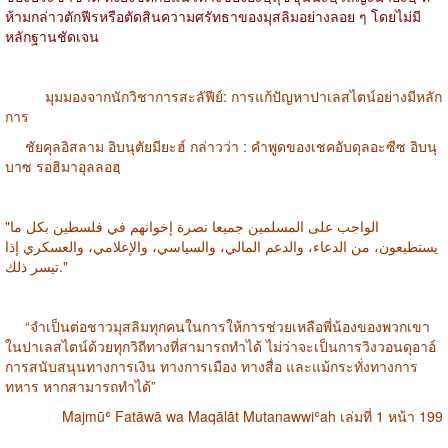
ห้ามกล่าวตักฟีรหรือตัดสินความศรัทธาของมุสลิมอย่างลอย ๆ โดยไม่มี
หลักฐานชัดเจน
มุมมองจากนักวิชาการสะลัฟีย์: การแก้ปัญหาปาเลสไตน์อย่างมีหลัก
การ
ชัยคุลอิสลาม อิบนุตัยมียะฮ์ กล่าวว่า : คำพูดของเชคอับดุลอะซีซ อิบนุ
บาซ รอฮิมาอุลลอฮฺ
"الواجب على المسلمين جميعا نصرة إخوانهم في فلسطين بكل ما
يستطيعون، من الدعاء، والدعم المالي، والسياسي، والإعلامي، والعسكري إذا
تيسر ذلك."
“จำเป็นต่อชาวมุสลิมทุกคนในการให้การช่วยเหลือพี่น้องของพวกเขา
ในปาเลสไตน์ด้วยทุกวิถีทางที่สามารถทำได้ ไม่ว่าจะเป็นการวิงวอนดุอาอ์
การสนับสนุนทางการเงิน ทางการเมือง ทางสื่อ และแม้กระทั่งทางการ
ทหาร หากสามารถทำได้”
Majmūʿ Fatāwā wa Maqālāt Mutanawwiʿah เล่มที่ 1 หน้า 199