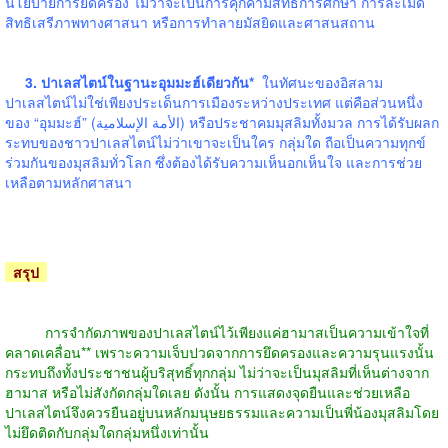
นโยบายการยึดครอง ไม่ว่าจะเป็นการคุกคามสิทธิการศึกษา การละเมิด
สิทธิเสรีภาพทางศาสนา หรือการทำลายมัสยิดและศาสนสถาน
3. ปาเลสไตน์ในฐานะอุมมะฮ์เดียวกัน*
ในทัศนะของอิสลาม
ปาเลสไตน์ไม่ใช่เพียงประเด็นการเมืองระหว่างประเทศ แต่คือส่วนหนึ่ง
ของ “อุมมะฮ์” (الأمة الإسلامية) หรือประชาคมมุสลิมทั้งมวล การได้รับผลก
ระทบของชาวปาเลสไตน์ไม่ว่าเขาจะเป็นใคร กลุ่มใด ถือเป็นความทุกข์
ร่วมกันของมุสลิมทั่วโลก ซึ่งต้องได้รับความเห็นอกเห็นใจ และการช่วย
เหลือตามหลักศาสนา
สรุป
การจำกัดภาพของปาเลสไตน์ไว้เพียงแค่ฮามาสเป็นความเข้าใจที่
คลาดเคลื่อน** เพราะความเจ็บปวดจากการยึดครองและความรุนแรงนั้น
กระทบถึงทั้งประชาชนผู้บริสุทธิ์ทุกกลุ่ม ไม่ว่าจะเป็นมุสลิมที่เห็นต่างจาก
ฮามาส หรือไม่สังกัดกลุ่มใดเลย ดังนั้น การแสดงจุดยืนและช่วยเหลือ
ปาเลสไตน์จึงควรยืนอยู่บนหลักมนุษยธรรมและความเป็นพี่น้องมุสลิมโดย
ไม่ยึดติดกับกลุ่มใดกลุ่มหนึ่งเท่านั้น