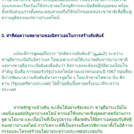
รุนแรงและเรียกร้องให้ประชาคมโลกยุติการละเมิดสิทธิมนุษยชน พร้อม
ทั้งสนับสนุนการตั้งคณะสอบสวนหรือใช้กลไกของสหประชาชาติเพื่อฟื้นฟู
ความยุติธรรมแก่ชาวปาเลสไตน์
3. ท่าทีต่อความพยายามของอิสราเอลในการสร้างสัมพันธ์
แม้จะมีการพูดคุยถึงการ “ปกติความสัมพันธ์" (التطبيع) ระหว่าง
ซาอุดีอาระเบียกับอิสราเอล โดยเฉพาะภายใต้แรง กดดันจากนานาชาติ
แต่ทางซาอุดีอาระเบียยังคงยืนยันว่า อิสราเอลจะต้องปฏิบัติตามเงื่อนไข
สำคัญ นั่นคือ การยอมรับรัฐปาเลสไตน์ตามแนวพรมแดนปี 1967 ก่อนที่จะ
มีการพัฒนาความสัมพันธ์ทางการทูตใด ๆ โดยเจ้าชายไฟซาล บิน ฟัร
ฮาน (รัฐมนตรีต่างประเทศ) ได้ย้ำจุดยืนนี้หลายครั้งบนเวทีระหว่าง
ประเทศ
จากหลักฐานข้างต้น จะเห็นได้อย่างชัดเจนว่า ซาอุดีอาระเบียไม่
เคยนิ่งเฉยต่อปัญหาปาเลสไตน์ หากแต่ใช้บทบาทเชิงยุทธศาสตร์ผ่านการ
ทูต นโยบาย และเงื่อนไขที่เป็นรูปธรรม เพื่อกดดันให้อิสราเอลยอมรับสิทธิ
ของชาวปาเลสไตน์ การวิเคราะห์ที่เป็นธรรมจึงควรพิจารณาทั้งในมิติวาท
กรรมและโครงสร้างนโยบายระหว่างประเทศประกอบกัน