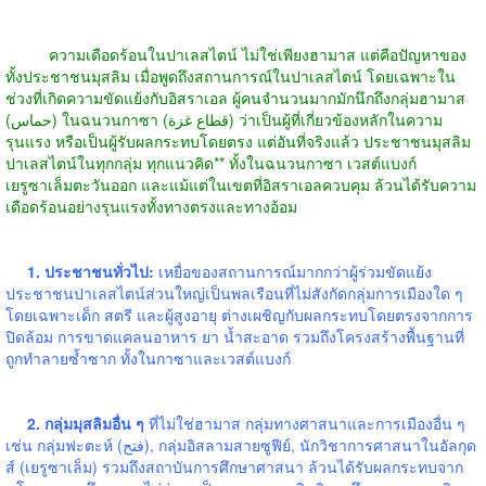
ความเดือดร้อนในปาเลสไตน์ ไม่ใช่เพียงฮามาส แต่คือปัญหาของ
ทั้งประชาชนมุสลิม เมื่อพูดถึงสถานการณ์ในปาเลสไตน์ โดยเฉพาะใน
ช่วงที่เกิดความขัดแย้งกับอิสราเอล ผู้คนจำนวนมากมักนึกถึงกลุ่มฮามาส
(حماس) ในฉนวนกาซา (قطاع غزة) ว่าเป็นผู้ที่เกี่ยวข้องหลักในความ
รุนแรง หรือเป็นผู้รับผลกระทบโดยตรง แต่อันที่จริงแล้ว ประชาชนมุสลิม
ปาเลสไตน์ในทุกกลุ่ม ทุกแนวคิด** ทั้งในฉนวนกาซา เวสต์แบงก์
เยรูซาเล็มตะวันออก และแม้แต่ในเขตที่อิสราเอลควบคุม ล้วนได้รับความ
เดือดร้อนอย่างรุนแรงทั้งทางตรงและทางอ้อม
1. ประชาชนทั่วไป:
เหยื่อของสถานการณ์มากกว่าผู้ร่วมขัดแย้ง
ประชาชนปาเลสไตน์ส่วนใหญ่เป็นพลเรือนที่ไม่สังกัดกลุ่มการเมืองใด ๆ
โดยเฉพาะเด็ก สตรี และผู้สูงอายุ ต่างเผชิญกับผลกระทบโดยตรงจากการ
ปิดล้อม การขาดแคลนอาหาร ยา น้ำสะอาด รวมถึงโครงสร้างพื้นฐานที่
ถูกทำลายซ้ำซาก ทั้งในกาซาและเวสต์แบงก์
2. กลุ่มมุสลิมอื่น ๆ
ที่ไม่ใช่ฮามาส กลุ่มทางศาสนาและการเมืองอื่น ๆ
เช่น กลุ่มฟะตะห์ (فتح), กลุ่มอิสลามสายซูฟีย์, นักวิชาการศาสนาในอัลกุด
ส์ (เยรูซาเล็ม) รวมถึงสถาบันการศึกษาศาสนา ล้วนได้รับผลกระทบจาก