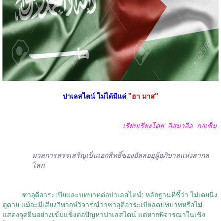
ปาเลสไตน์ ไม่ได้มีแค่
"ฮา มาส"
เรียบเรียงโดย
อิสมาอีล
กอเซ็ม
มวลการสรรเสริญเป็นเอกสิทธิ์ของอัลลอฮฺผู้อภิบาลแห่งสากล
โลก
ซาอุดีอาระเบียและบทบาทต่อปาเลสไตน์: หลักฐานที่ชี้ว่า ไม่เคยนิ่ง
ดูดาย แม้จะมีเสียงวิพากษ์วิจารณ์ว่าซาอุดีอาระเบียลดบทบาทหรือไม่
แสดงจุดยืนอย่างเข้มแข็งต่อปัญหาปาเลสไตน์ แต่หากพิจารณาในเชิง