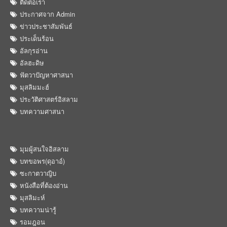
ติดต่อเรา
ประกาศจาก Admin
ข่าวประชาสัมพันธ์
ประเด็นร้อน
อัลกุรอ่าน
อัลฮะดิษ
ฟัตวาปัญหาศาสนา
มุสลิมมะฮ์
ประวัติศาสตร์อิสลาม
บทความศาสนา
มุมผู้สนใจอิสลาม
บทขอพร(ดุอาอ์)
ซะกาตวาญิบ
หนังสือที่ต้องอ่าน
มุสลิมะห์
บทความน่ารู้
รอมฎอน