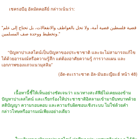
เชครอบีอฺ อัลมัดคอลีย์ กล่าวเน้นว่า:
"قضية فلسطين قضية أمة، ولا تحل بالعواطف والانفعالات، بل تحتاج إلى علم
وتخطيط ووحدة صف المسلمين."
“ปัญหาปาเลสไตน์เป็นปัญหาของประชาชาติ และจะไม่สามารถแก้ไข
ได้ด้วยอารมณ์หรือความรู้สึก แต่ต้องอาศัยความรู้ การวางแผน และ
เอกภาพของแถวแนวมุสลิม”
(อัด-ดะเราะซาต อัล-มันฮะญียะฮ์ หน้า 48)
เนื้อหานี้ชี้ให้เห็นอย่างชัดเจนว่า แนวทางสะลัฟีย์ไม่เคยมองข้าม
ปัญหาปาเลสไตน์ และเรียกร้องให้ประชาชาติอิสลามเข้ามามีบทบาทด้วย
สติปัญญา ความรอบคอบ และความรับผิดชอบเชิงระบบ ไม่ใช่ด้วยคำ
กล่าวโทษหรืออารมณ์เพียงอย่างเดียว
ในบริบทของปัญหาปาเลสไตน์ ท่าทีของประเทศมุสลิมต่าง ๆ ได้รับ