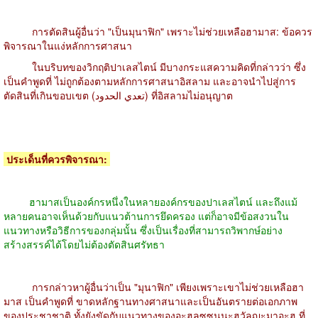
การตัดสินผู้อื่นว่า "เป็นมุนาฟิก" เพราะไม่ช่วยเหลือฮามาส: ข้อควร
พิจารณาในแง่หลักการศาสนา
ในบริบทของวิกฤติปาเลสไตน์ มีบางกระแสความคิดที่กล่าวว่า ซึ่ง
เป็นคำพูดที่ ไม่ถูกต้องตามหลักการศาสนาอิสลาม และอาจนำไปสู่การ
ตัดสินที่เกินขอบเขต (تعدي الحدود) ที่อิสลามไม่อนุญาต
ประเด็นที่ควรพิจารณา:
ฮามาสเป็นองค์กรหนึ่งในหลายองค์กรของปาเลสไตน์ และถึงแม้
หลายคนอาจเห็นด้วยกับแนวต้านการยึดครอง แต่ก็อาจมีข้อสงวนใน
แนวทางหรือวิธีการของกลุ่มนั้น ซึ่งเป็นเรื่องที่สามารถวิพากษ์อย่าง
สร้างสรรค์ได้โดยไม่ต้องตัดสินศรัทธา
การกล่าวหาผู้อื่นว่าเป็น "มุนาฟิก" เพียงเพราะเขาไม่ช่วยเหลือฮา
มาส เป็นคำพูดที่ ขาดหลักฐานทางศาสนาและเป็นอันตรายต่อเอกภาพ
ของประชาชาติ ทั้งยังขัดกับแนวทางของอะฮฺลุซซุนนะฮฺวัลญะมาอะฮฺ ที่