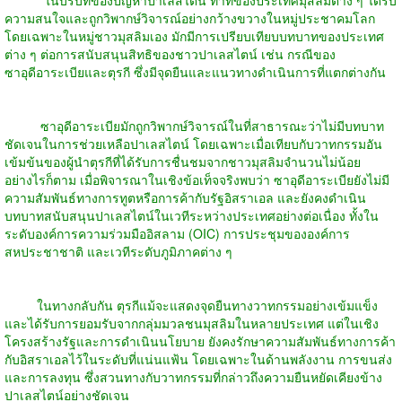
ความสนใจและถูกวิพากษ์วิจารณ์อย่างกว้างขวางในหมู่ประชาคมโลก
โดยเฉพาะในหมู่ชาวมุสลิมเอง มักมีการเปรียบเทียบบทบาทของประเทศ
ต่าง ๆ ต่อการสนับสนุนสิทธิของชาวปาเลสไตน์ เช่น กรณีของ
ซาอุดีอาระเบียและตุรกี ซึ่งมีจุดยืนและแนวทางดำเนินการที่แตกต่างกัน
ซาอุดีอาระเบียมักถูกวิพากษ์วิจารณ์ในที่สาธารณะว่าไม่มีบทบาท
ชัดเจนในการช่วยเหลือปาเลสไตน์ โดยเฉพาะเมื่อเทียบกับวาทกรรมอัน
เข้มข้นของผู้นำตุรกีที่ได้รับการชื่นชมจากชาวมุสลิมจำนวนไม่น้อย
อย่างไรก็ตาม เมื่อพิจารณาในเชิงข้อเท็จจริงพบว่า ซาอุดีอาระเบียยังไม่มี
ความสัมพันธ์ทางการทูตหรือการค้ากับรัฐอิสราเอล และยังคงดำเนิน
บทบาทสนับสนุนปาเลสไตน์ในเวทีระหว่างประเทศอย่างต่อเนื่อง ทั้งใน
ระดับองค์การความร่วมมืออิสลาม (OIC) การประชุมขององค์การ
สหประชาชาติ และเวทีระดับภูมิภาคต่าง ๆ
ในทางกลับกัน ตุรกีแม้จะแสดงจุดยืนทางวาทกรรมอย่างเข้มแข็ง
และได้รับการยอมรับจากกลุ่มมวลชนมุสลิมในหลายประเทศ แต่ในเชิง
โครงสร้างรัฐและการดำเนินนโยบาย ยังคงรักษาความสัมพันธ์ทางการค้า
กับอิสราเอลไว้ในระดับที่แน่นแฟ้น โดยเฉพาะในด้านพลังงาน การขนส่ง
และการลงทุน ซึ่งสวนทางกับวาทกรรมที่กล่าวถึงความยืนหยัดเคียงข้าง
ปาเลสไตน์อย่างชัดเจน