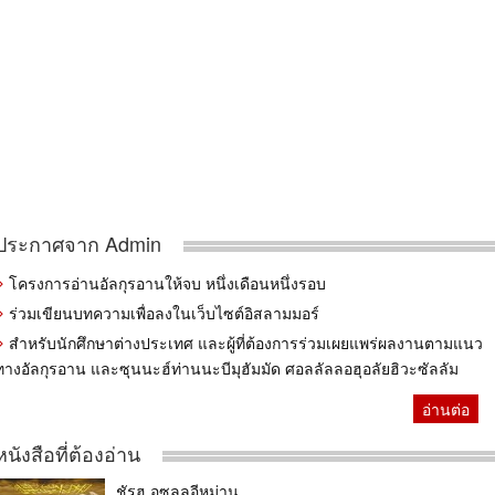
ประกาศจาก Admin
โครงการอ่านอัลกุรอานให้จบ หนึ่งเดือนหนึ่งรอบ
ร่วมเขียนบทความเพื่อลงในเว็บไซต์อิสลามมอร์
สำหรับนักศึกษาต่างประเทศ และผู้ที่ต้องการร่วมเผยแพร่ผลงานตามแนว
ทางอัลกุรอาน และซุนนะฮ์ท่านนะบีมุฮัมมัด ศอลลัลลอฮุอลัยฮิวะซัลลัม
อ่านต่อ
หนังสือที่ต้องอ่าน
ชัรฮุ อุซูลุลอีหม่าน