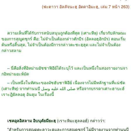
(ฟะตาวา อัลลัจนะฮฺ อัดดาอิมะฮฺ, เล่ม 7 หน้า 263)
ความเห็นที่ได้รับการสนับสนุนถูกต้องที่สุด (เศาะหีหฺ) เกี่ยวกับลักษณะ
ของการสุญูดชุกร์ คือ: ไม่จำเป็นต้องกล่าวตักบีร (อัลลอฮุอักบัร) ตอนเริ่ม
ต้นหรือสิ้นสุด, ไม่จำเป็นต้องมีการกล่าวตะชะฮฺฮุด และไม่จำเป็นต้อง
กล่าวสลาม
– นี่คือสิ่งที่อิหม่ามอัชชาฟิอีย์ได้ระบุไว้ และเป็นหนึ่งในสองรายงานจา
กอิหม่ามอะห์มัด
– เป็นหนึ่งในทัศนะของมัซฮับชาฟิอีย์ เนื่องจากไม่มีหลักฐานที่แน่ชัด
(เศาะหีหฺ) จากท่านนบี صلى الله عليه وسل หรือจากบรรดาเศาะฮาบะฮ์
เราะฎิยัลลอฮุ อันฮุม ในเรื่องนี้
เชคอุลอิสลาม อิบนุตัยมียะฮฺ
(เราะหิมะฮุลลอฮ์) กล่าวว่า:
"สำหรับการสุญูดตะลาวะฮฺและการสุญูดชุกร์ ไม่มีรายงานจากท่านนบี