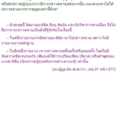
หรือนักปราชญ์รุ่นแรกว่ามีการกล่าวสลามหลังจากนั้น และพวกเขาไม่ได้
กล่าวสลามจากการสุญูดเหล่านี้ด้วย"
– ด้วยเหตุนี้ อิหม่ามอะห์มัด อิบนุ หัมบัล และนักวิชาการท่านอื่นๆ จึงไม่
ถือว่าการกล่าวสลามเป็นสิ่งที่รู้จักกันในเรื่องนี้
– ในหนึ่งรายงานจากอิหม่ามอะห์มัด เขาไม่กล่าวสลาม เพราะไม่มี
รายงานจากหลักฐาน
– ในอีกหนึ่งรายงาน เขากล่าวสลามหนึ่งครั้งหรือสองครั้ง โดยไม่มี
ข้อความชัดเจนรองรับ เพียงแต่ใช้การเปรียบเทียบ (กิยาส) หรือคำพูดของ
บางตาบิอีน (นักปราชญ์รุ่นหลังจากเศาะฮาบะฮ์) เท่านั้น
(มะญ์มูอฺ อัล-ฟะตาวา, เล่ม 21 หน้า 277)