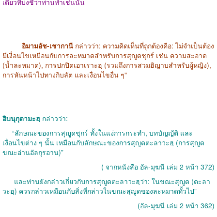
เดียวที่บ่งชี้ว่าท่านทำเช่นนั้น
อิมามอัช-เชากานี
กล่าวว่า: ความคิดเห็นที่ถูกต้องคือ: ไม่จำเป็นต้อง
มีเงื่อนไขเหมือนกับการละหมาดสำหรับการสุญูดชุกร์ เช่น ความสะอาด
(น้ำละหมาด), การปกปิดเอาเราะฮฺ (รวมถึงการสวมฮิญาบสำหรับผู้หญิง),
การหันหน้าไปทางกิบลัต และเงื่อนไขอื่น ๆ"
อิบนุกุดามะฮฺ
กล่าวว่า:
“ลักษณะของการสุญูดชุกร์ ทั้งในแง่การกระทำ, บทบัญญัติ และ
เงื่อนไขต่าง ๆ นั้น เหมือนกับลักษณะของการสุญูดตะลาวะฮฺ (การสุญูด
ขณะอ่านอัลกุรอาน)”
( จากหนังสือ อัล-มุฆนี เล่ม 2 หน้า 372)
และท่านยังกล่าวเกี่ยวกับการสุญูดตะลาวะฮฺว่า: ในขณะสุญูด (ตะลา
วะฮฺ) ควรกล่าวเหมือนกับสิ่งที่กล่าวในขณะสุญูดของละหมาดทั้วไป”
(อัล-มุฆนี เล่ม 2 หน้า 362)