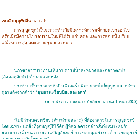
เชคอิบนุอุษัยมีน
กล่าวว่า:
การสุญูดชุกร์นั้นจะกระทำเมื่อมีเคราะห์กรรมที่ถูกปัดเป่าออกไป
หรือเมื่อมีความโปรดปรานใหม่ที่ได้รับแก่บุคคล และการสุญูดนี้เปรียบ
เสมือนการสุญูดตะลาวะฮฺนอกละหมาด
นักวิชาการบางท่านเห็นว่า ควรมีน้ำละหมาดและกล่าวตักบีร
(อัลลอฮุอักบัร) ทั้งก่อนและหลัง
บางท่านเห็นว่ากล่าวตักบีรเพียงครั้งเดียว จากนั้นก็สุญูด และกล่าว
ดุอาหลังจากคำว่า
‘ซุบฮานะร็อบบิยะลอะอฺลา’
(จาก ฟะตาวา มะนาร อัลอิสลาม เล่ม 1 หน้า 205)
“ไม่มีกำหนดบทซิกรฺ (คำกล่าวเฉพาะ) ที่ต้องกล่าวในการสุญูดชุกร์
โดยเฉพาะ แต่สิ่งที่ถูกบัญญัติไว้คือ ผู้ที่สุญูดควรกล่าวสิ่งที่เหมาะสมกับ
สถานการณ์ เช่น การสรรเสริญอัลลอฮ์ การขอบคุณพระองค์ การขอดุอาอ์
และการขออภัยโทษ ฯลฯ”