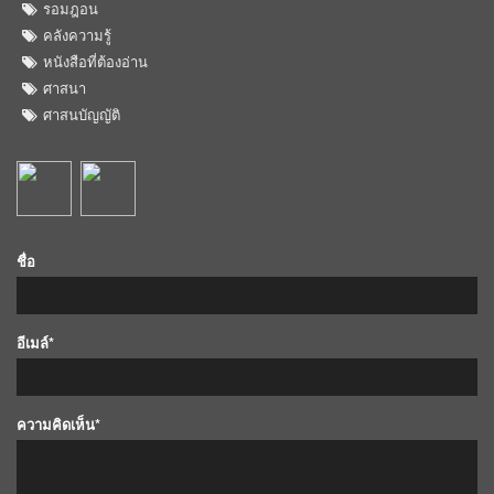
รอมฎอน
คลังความรู้
หนังสือที่ต้องอ่าน
ศาสนา
ศาสนบัญญัติ
ชื่อ
อีเมล์*
ความคิดเห็น*