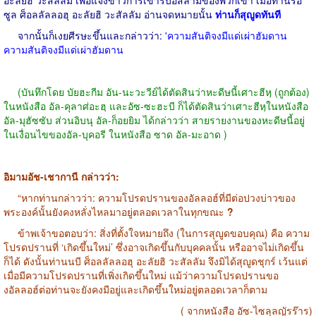
ซูล ศ็อลลัลลอฮุ อะลัยฮิ วะสัลลัม อ่านจดหมายนั้น
ท่านก็สุญูดทันที
จากนั้นก็เงยศีรษะขึ้นและกล่าวว่า:
'ความสันติจงมีแด่เผ่าฮัมดาน
ความสันติจงมีแด่เผ่าฮัมดาน
(บันทึกโดย บัยฮะกีม อัน-นะวะวีย์ได้ตัดสินว่าหะดีษนี้เศาะฮีหฺ (ถูกต้อง)
ในหนังสือ อัล-คุลาศ่อะฮฺ และอัซ-ซะฮะบี ก็ได้ตัดสินว่าเศาะฮีหฺในหนังสือ
อัล-มุฮัซซับ ส่วนอิบนุ อัล-ก็อยยิม ได้กล่าวว่า สายรายงานของหะดีษนี้อยู่
ในเงื่อนไขของอัล-บุคอรี ในหนังสือ ซาด อัล-มะอาด )
อิมามอัช-เชากานี กล่าวว่า:
“หากท่านกล่าวว่า: ความโปรดปรานของอัลลอฮ์ที่มีต่อปวงบ่าวของ
พระองค์นั้นยังคงหลั่งไหลมาอยู่ตลอดเวลาในทุกขณะ
?
ข้าพเจ้าขอตอบว่า: สิ่งที่ตั้งใจหมายถึง (ในการสุญูดขอบคุณ) คือ ความ
โปรดปรานที่ ‘เกิดขึ้นใหม่’ ซึ่งอาจเกิดขึ้นกับบุคคลนั้น หรืออาจไม่เกิดขึ้น
ก็ได้ ดังนั้นท่านนบี ศ็อลลัลลอฮุ อะลัยฮิ วะสัลลัม จึงมิได้สุญูดชุกร์ เว้นแต่
เมื่อมีความโปรดปรานที่เพิ่งเกิดขึ้นใหม่ แม้ว่าความโปรดปรานขอ
งอัลลอฮ์ต่อท่านจะยังคงมีอยู่และเกิดขึ้นใหม่อยู่ตลอดเวลาก็ตาม
( จากหนังสือ อัซ-ไซลุลญัรร๊าร)