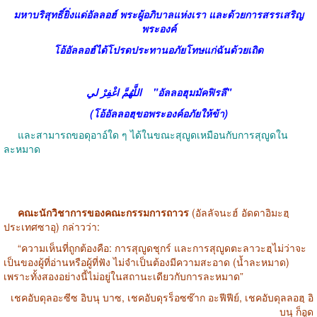
มหาบริสุทธิ์ยิ่งแด่อัลลอฮ์ พระผู้อภิบาลแห่งเรา และด้วยการสรรเสริญ
พระองค์
โอ้อัลลอฮ์ได้โปรดประทานอภัยโทษแก่ฉันด้วยเถิด
اللَّهُمَّ اغْفِرْ لي
"อัลลอฮุมมัคฟิรลี"
(โอ้อัลลอฮฺขอพระองค์อภัยให้ข้า)
และสามารถขอดุอาอ์ใด ๆ ได้ในขณะสุญูดเหมือนกับการสุญูดใน
ละหมาด
คณะนักวิชาการของคณะกรรมการถาวร
(อัลลัจนะฮ์ อัดดาอิมะฮฺ
ประเทศซาอุ) กล่าวว่า:
“ความเห็นที่ถูกต้องคือ: การสุญูดชุกร์ และการสุญูดตะลาวะฮฺไม่ว่าจะ
เป็นของผู้ที่อ่านหรือผู้ที่ฟัง ไม่จำเป็นต้องมีความสะอาด (น้ำละหมาด)
เพราะทั้งสองอย่างนี้ไม่อยู่ในสถานะเดียวกับการละหมาด”
เชคอับดุลอะซีซ อิบนุ บาซ, เชคอับดุรร็อซซ๊าก อะฟีฟีย์, เชคอับดุลลอฮฺ อิ
บนุ ก็อูด