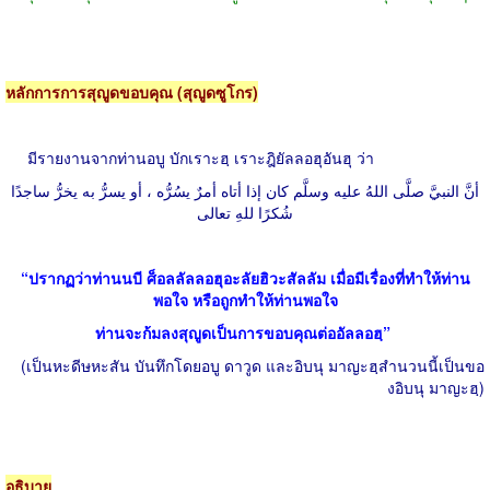
หลักการการสุญูดขอบคุณ (สุญูดซูโกร)
มีรายงานจากท่านอบู บักเราะฮฺ เราะฎิยัลลอฮุอันฮุ ว่า
أنَّ النبيَّ صلَّى اللهُ عليه وسلَّم كان إذا أتاه أمرٌ يسُرُّه ، أو يسرُّ به يخرُّ ساجدًا
شُكرًا للهِ تعالى
“ปรากฏว่าท่านนบี ศ็อลลัลลอฮุอะลัยฮิวะสัลลัม เมื่อมีเรื่องที่ทำให้ท่าน
พอใจ หรือถูกทำให้ท่านพอใจ
ท่านจะก้มลงสุญูดเป็นการขอบคุณต่ออัลลอฮฺ”
(เป็นหะดีษหะสัน บันทึกโดยอบู ดาวูด และอิบนุ มาญะฮฺสำนวนนี้เป็นขอ
งอิบนุ มาญะฮฺ)
อธิบาย