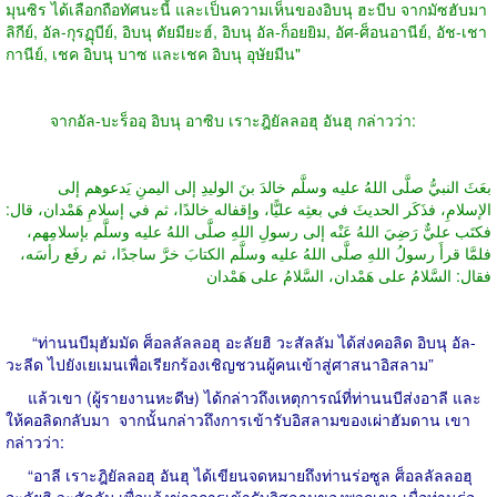
มุนซิร ได้เลือกถือทัศนะนี้ และเป็นความเห็นของอิบนุ ฮะบีบ จากมัซฮับมา
ลิกีย์, อัล-กุรฏุบีย์, อิบนุ ตัยมียะฮ์, อิบนุ อัล-ก็อยยิม, อัศ-ศ็อนอานีย์, อัช-เชา
กานีย์, เชค อิบนุ บาซ และเชค อิบนุ อุษัยมีน"
จากอัล-บะร็ออฺ อิบนุ อาซิบ เราะฎิยัลลอฮุ อันฮุ กล่าวว่า:
بعَثَ النبيُّ صلَّى اللهُ عليه وسلَّم خالدَ بنَ الوليدِ إلى اليمنِ يَدعوهم إلى
الإسلامِ، فذَكَر الحديثَ في بعثِه عليًّا، وإقفاله خالدًا، ثم في إسلامِ هَمْدان، قال:
فكتَب عليٌّ رَضِيَ اللهُ عَنْه إلى رسولِ اللهِ صلَّى اللهُ عليه وسلَّم بإسلامِهم،
فلمَّا قرأَ رسولُ اللهِ صلَّى اللهُ عليه وسلَّم الكتابَ خرَّ ساجدًا، ثم رفَع رأسَه،
فقال: السَّلامُ على هَمْدان، السَّلامُ على هَمْدان
“ท่านนบีมุฮัมมัด ศ็อลลัลลอฮุ อะลัยฮิ วะสัลลัม ได้ส่งคอลิด อิบนุ อัล-
วะลีด ไปยังเยเมนเพื่อเรียกร้องเชิญชวนผู้คนเข้าสู่ศาสนาอิสลาม”
แล้วเขา (ผู้รายงานหะดีษ) ได้กล่าวถึงเหตุการณ์ที่ท่านนบีส่งอาลี และ
ให้คอลิดกลับมา จากนั้นกล่าวถึงการเข้ารับอิสลามของเผ่าฮัมดาน เขา
กล่าวว่า:
“อาลี เราะฎิยัลลอฮุ อันฮุ ได้เขียนจดหมายถึงท่านร่อซูล ศ็อลลัลลอฮุ
อะลัยฮิ วะสัลลัม เพื่อแจ้งข่าวการเข้ารับอิสลามของพวกเขา เมื่อท่านร่อ