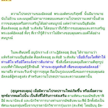
ความโปรดปรานของอัลลอฮ์ พระองค์ทรงบริสุทธิ์ นั้นมีมากมาย
นับไม่ถ้วน และมนุษย์ไม่สามารถตอบแทนความโปรดปรานเหล่านั้นด้วย
การขอบคุณหรือสรรเสริญได้อย่างสมบูรณ์ แต่ทว่าท่านนบีมุฮัมมัด
ศ็อลลัลลอฮุ อะลัยฮิ วะสัลลัม ได้สอนเราถึงวิธีการขอบคุณและสรรเสริญ
พระองค์อัลลอฮ์ ทั้งๆ ที่เราก็รู้ดีว่าเราไม่มีทางขอบคุณพระองค์ได้อย่าง
สมบูรณ์
ในหะดีษบทนี้ อบูบักเราะฮ์ เราะฎิยัลลอฮุ อันฮุ ได้รายงานว่า
แท้จริงท่านนบีมุฮัมมัด ศ็อลลัลลอฮุ อะลัยฮิ วะสัลลัม
'เมื่อมีเรื่องใดที่ทำให้
ท่านดีใจ หรือมีใครแจ้งข่าวดีแก่ท่าน'
ซึ่งสิ่งนี้ครอบคลุมถึงความดีทุกรูป
แบบที่ทำให้มนุษย์รู้สึกยินดี
'ท่านจะสุญูดทันที เพื่อขอบคุณต่ออัลลอฮ์ '
หมายถึง ท่านจะรีบเข้าสู่การสุญูด ถือเป็นรูปแบบหนึ่งของการขอบคุณต่อ
อัลลอฮ์ผู้ทรงสูงส่ง สำหรับความโปรดปรานและความเมตตานั้น
(สุญูดขอบคุณ) เมื่อมีความโปรดปรานใหม่เกิดขึ้น หรือเมื่อความ
ทุกข์ยากหมดไปนั้น เป็นสิ่งที่ได้รับการส่งเสริม
ตามทัศนะของมัซฮับชาฟิ
อีย์ หะนาบิละฮ์ และนักวิชาการบางท่านจากมัซฮับหะนะฟีย์ อีกทั้งยังเป็น
ทัศนะของกลุ่มหนึ่งจากบรรดานักวิชาการรุ่นแรก (สะลัฟ) โดยอิบนุ อัล-