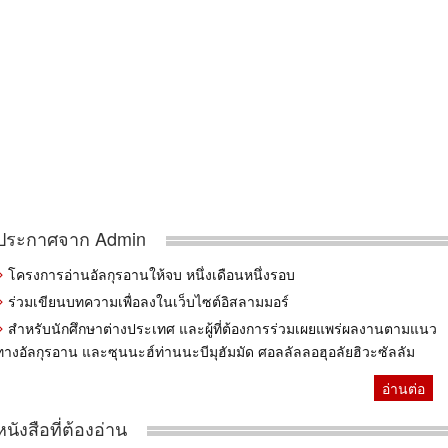
ประกาศจาก Admin
โครงการอ่านอัลกุรอานให้จบ หนึ่งเดือนหนึ่งรอบ
ร่วมเขียนบทความเพื่อลงในเว็บไซต์อิสลามมอร์
สำหรับนักศึกษาต่างประเทศ และผู้ที่ต้องการร่วมเผยแพร่ผลงานตามแนว
ทางอัลกุรอาน และซุนนะฮ์ท่านนะบีมุฮัมมัด ศอลลัลลอฮุอลัยฮิวะซัลลัม
อ่านต่อ
หนังสือที่ต้องอ่าน