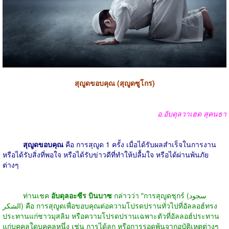
สุญูดขอบคุณ (สุญูดซูโกร)
อ.อับดุลวาเฮด สุคนธา
สุญูดขอบคุณ
คือ การสุญูด 1 ครั้ง เมื่อได้รับผลสำเร็จในการงาน
หรือได้รับสิ่งที่พอใจ หรือได้รับข่าวดีที่ทำให้ปลื้มใจ หรือได้ผ่านพ้นภัย
ต่างๆ
ท่านเชค
อับดุลอะซีร บินบาซ
กล่าวว่า "การสุญูดชุกร์ (سجود
الشكر) คือ การสุญูดเพื่อขอบคุณต่อความโปรดปรานทั่วไปที่อัลลอฮ์ทรง
ประทานแก่ชาวมุสลิม หรือความโปรดปรานเฉพาะตัวที่อัลลอฮ์ประทาน
แก่บุคคลใดบุคคลหนึ่ง เช่น การได้ลูก หรือการรอดพ้นจากอุบัติเหตุต่างๆ