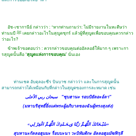
อัช-เชากานีย์ กล่าวว่า : “หากท่านถามว่า: ไม่มีรายงานในหะดีษว่า
ท่านนบี ﷺ เคยกล่าวอะไรในสุญูดชุกร์ แล้วผู้ที่สุญูดเพื่อขอบคุณควรกล่าว
ว่าอะไร?
ข้าพเจ้าขอตอบว่า : ควรกล่าวขอบคุณต่ออัลลอฮ์ให้มาก ๆ เพราะกา
รสุญูดนั้นคือ
‘สุญูดแห่งการขอบคุณ’
นั่นเอง
ท่านเชค อับดุลอะซีร บินบาซ กล่าวว่า และในการสุญูดนั้น
สามารถกล่าวได้เหมือนกับที่กล่าวในสุญูดของการละหมาด เช่น
سبحان ربي الأعلى "ซุบฮานะ รอบบิยัลอะอ์ลา"
(มหาบริสุทธิ์ยิ่งแด่พระผู้อภิบาลของฉันผู้ทรงสุงส่ง)
«سُبْـحَانَكَ اللَّهُـمَّ رَبَّنَا وَبِـحَـمْدِكَ اللَّهُـمَّ اغْفِرْ لِي»
สุบหานะกัลลอฮุมมะ ร็อบบะนา วะบิหัมดิกะ อัลลอฮุมมัฆฟิรฺลี