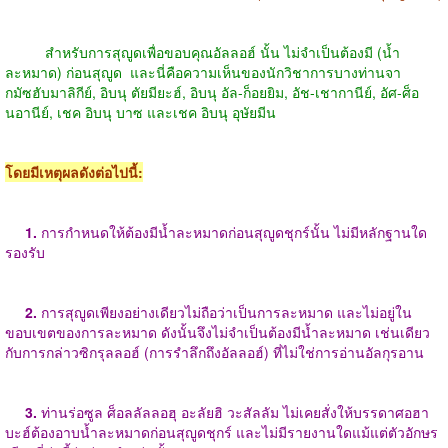
สำหรับการสุญูดเพื่อขอบคุณอัลลอฮ์ นั้น ไม่จำเป็นต้องมี (น้ำ
ละหมาด) ก่อนสุญูด และนี่คือความเห็นของนักวิชาการบางท่านจา
กมัซฮับมาลิกีย์, อิบนุ ตัยมียะฮ์, อิบนุ อัล-ก็อยยิม, อัช-เชากานีย์, อัศ-ศ็อ
นอานีย์, เชค อิบนุ บาซ และเชค อิบนุ อุษัยมีน
โดยมีเหตุผลดังต่อไปนี้:
1.
การกำหนดให้ต้องมีน้ำละหมาดก่อนสุญูดชุกร์นั้น ไม่มีหลักฐานใด
รองรับ
2.
การสุญูดเพียงอย่างเดียวไม่ถือว่าเป็นการละหมาด และไม่อยู่ใน
ขอบเขตของการละหมาด ดังนั้นจึงไม่จำเป็นต้องมีน้ำละหมาด เช่นเดียว
กับการกล่าวซิกรุลลอฮ์ (การรำลึกถึงอัลลอฮ์) ที่ไม่ใช่การอ่านอัลกุรอาน
3.
ท่านร่อซูล ศ็อลลัลลอฮุ อะลัยฮิ วะสัลลัม ไม่เคยสั่งให้บรรดาศอฮา
บะฮ์ต้องอาบน้ำละหมาดก่อนสุญูดชุกร์ และไม่มีรายงานใดแม้แต่ตัวอักษร