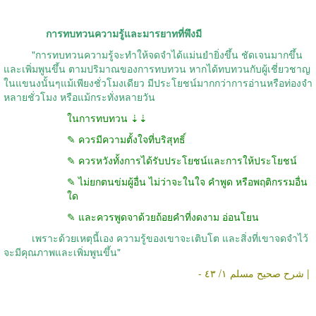
การทบทวนความรู้และมารยาทที่พึงมี
"การทบทวนความรู้จะทำให้จดจำได้แม่นยำยิ่งขึ้น ชัดเจนมากขึ้น
และเพิ่มพูนขึ้น ตามปริมาณของการทบทวน หากได้ทบทวนกับผู้เชี่ยวชาญ
ในแขนงนั้นๆแม้เพียงชั่วโมงเดียว มีประโยชน์มากกว่าการอ่านหรือท่องจำ
หลายชั่วโมง หรือแม้กระทั่งหลายวัน
ในการทบทวน ⇣⇣
✎ ควรมีความตั้งใจที่บริสุทธิ์
✎ ควรหวังทั้งการได้รับประโยชน์และการให้ประโยชน์
✎ ไม่ยกตนข่มผู้อื่น ไม่ว่าจะในใจ คำพูด หรือพฤติกรรมอื่น
ใด
✎ และควรพูดจาด้วยถ้อยคำที่งดงาม อ่อนโยน
เพราะด้วยเหตุนี้เอง ความรู้ของเขาจะเติบโต และสิ่งที่เขาจดจำไว้
จะมีคุณภาพและเพิ่มพูนขึ้น"
- شرح صحيح مسلم ١/ ٤٣ |