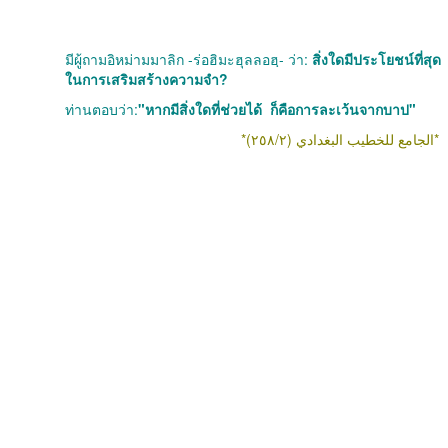
มีผู้ถามอิหม่ามมาลิก -ร่อฮิมะฮุลลอฮฺ- ว่า:
สิ่งใดมีประโยชน์ที่สุด
ในการเสริมสร้างความจำ?
ท่านตอบว่า:
"หากมีสิ่งใดที่ช่วยได้
ก็คือการละเว้นจากบาป"
*الجامع للخطيب البغدادي (٢٥٨/٢)*