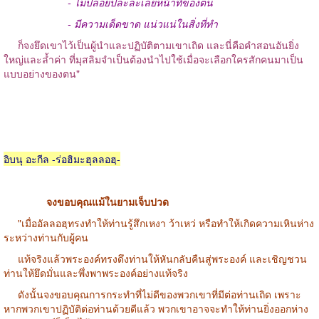
- ไม่ปล่อยปละละเลยหน้าที่ของตน
- มีความเด็ดขาด แน่วแน่ในสิ่งที่ทำ
ก็จงยึดเขาไว้เป็นผู้นำและปฏิบัติตามเขาเถิด และนี่คือคำสอนอันยิ่ง
ใหญ่และล้ำค่า ที่มุสลิมจำเป็นต้องนำไปใช้เมื่อจะเลือกใครสักคนมาเป็น
แบบอย่างของตน"
อิบนุ อะกีล -ร่อฮิมะฮุลลอฮฺ-
จงขอบคุณแม้ในยามเจ็บปวด
"เมื่ออัลลอฮฺทรงทำให้ท่านรู้สึกเหงา ว้าเหว่ หรือทำให้เกิดความเหินห่าง
ระหว่างท่านกับผู้คน
แท้จริงแล้วพระองค์ทรงดึงท่านให้หันกลับคืนสู่พระองค์ และเชิญชวน
ท่านให้ยึดมั่นและพึ่งพาพระองค์อย่างแท้จริง
ดังนั้นจงขอบคุณการกระทำที่ไม่ดีของพวกเขาที่มีต่อท่านเถิด เพราะ
หากพวกเขาปฏิบัติต่อท่านด้วยดีแล้ว พวกเขาอาจจะทำให้ท่านยิ่งออกห่าง