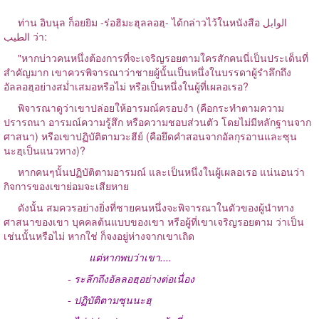
ท่าน อิบนุล ก็อยยิม -ร่อฮิมะฮุลลอฮฺ- ได้กล่าวไว้ในหนังสือ الوابل
الطيب ว่า:
"หากบ่าวคนหนึ่งต้องการที่จะเจริญรอยตามใครสักคนนี่เป็นประเด็นที่
สำคัญมาก เขาควรพิจารณาว่าชายผู้นั้นเป็นหนึ่งในบรรดาผู้รำลึกถึง
อัลลอฮฺอย่างสม่ำเสมอหรือไม่ หรือเป็นหนึ่งในผู้ที่เผลอเรอ?
พิจารณาดูว่าเขาปล่อยให้อารมณ์ครอบงำ (คือกระทำตามความ
ปรารถนา อารมณ์ความรู้สึก หรือความชอบส่วนตัว โดยไม่มีหลักฐานจาก
ศาสนา) หรือเขาปฏิบัติตามวะฮีย์ (คือยึดคำสอนจากอัลกุรอานและซุน
นะฮฺเป็นแนวทาง)?
หากคนๆนั้นปฏิบัติตามอารมณ์ และเป็นหนึ่งในผู้เผลอเรอ แน่นอนว่า
กิจการของเขาย่อมจะเสียหาย
ดังนั้น สมควรอย่างยิ่งที่ชายคนหนึ่งจะพิจารณาในตัวของผู้นำทาง
ศาสนาของเขา บุคคลต้นแบบของเขา หรือผู้ที่เขาเจริญรอยตาม ว่าเป็น
เช่นนั้นหรือไม่ หากใช่ ก็จงอยู่ห่างจากเขาเถิด
แต่หากพบว่าเขา....
- ระลึกถึงอัลลอฮฺอย่างต่อเนื่อง
- ปฏิบัติตามซุนนะฮฺ