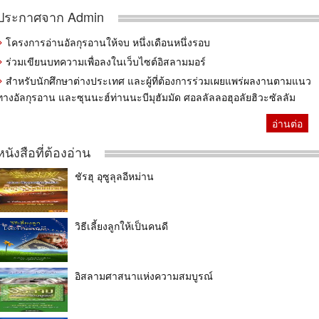
ประกาศจาก Admin
โครงการอ่านอัลกุรอานให้จบ หนึ่งเดือนหนึ่งรอบ
ร่วมเขียนบทความเพื่อลงในเว็บไซต์อิสลามมอร์
สำหรับนักศึกษาต่างประเทศ และผู้ที่ต้องการร่วมเผยแพร่ผลงานตามแนว
ทางอัลกุรอาน และซุนนะฮ์ท่านนะบีมุฮัมมัด ศอลลัลลอฮุอลัยฮิวะซัลลัม
อ่านต่อ
หนังสือที่ต้องอ่าน
ชัรฮุ อุซูลุลอีหม่าน
วิธีเลี้ยงลูกให้เป็นคนดี
อิสลามศาสนาแห่งความสมบูรณ์