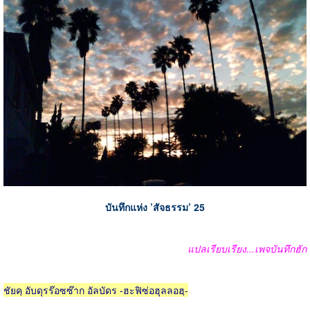
บันทึกแห่ง ’สัจธรรม’ 25
แปลเรียบเรียง...เพจบันทึกฮัก
ชัยคฺ อับดุรร๊อซซ๊าก อัลบัดร -ฮะฟิซ่อฮุลลอฮฺ-