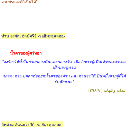
จากพระองค์ก็เป็นได้"
ท่าน ฮะซัน อัลบัศรีย์ -ร่อฮิมะฮุลลอฮฺ-
น้ำตาของผู้ศรัทธา
"จงร้องไห้ทั้งในยามกลางคืนและกลางวัน
เผื่อว่าพระผู้เป็นเจ้าของท่านจะ
เฝ้ามองดูท่าน
และจะทรงเมตตาต่อหยดน้ำตาของท่าน และท่านจะได้เป็นหนึ่งจากผู้ที่ได้
รับชัยชนะ"
البداية والنهاية ( ٢٩٨/٩)
อิหม่าม อันนะวะวีย์ -ร่อฮิมะฮุลลอฮฺ-