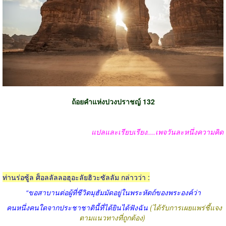
ถ้อยคำแห่งปวงปราชญ์ 132
แปลและเรียบเรียง....เพจวันละหนึ่งความคิด
ท่านร่อซู้ล ศ็อลลัลลอฮุอะลัยฮิวะซัลลัม กล่าวว่า :
“ขอสาบานต่อผู้ที่ชีวิตมุฮัมมัดอยู่ในพระหัตถ์ของพระองค์ว่า
คนหนึ่งคนใดจากประชาชาตินี้ที่ได้ยินได้ฟังฉัน
(ได้รับการเผยแพร่ชี้แจง
ตามแนวทางที่ถูกต้อง)