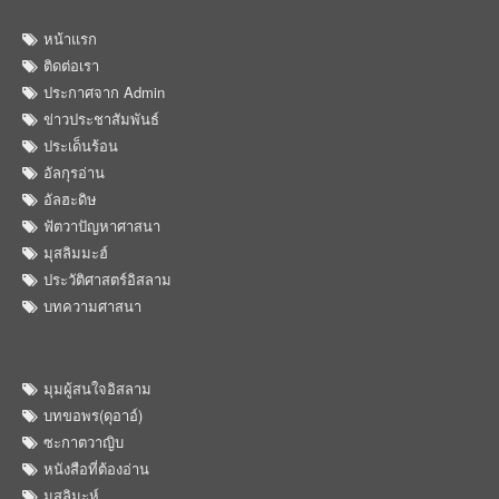
หน้าแรก
ติดต่อเรา
ประกาศจาก Admin
ข่าวประชาสัมพันธ์
ประเด็นร้อน
อัลกุรอ่าน
อัลฮะดิษ
ฟัตวาปัญหาศาสนา
มุสลิมมะฮ์
ประวัติศาสตร์อิสลาม
บทความศาสนา
มุมผู้สนใจอิสลาม
บทขอพร(ดุอาอ์)
ซะกาตวาญิบ
หนังสือที่ต้องอ่าน
มุสลิมะห์