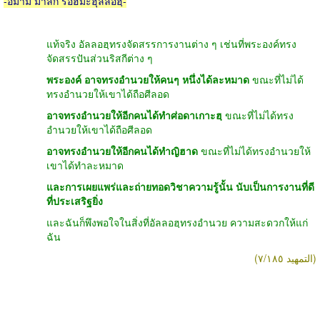
-อิมาม มาลิก ร่อฮิมะฮุ้ลลอฮฺ-
แท้จริง อัลลอฮฺทรงจัดสรรการงานต่าง ๆ เช่นที่พระองค์ทรง
จัดสรรปันส่วนริสกีต่าง ๆ
พระองค์ อาจทรงอำนวยให้คนๆ หนึ่งได้ละหมาด
ขณะที่ไม่ได้
ทรงอำนวยให้เขาได้ถือศีลอด
อาจทรงอำนวยให้อีกคนได้ทำศ่อดาเกาะฮฺ
ขณะที่ไม่ได้ทรง
อำนวยให้เขาได้ถือศีลอด
อาจทรงอำนวยให้อีกคนได้ทำญิฮาด
ขณะที่ไม่ได้ทรงอำนวยให้
เขาได้ทำละหมาด
และการเผยแพร่และถ่ายทอดวิชาความรู้นั้น นับเป็นการงานที่ดี
ที่ประเสริฐยิ่ง
และฉันก็พึงพอใจในสิ่งที่อัลลอฮฺทรงอำนวย ความสะดวกให้แก่
ฉัน
(التمهيد ٧/١٨٥)