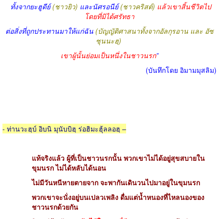
ทั้งจากยะฮูดีย์
(ชาวยิว)
และนัศรอนีย์
(ชาวคริสต์)
แล้วเขาสิ้นชีวิตไป
โดยที่มิได้ศรัทธา
ต่อสิ่งที่ถูกประทานมาให้แก่ฉัน
(บัญญัติศาสนาทั้งจากอัลกุรอาน และ อัซ
ซุนนะฮฺ)
เขาผู้นั้นย่อมเป็นหนึ่งในชาวนรก
”
(บันทึกโดย อิมามมุสลิม)
- ท่านวะฮฺบ์ อิบนิ มุนับบิฮฺ ร่อฮิมะฮุ้ลลอฮฺ –
แท้จริงแล้ว ผู้ที่เป็นชาวนรกนั้น พวกเขาไม่ได้อยู่สุขสบายใน
ขุมนรก ไม่ได้หลับได้นอน
ไม่มีวันหนีหายตายจาก จะพากันเดินวนไปมาอยู่ในขุมนรก
พวกเขาจะนั่งอยู่บนเปลวเพลิง ดื่มแต่น้ำหนองที่ไหลนองของ
ชาวนรกด้วยกัน