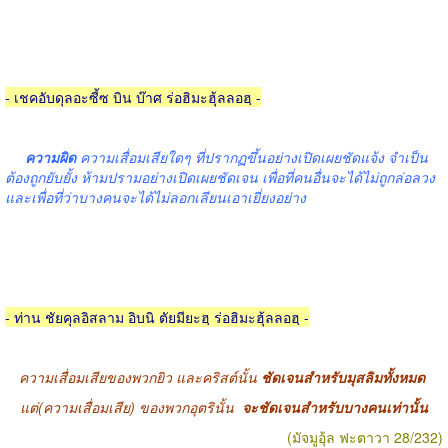
- เชคอับดุลอะซี้ซ บิน บ๊าศ ร่อฮิมะฮุ้ลลอฮฺ -
ความผิด
ความเสื่อมเสียใดๆ ที่ปรากฏขึ้นอย่างเปิดเผยชัดแจ้ง จำเป็น
ต้องถูกยับยั้ง ห้ามปรามอย่างเปิดเผยชัดเจน เพื่อที่คนอื่นจะได้ไม่ถูกล่อลวง
และเพื่อที่ว่าบางคนจะได้ไม่ลอกเลียนเอาเยี่ยงอย่าง
- ท่าน ชัยคุลอิสลาม อิบนิ ตัยมียะฮฺ ร่อฮิมะฮุ้ลลอฮฺ -
ความเสื่อมเสียของพวกยิว และคริสต์นั้น
ชัดเจนสำหรับมุสลิมทั้งหมด
แต่(ความเสื่อมเสีย) ของพวกอุตรินั้น
จะชัดเจนสำหรับบางคนเท่านั้น
(มัจมูอุ้ล ฟะตาวา 28/232)