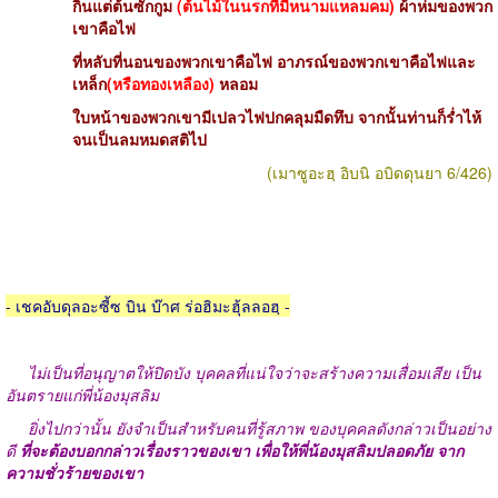
กินแต่ต้นซักกูม
(ต้นไม้ในนรกที่มีหนามแหลมคม)
ผ้าห่มของพวก
เขาคือไฟ
ที่หลับที่นอนของพวกเขาคือไฟ อาภรณ์ของพวกเขาคือไฟและ
เหล็ก
(หรือทองเหลือง)
หลอม
ใบหน้าของพวกเขามีเปลวไฟปกคลุมมืดทึบ จากนั้นท่านก็ร่ำไห้
จนเป็นลมหมดสติไป
(เมาซูอะฮฺ อิบนิ อบิดดุนยา 6/426)
- เชคอับดุลอะซี้ซ บิน บ๊าศ ร่อฮิมะฮุ้ลลอฮฺ -
ไม่เป็นที่อนุญาตให้ปิดบัง บุคคลที่แน่ใจว่าจะสร้างความเสื่อมเสีย เป็น
อันตรายแก่พี่น้องมุสลิม
ยิ่งไปกว่านั้น ยังจำเป็นสำหรับคนที่รู้สภาพ ของบุคคลดังกล่าวเป็นอย่าง
ดี
ที่จะต้องบอกกล่าวเรื่องราวของเขา เพื่อให้พี่น้องมุสลิมปลอดภัย จาก
ความชั่วร้ายของเขา