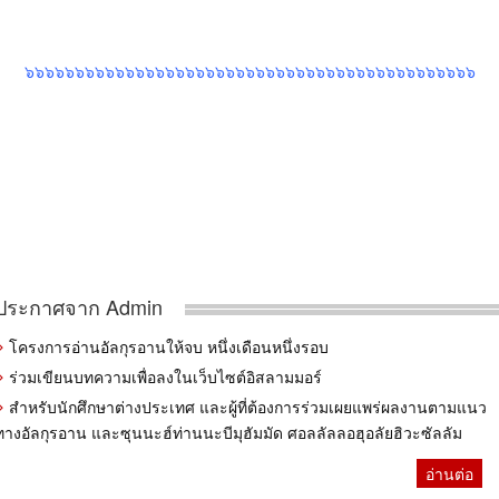
๖๖๖๖๖๖๖๖๖๖๖๖๖๖๖๖๖๖๖๖๖๖๖๖๖๖๖๖๖๖๖๖๖๖๖๖๖๖๖๖๖๖๖๖๖
ประกาศจาก Admin
โครงการอ่านอัลกุรอานให้จบ หนึ่งเดือนหนึ่งรอบ
ร่วมเขียนบทความเพื่อลงในเว็บไซต์อิสลามมอร์
สำหรับนักศึกษาต่างประเทศ และผู้ที่ต้องการร่วมเผยแพร่ผลงานตามแนว
ทางอัลกุรอาน และซุนนะฮ์ท่านนะบีมุฮัมมัด ศอลลัลลอฮุอลัยฮิวะซัลลัม
อ่านต่อ