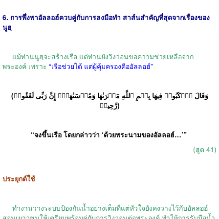
6. การพึ่งพาอัลลอฮ์ควบคู่กับการลงมือทำ สาส์นสำคัญที่สุดจากเรื่องของ
นูฮฺ
แม้ท่านนูฮฺจะสร้างเรือ แต่ท่านยังวิงวอนขอความช่วยเหลือจาก
พระองค์ เพราะ
“เรือช่วยได้ แต่ผู้คุ้มครองคืออัลลอฮ์”
(وَقَالَ ٱرۡكَبُوا۟ فِیهَا بِسۡمِ ٱللَّهِ مَجۡرَىٰهَا وَمُرۡسَىٰهَاۤۚ إِنَّ رَبِّی لَغَفُورࣱ
رَّحِیمࣱ)
“จงขึ้นเรือ โดยกล่าวว่า ‘ด้วยพระนามของอัลลอฮ์…’”
(ฮูด 41)
ประยุกต์ใช้
ทำงานวางระบบป้องกันน้ำอย่างเต็มที่แต่หัวใจยังคงวางไว้กับอัลลอฮ์
สอนเยาวชนให้เตรียมพร้อมคู่กับการวิงวอนต่อพระองค์ ทำให้การรับมือน้ำ