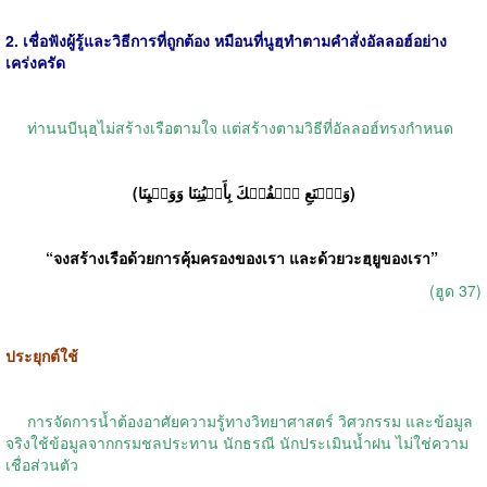
2. เชื่อฟังผู้รู้และวิธีการที่ถูกต้อง หมือนที่นูฮฺทำตามคำสั่งอัลลอฮ์อย่าง
เคร่งครัด
ท่านนบีนุฮฺไม่สร้างเรือตามใจ แต่สร้างตามวิธีที่อัลลอฮ์ทรงกำหนด
(وَٱصۡنَعِ ٱلۡفُلۡكَ بِأَعۡیُنِنَا وَوَحۡيِنَا)
“จงสร้างเรือด้วยการคุ้มครองของเรา และด้วยวะฮฺยูของเรา”
(ฮูด 37)
ประยุกต์ใช้
การจัดการน้ำต้องอาศัยความรู้ทางวิทยาศาสตร์ วิศวกรรม และข้อมูล
จริงใช้ข้อมูลจากกรมชลประทาน นักธรณี นักประเมินน้ำฝน ไม่ใช่ความ
เชื่อส่วนตัว