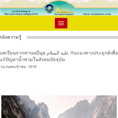
Toggle
navigation
คลังความรู้
บทเรียนจากท่านนบีนุฮฺ عليه السلام กับแนวทางประยุกต์เพื่อ
แก้ปัญหาน้ำท่วมในสังคมปัจจุบัน
จำนวนคนเข้าชม 1519