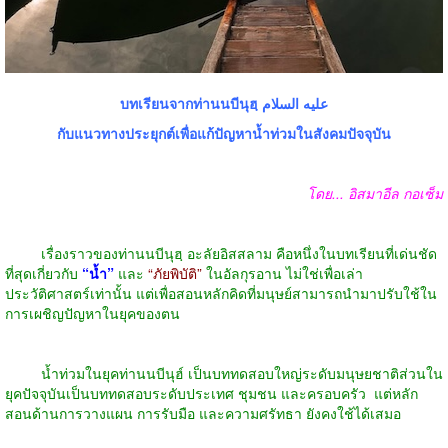
บทเรียนจากท่านนบีนุฮฺ عليه السلام
กับแนวทางประยุกต์เพื่อแก้ปัญหาน้ำท่วมในสังคมปัจจุบัน
โดย... อิสมาอีล กอเซ็ม
เรื่องราวของท่านนบีนุฮฺ อะลัยอิสสลาม คือหนึ่งในบทเรียนที่เด่นชัด
ที่สุดเกี่ยวกับ
“น้ำ”
และ
“ภัยพิบัติ”
ในอัลกุรอาน ไม่ใช่เพื่อเล่า
ประวัติศาสตร์เท่านั้น แต่เพื่อสอนหลักคิดที่มนุษย์สามารถนำมาปรับใช้ใน
การเผชิญปัญหาในยุคของตน
น้ำท่วมในยุคท่านนบีนุฮ์ เป็นบททดสอบใหญ่ระดับมนุษยชาติส่วนใน
ยุคปัจจุบันเป็นบททดสอบระดับประเทศ ชุมชน และครอบครัว
แต่หลัก
สอนด้านการวางแผน การรับมือ และความศรัทธา ยังคงใช้ได้เสมอ