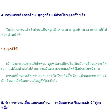
4. อดทนต่อเสียงต่อต้าน
นูฮฺถูกล้อ แต่ท่านไม่หยุดสร้างเรือ
ในอัลกุรอานเล่าว่าท่านนบีนุฮฺถูกหัวเราะเยาะ ถูกปรามาส แต่ท่านก็ไม่
หยุดทำหน้าที่
ประยุกต์ใช้
เมื่อเสนอแผนการแก้น้ำท่วม ชุมชนอาจมีคนไม่เห็นด้วยหรือมองว่าเสีย
เวลาแต่ต้องทำต่อไปด้วยความมั่นคง เพราะผลลัพธ์คือประโยชน์รวม
การแก้น้ำท่วมเป็นงานระยะยาว ไม่ใช่แก้ครั้งเดียวแล้วจบความสำเร็จ
มักเริ่มจากสิ่งที่คนส่วนใหญ่ยังไม่เข้าใจ
5. จัดการความเสี่ยงแบบรอบด้าน — เหมือนการเตรียมเพศสัตว์ “คู่ละ
หนึ่ง”