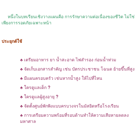
หนึ่งในบทเรียนเชิงวางแผนคือ การรักษาความต่อเนื่องของชีวิต ไม่ใช่
เพียงการรอดภัยเฉพาะหน้า
ประยุกต์ใช้
♣ เตรียมอาหาร ยา น้ำสะอาด ไฟสำรอง ก่อนน้ำท่วม
♣ จัดเก็บเอกสารสำคัญ เช่น บัตรประชาชน โฉนด ย้ายขึ้นที่สูง
♣ มีแผนครอบครัว เช่นหากน้ำสูง ให้ไปที่ไหน
♣ ใครดูแลเด็ก
?
♣ ใครดูแลผู้สูงอายุ
?
♣ จัดตั้งศูนย์พักพิงแบบครบวงจรในมัสยิดหรือโรงเรียน
♣ การเตรียมความพร้อมที่รอบด้านทำให้ความเสียหายลดลง
มหาศาล