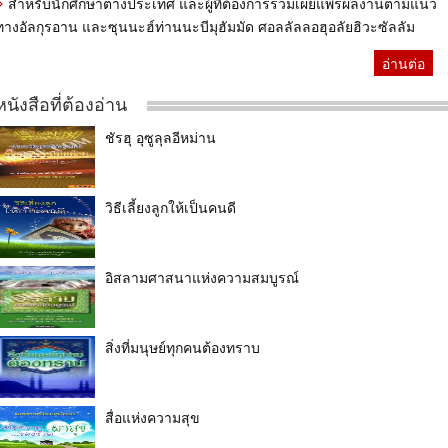
สำหรับนักศึกษาต่างประเทศ และผู้ที่ต้องการร่วมเผยแพร่ผลงานตามแนว
ทางอัลกุรอาน และซุนนะฮ์ท่านนะบีมุฮัมมัด ศอลลัลลอฮุอลัยฮิวะซัลลัม
อ่านต่อ
หนังสือที่ต้องอ่าน
ชัรฮุ อุซูลุลอีหม่าน
วิธีเลี้ยงลูกให้เป็นคนดี
อิสลามศาสนาแห่งความสมบูรณ์
สิ่งที่มนุษย์ทุกคนต้องทราบ
สื่อแห่งความสุข