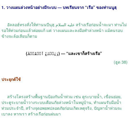
1. วางแผนล่วงหน้าอย่างมีระบบ — บทเรียนจาก “เรือ” ของท่านนูฮฺ
อัลลอฮ์ทรงสั่งให้ท่านนบีนุฮฺ عليه السلام สร้างเรือก่อนน้ำจะมา ท่านไม่
รอให้ท่วมก่อนแล้วค่อยแก้ แต่ วางแผนและลงมือทำล่วงหน้า แม้คนรอบ
ข้างจะล้อเลียนก็ตาม
(وَيَصۡنَعُ ٱلۡفُلۡكَ) — “และเขาก็สร้างเรือ”
(ฮูด 38)
ประยุกต์ใช้
สร้างโครงสร้างพื้นฐานป้องกันน้ำท่วม เช่น คูระบายน้ำ, เขื่อนย่อย,
ประตูระบายน้ำวางระบบเตือนภัยล่วงหน้าในหมู่บ้าน, ทำแผนรับมือน้ำ
ท่วมประจำปี, สร้างจุดอพยพปลอดภัยก่อนเกิดเหตุจริง, ปัญหาน้ำท่วมจะ
เบาลง หากเรา สร้างเรือก่อนฝนมา