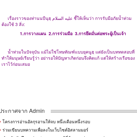
เรื่องราวของท่านนบีนุฮฺ عليه السلام ชี้ให้เห็นว่า การรับมือภัยน้ำท่วม
ต้องใช้ 3 สิ่ง:
1.การวางแผน
2.การร่วมมือ
3.การยึดมั่นต่อพระผู้เป็นเจ้า
น้ำท่วมในปัจจุบัน แม้ไม่ใช่โทษทัณฑ์แบบยุคนูฮฺ แต่ยังเป็นบททดสอบที่
ทำให้มนุษย์เรียนรู้ว่า อย่ารอให้ปัญหาเกิดก่อนจึงคิดแก้ แต่ให้สร้างเรือของ
เราไว้ก่อนเสมอ
ประกาศจาก Admin
โครงการอ่านอัลกุรอานให้จบ หนึ่งเดือนหนึ่งรอบ
ร่วมเขียนบทความเพื่อลงในเว็บไซต์อิสลามมอร์