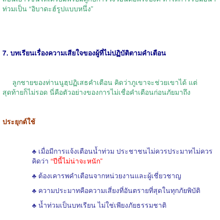
ท่วมเป็น “อิบาดะฮ์รูปแบบหนึ่ง”
7. บทเรียนเรื่องความเสียใจของผู้ที่ไม่ปฏิบัติตามคำเตือน
ลูกชายของท่านนูฮฺปฏิเสธคำเตือน คิดว่าภูเขาจะช่วยเขาได้ แต่
สุดท้ายก็ไม่รอด นี่คือตัวอย่างของการไม่เชื่อคำเตือนก่อนภัยมาถึง
ประยุกต์ใช้
♣ เมื่อมีการแจ้งเตือนน้ำท่วม ประชาชนไม่ควรประมาทไม่ควร
คิดว่า
“ปีนี้ไม่น่าจะหนัก”
♣ ต้องเคารพคำเตือนจากหน่วยงานและผู้เชี่ยวชาญ
♣ ความประมาทคือความเสี่ยงที่อันตรายที่สุดในทุกภัยพิบัติ
♣ น้ำท่วมเป็นบทเรียน ไม่ใช่เพียงภัยธรรมชาติ