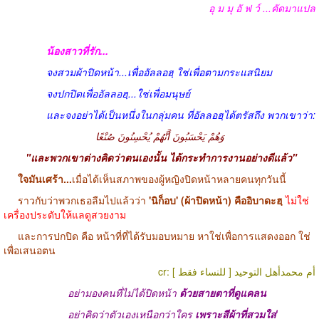
อุ ม มุ อั ฟ ว์ ...คัดมาแปล
น้องสาวที่รัก...
จงสวมผ้าปิดหน้า...เพื่ออัลลอฮฺ ใช่เพื่อตามกระแสนิยม
จงปกปิดเพื่ออัลลอฮฺ...ใช่เพื่อมนุษย์
และจงอย่าได้เป็นหนึ่งในกลุ่มคน ที่อัลลอฮฺได้ตรัสถึง พวกเขาว่า:
وَهُمْ يَحْسَبُونَ أَنَّهُمْ يُحْسِنُونَ صُنْعًا
"
และพวกเขาต่างคิดว่าตนเองนั้น ได้กระทำการงานอย่างดีแล้ว"
ใจมันเศร้า...
เมื่อได้เห็นสภาพของผู้หญิงปิดหน้าหลายคนทุกวันนี้
ราวกับว่าพวกเธอลืมไปแล้วว่า
'นิก็อบ' (ผ้าปิดหน้า) คืออิบาดะฮฺ
ไม่ใช่
เครื่องประดับให้แลดูสวยงาม
และการปกปิด คือ หน้าที่ที่ได้รับมอบหมาย หาใช่เพื่อการแสดงออก ใช่
เพื่อเสนอตน
cr: أم محمدأهل التوحيد [ للنساء فقط ]
อย่ามองคนที่ไม่ได้ปิดหน้า
ด้วยสายตาที่ดูแคลน
อย่าคิดว่าตัวเองเหนือกว่าใคร
เพราะสีผ้าที่สวมใส่