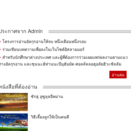
ประกาศจาก Admin
โครงการอ่านอัลกุรอานให้จบ หนึ่งเดือนหนึ่งรอบ
ร่วมเขียนบทความเพื่อลงในเว็บไซต์อิสลามมอร์
สำหรับนักศึกษาต่างประเทศ และผู้ที่ต้องการร่วมเผยแพร่ผลงานตามแนว
ทางอัลกุรอาน และซุนนะฮ์ท่านนะบีมุฮัมมัด ศอลลัลลอฮุอลัยฮิวะซัลลัม
อ่านต่อ
หนังสือที่ต้องอ่าน
ชัรฮุ อุซูลุลอีหม่าน
วิธีเลี้ยงลูกให้เป็นคนดี