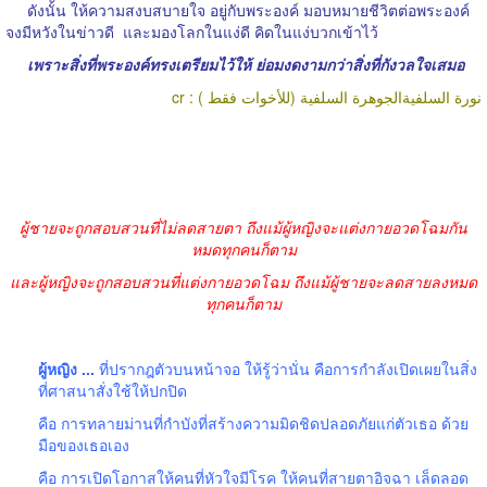
ดังนั้น ให้ความสงบสบายใจ อยู่กับพระองค์ มอบหมายชีวิตต่อพระองค์
จงมีหวังในข่าวดี
และมองโลกในแง่ดี คิดในแง่บวกเข้าไว้
เพราะสิ่งที่พระองค์ทรงเตรียมไว้ให้ ย่อมงดงามกว่าสิ่งที่กังวลใจเสมอ
cr : نورة السلفيةالجوهرة السلفية (للأخوات فقط )
ผู้ชายจะถูกสอบสวนที่ไม่ลดสายตา ถึงแม้ผู้หญิงจะแต่งกายอวดโฉมกัน
หมดทุกคนก็ตาม
และผู้หญิงจะถูกสอบสวนที่แต่งกายอวดโฉม ถึงแม้ผู้ชายจะลดสายลงหมด
ทุกคนก็ตาม
ผู้หญิง ...
ที่ปรากฎตัวบนหน้าจอ ให้รู้ว่านั่น คือการกำลังเปิดเผยในสิ่ง
ที่ศาสนาสั่งใช้ให้ปกปิด
คือ การทลายม่านที่กำบังที่สร้างความมิดชิดปลอดภัยแก่ตัวเธอ ด้วย
มือของเธอเอง
คือ การเปิดโอกาสให้คนที่หัวใจมีโรค ให้คนที่สายตาอิจฉา เล็ดลอด