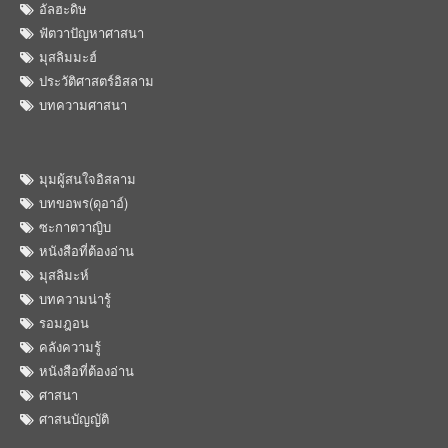
อัลฮะดิษ
ฟัตวาปัญหาศาสนา
มุสลิมมะฮ์
ประวัติศาสตร์อิสลาม
บทความศาสนา
มุมผู้สนใจอิสลาม
บทขอพร(ดุอาอ์)
ซะกาตวาญิบ
หนังสือที่ต้องอ่าน
มุสลิมะห์
บทความน่ารู้
รอมฎอน
คลังความรู้
หนังสือที่ต้องอ่าน
ศาสนา
ศาสนบัญญัติ