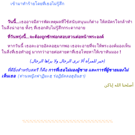
เข้ามาทำร้ายโดยที่เธอไม่รู้สึก
วันนี้...
เธออาจมีสารพัดเหตุผลที่ใช้สนับสนุนแก้ต่าง ให้สมัครใจกล้าทำ
ในสิ่งน่าอาย ทั้งๆ ที่เธอกลับไม่รู้สึกกระดากอาย
ที่วันพรุ่งนี้...จะต้องถูกซักฟอกสอบสวนต่อหน้าพระองค์
หากวันนี้ เธอละอายอัลลอฮฺมากพอ เธอจะอายที่จะให้พระองค์มองเห็น
ในสิ่งที่เธอทำอยู่ มากกว่าอายต่อสายตาที่เธอโหยหาให้เขาหันมอง
!
(خير للمرأة ألا ترى الرجال ولا يراها الرجال)
ที่ดียิ่งสำหรับสตรี ก็คือ
การที่เธอไม่มองผู้ชาย และการที่ผู้ชายมองไม่
เห็นเธอ
(ท่านหญิงฟาฏิมะฮฺ ร่อฎิยัลลอฮุอันฮา)
أصلحنا الله إياكن
%%%%%%%%%%%%%%%%%%%%%%%%%