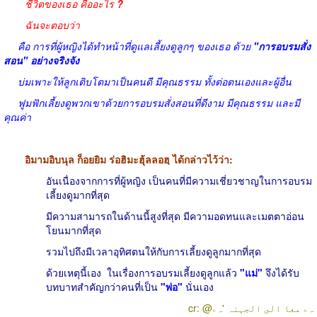
ชีวิตของเธอ คืออะไร
?
ฉันจะตอบว่า
คือ การที่ผู้หญิงได้ทำหน้าที่ดูแลเลี้ยงดูลูกๆ ของเธอ ด้วย
"การอบรมสั่ง
สอน" อย่างจริงจัง
บ่มเพาะให้ลูกเติบโตมาเป็นคนดี มีคุณธรรม ทั้งต่อตนเองและผู้อื่น
ฟูมฟักเลี้ยงดูพวกเขาด้วยการอบรมสั่งสอนที่ดีงาม มีคุณธรรม และมี
คุณค่า
อิมามอิบนุล ก็อยยิม ร่อฮิมะฮุ้ลลอฮฺ ได้กล่าวไว้ว่า:
อันเนื่องจากการที่ผู้หญิง เป็นคนที่มีความเชี่ยวชาญในการอบรม
เลี้ยงดูมากที่สุด
มีความสามารถในด้านนี้สูงที่สุด มีความอดทนและเมตตาอ่อน
โยนมากที่สุด
รวมไปถึงมีเวลาอุทิศตนให้กับการเลี้ยงดูลูกมากที่สุด
ด้วยเหตุนี้เอง
ในเรื่องการอบรมเลี้ยงดูลูกแล้ว
"แม่"
จึงได้รับ
บทบาทสำคัญกว่าคนที่เป็น
"พ่อ"
นั่นเอง
cr: @ﮧۦ معا الى الجہنہ 'ﮧۦ