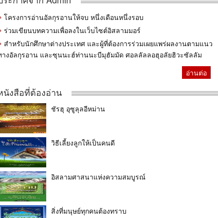
โครงการอ่านอัลกุรอานให้จบ หนึ่งเดือนหนึ่งรอบ
ร่วมเขียนบทความเพื่อลงในเว็บไซต์อิสลามมอร์
สำหรับนักศึกษาต่างประเทศ และผู้ที่ต้องการร่วมเผยแพร่ผลงานตามแนว
ทางอัลกุรอาน และซุนนะฮ์ท่านนะบีมุฮัมมัด ศอลลัลลอฮุอลัยฮิวะซัลลัม
อ่านต่อ
หนังสือที่ต้องอ่าน
ชัรฮุ อุซูลุลอีหม่าน
วิธีเลี้ยงลูกให้เป็นคนดี
อิสลามศาสนาแห่งความสมบูรณ์
สิ่งที่มนุษย์ทุกคนต้องทราบ