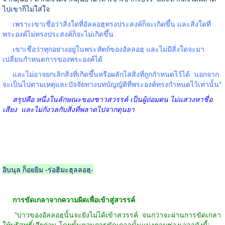
ไปเขาก็ไม่ใส่ใจ
เพราะเขาเชื่อว่าสิ่งใดที่อัลลอฮฺทรงประสงค์ก็จะเกิดขึ้น และสิ่งใดที่
พระองค์ไม่ทรงประสงค์ก็จะไม่เกิดขึ้น
เขาเชื่อว่าทุกอย่างอยู่ในพระหัตถ์ของอัลลอฮฺ และไม่มีสิ่งใดจะมา
เปลี่ยนกำหนดการของพระองค์ได้
และไม่อาจยกเลิกสิ่งที่เกิดขึ้นหรือผลักไสสิ่งที่ถูกกำหนดไว้ได้
นอกจาก
จะเป็นไปตามเหตุและปัจจัยทางบทบัญญัติที่พระองค์ทรงกำหนดไว้เท่านั้น"
สรุปคือ หนึ่งในลักษณะของชาวสวรรค์ เป็นผู้ถ่อมตน ไม่แสวงหาชื่อ
เสียง
และไม่กังวลกับสิ่งที่พลาดไปจากดุนยา
อิบนุล ก็อยยิม -ร่อฮิมะฮุลลอฮฺ-
การขัดเกลาจากความผิดเพื่อเข้าสู่สวรรค์
"บ่าวของอัลลอฮฺนั้นจะยังไม่ได้เข้าสวรรค์
จนกว่าจะผ่านการขัดเกลา
ให้บริสุทธิ์เสียก่อน โดยขั้นตอนการขัดเกลานั้นแบ่งตามช่วงเวลาดังนี้: