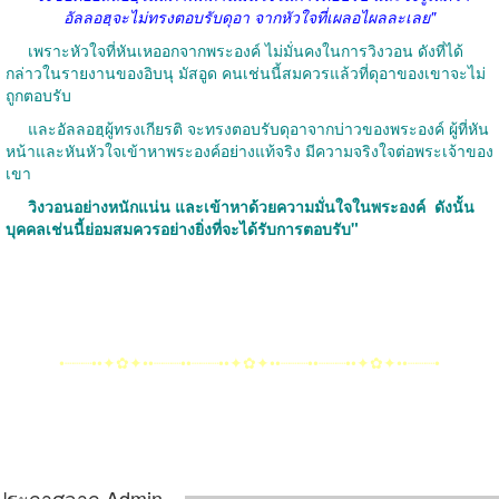
อัลลอฮฺจะไม่ทรงตอบรับดุอา จากหัวใจที่เผลอไผลละเลย"
เพราะหัวใจที่หันเหออกจากพระองค์ ไม่มั่นคงในการวิงวอน ดังที่ได้
กล่าวในรายงานของอิบนุ มัสอูด คนเช่นนี้สมควรแล้วที่ดุอาของเขาจะไม่
ถูกตอบรับ
และอัลลอฮฺผู้ทรงเกียรติ จะทรงตอบรับดุอาจากบ่าวของพระองค์ ผู้ที่หัน
หน้าและหันหัวใจเข้าหาพระองค์อย่างแท้จริง มีความจริงใจต่อพระเจ้าของ
เขา
วิงวอนอย่างหนักแน่น และเข้าหาด้วยความมั่นใจในพระองค์
ดังนั้น
บุคคลเช่นนี้ย่อมสมควรอย่างยิ่งที่จะได้รับการตอบรับ"
•┈┈┈••✦✿✦••┈┈┈••┈┈┈••✦✿✦••┈┈┈••┈┈┈••✦✿✦••┈┈┈•
ประกาศจาก Admin