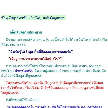
ชัยคฺ อับดุรร็อซซ๊าก อัลบัดรฺ -ฮะฟิซ่อฮุลลอฮฺ-
เคล็ดลับดุอามุสตะญาบ
มีรายงานจากสลัฟบางท่าน (ขณะนี้ฉันจำไม่ได้ว่าเป็นใคร) ได้กล่าวกับ
พี่น้องของเขาว่า:
"ฉันรับรู้ได้ว่าดุอาใดที่อัลลอฮฺจะทรงตอบรับ"
"เมื่อถูกถามว่าเขาทราบได้อย่างไร?"
ท่านตอบว่า "เมื่อใดที่หัวใจของฉันมีความนอบน้อม อวัยวะต่างๆสงบ
อ่อนโยน
น้ำตาไหลริน
มีความมุ่งมั่นและวิงวอนอย่างหนักแน่น เมื่อนั้นฉัน
มั่นใจว่านี่คือดุอาที่ถูกตอบรับ
ในทางตรงกันข้าม ดุอาที่จะไม่ถูกตอบรับคือดุอาที่มาจากหัวใจที่เผลอ
เรอ หัวใจที่ละเลยไม่จริงจัง หัวใจที่ผินหลังออกจากอัลลอฮฺ ดุอาเช่นนี้ย่อม
ไม่ถูกตอบรับ
ดังที่ท่านนบีﷺ กล่าวว่า:
"จงขอต่ออัลลอฮฺในสภาพที่ท่านมั่นใจในการตอบรับ และจงรู้เถิดว่า