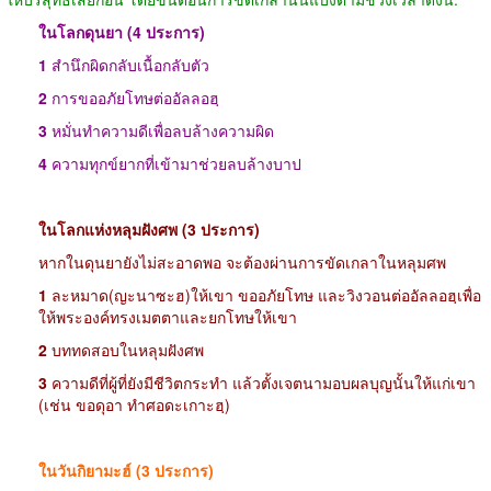
ในโลกดุนยา (4 ประการ)
1
สำนึกผิดกลับเนื้อกลับตัว
2
การขออภัยโทษต่ออัลลอฮฺ
3
หมั่นทำความดีเพื่อลบล้างความผิด
4
ความทุกข์ยากที่เข้ามาช่วยลบล้างบาป
ในโลกแห่งหลุมฝังศพ (3 ประการ)
หากในดุนยายังไม่สะอาดพอ จะต้องผ่านการขัดเกลาในหลุมศพ
1
ละหมาด(ญะนาซะฮ)ให้เขา ขออภัยโทษ และวิงวอนต่ออัลลอฮฺเพื่อ
ให้พระองค์ทรงเมตตาและยกโทษให้เขา
2
บททดสอบในหลุมฝังศพ
3
ความดีที่ผู้ที่ยังมีชีวิตกระทำ แล้วตั้งเจตนามอบผลบุญนั้นให้แก่เขา
(เช่น ขอดุอา ทำศอดะเกาะฮฺ)
ในวันกิยามะฮ์ (3 ประการ)