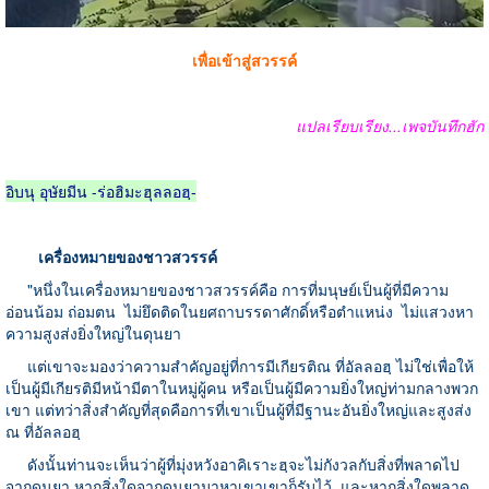
เพื่อเข้าสู่สวรรค์
แปลเรียบเรียง...เพจบันทึกฮัก
อิบนุ อุษัยมีน -ร่อฮิมะฮุลลอฮฺ-
เครื่องหมายของชาวสวรรค์
"หนึ่งในเครื่องหมายของชาวสวรรค์คือ การที่มนุษย์เป็นผู้ที่มีความ
อ่อนน้อม ถ่อมตน
ไม่ยึดติดในยศถาบรรดาศักดิ์หรือตำแหน่ง
ไม่แสวงหา
ความสูงส่งยิ่งใหญ่ในดุนยา
แต่เขาจะมองว่าความสำคัญอยู่ที่การมีเกียรติณ ที่อัลลอฮฺ ไม่ใช่เพื่อให้
เป็นผู้มีเกียรติมีหน้ามีตาในหมู่ผู้คน หรือเป็นผู้มีความยิ่งใหญ่ท่ามกลางพวก
เขา แต่ทว่าสิ่งสำคัญที่สุดคือการที่เขาเป็นผู้ที่มีฐานะอันยิ่งใหญ่และสูงส่ง
ณ ที่อัลลอฮฺ
ดังนั้นท่านจะเห็นว่าผู้ที่มุ่งหวังอาคิเราะฮฺจะไม่กังวลกับสิ่งที่พลาดไป
จากดุนยา หากสิ่งใดจากดุนยามาหาเขาเขาก็รับไว้
และหากสิ่งใดพลาด