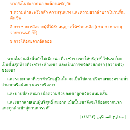
หากยังไม่สะอาดพอ จะต้องเผชิญกับ
1
ความน่าสะพรึงกลัว ความรุนแรง และความยากลำบากในวันฟื้น
คืนชีพ
2
การช่วยเหลือจากผู้ที่ได้รับอนุญาตให้ช่วยเหลือ (เช่น ชะฟาอะฮฺ
จากท่านนบี ﷺ)
3
การให้อภัยจากอัลลอฮฺ
หากทั้งสามสิ่งนั้นยังไม่เพียงพอ ที่จะชำระเขาให้บริสุทธิ์ ไฟนรกก็จะ
เป็นขั้นสุดท้ายที่จะชำระล้างเขา และเป็นการขจัดสิ่งสกปรก (ความชั่ว)
ของเขา
และระยะเวลาที่เขาพำนักอยู่ในนั้น จะเป็นไปตามปริมาณของความชั่ว
ว่ามากหรือน้อย รุนแรงหรือเบา
และบาปที่สะสมมา เมื่อความชั่วของเขาถูกขจัดจนหมดสิ้น
และเขากลายเป็นผู้บริสุทธิ์ สะอาด เมื่อนั้นเขาจึงจะได้ออกจากนรก
และถูกนำเข้าสู่สวนสวรรค์"
[ مـدارج السالكين (١/٤٦٣) ] ]