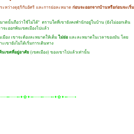
ระหว่างดุฮฺริกับอัศริ และการย่อละหมาด
ก่อนจะออกจากบ้านหรือก่อนจะเริ่ม
นั้นถือว่าใช้ไม่ได้"
ตราบใดที่เขายังคงพำนักอยู่ในบ้าน (ยังไม่ออกเดิน
่าเขาจะออกพ้นเขตเมืองไปแล้ว
มือง เขาจะต้องละหมาดให้เต็ม
ไม่ย่อ
และละหมาดในเวลาของมัน โดย
ะเขายังไม่ได้เริ่มการเดินทาง
นเขตที่อยู่อาศัย
(เขตเมือง) ของเขาไปแล้วเท่านั้น
┈┈┈••┈┈┈••✦✿✦••┈┈┈••┈┈┈••✦✿✦••┈┈┈•