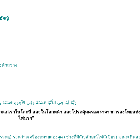
ฮัจญ์
งฟ้าสว่าง
ก
رَبَّنَا آتِنَا فِي الدُّنْيَا حَسَنَةً وَفِي الآخِرَةِ حَسَنَةً وَ
ามแก่เราในโลกนี้ และในโลกหน้า และโปรดคุ้มครองเราจากการลงโทษแห่
ไฟนรก"
รวะฮฺ) ระหว่างเครื่องหมายสองจุด (ช่วงที่มีสัญลักษณ์ไฟสีเขียว) ขณะเดินส