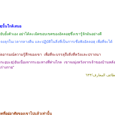
ฮฺนั้นใกล้เสมอ
บยั้งตัวเอง อย่าได้ละเมิดขอบเขตของอัลลอฮฺซึ่งเขารู้จักมันอย่างดี
ุกในเวลากลางคืน และปฏิบัติในสิ่งที่เป็นการเชื่อฟังอัลลอฮฺ เพื่อที่จะได้
ัดอารมณ์ความรู้สึกของเขา
เพื่อที่จะบรรลุถึงสิ่งที่หวังและปราถนา
กะอฺบะฮฺ)อันเนื่องจากระยะทางที่ห่างไกล
เขาจงมุ่งหวังจากเจ้าของบ้านหลั
นร่างกาย"
طائف المعارف/٦٣٣
ตที่อยู่อาศัยของเขาไปแล้วเท่านั้น