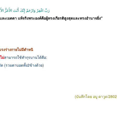
رَبِّ اغْفِرْ وَارْحَمْ إِنَّكَ أَنْتَ الأَعَزُّ الأَ
ละเมตตา แท้จริงพระองค์คือผู้ทรงเกียรติสูงสุดและทรงอำนาจยิ่ง"
แรงร่างกายไม่มีตำหนิ
ไม่
สามารถใช้ทำกุรบานได้คือ:
ชัด (รวมตาบอดทั้ง2ข้างด้วย)
(บันทึกโดย อบู ดาวูด/2802