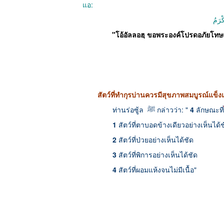
แอ:
كْرَمُ
"โอ้อัลลอฮฺ ขอพระองค์โปรดอภัยโทษแ
สัตว์ที่ทำกุรบ่านควรมีสุขภาพสมบูรณ์แข็ง
ท่านร่อซู้ล
ﷺ กล่าวว่า: "
4
ลักษณะที่
1
สัตว์ที่ตาบอดข้างเดียวอย่างเห็นได้
2
สัตว์ที่ป่วยอย่างเห็นได้ชัด
3
สัตว์ที่พิการอย่างเห็นได้ชัด
4
สัตว์ที่ผอมแห้งจนไม่มีเนื้อ"