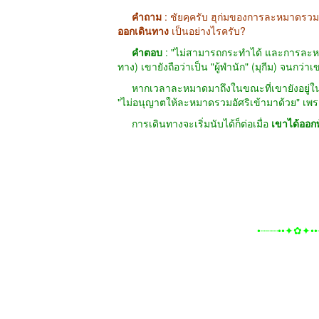
คำถาม
: ชัยคฺครับ ฮุก่มของการละหมาดรวม
ออกเดินทาง
เป็นอย่างไรครับ?
คำตอบ
: "ไม่สามารถกระทำได้ และการละหมาด
ทาง) เขายังถือว่าเป็น "ผู้พำนัก" (มุกีม) จนกว
หากเวลาละหมาดมาถึงในขณะที่เขายังอยู่ในเ
"ไม่อนุญาตให้ละหมาดรวมอัศริเข้ามาด้วย" เพรา
การเดินทางจะเริ่มนับได้ก็ต่อเมื่อ
เขาได้ออกพ้
•┈┈┈••✦✿✦••