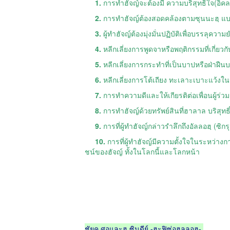
1.
2.
การทำฮัจญ์ต้องสอดคล้องตามซุนนะฮฺ แบ
3.
4.
หลีกเลี่ยงการพูดจาหรือพฤติกรรมที่เกี่ยวก
5.
หลีกเลี่ยงการกระทำที่เป็นบาปหรือฝ่าฝืนบ
6.
หลีกเลี่ยงการโต้เถียง ทะเลาะเบาะแว้ง
7.
การทำความดีและให้เกียรติต่อเพื่อนผู้ร่
8.
การทำฮัจญ์ด้วยทรัพย์สินที่ฮาลาล บริสุท
9.
10.
การที่ผู้ทำฮัจญ์มีความตั้งใจในระหว่า
ชน์ของฮัจญ์ ทั้งในโลกนี้และโลกหน้า
ชัยคฺ ศอและฮฺ ซินดีย์ -ฮะฟิซ่อฮุลลอฮฺ-