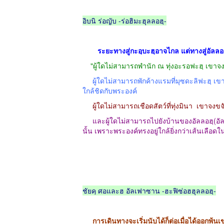
อิบนิ ร่อญับ -ร่อฮิมะฮุลลอฮฺ-
ระยะทางสู่กะอฺบะฮฺอาจไกล แต่ทางสู่อัลลอ
"ผู้ใดไม่สามารถพำนัก ณ ทุ่งอะรอฟะฮฺ เขาจงยั
ผู้ใดไม่สามารถพักค้างแรมที่มุซดะลิฟะฮฺ เขาจงล
ใกล้ชิดกับพระองค์
ผู้ใดไม่สามารถเชือดสัตว์ที่ทุ่งมินา
เขาจงขจ
และผู้ใดไม่สามารถไปยังบ้านของอัลลอฮฺ(อัล
นั้น เพราะพระองค์ทรงอยู่ใกล้ยิ่งกว่าเส้นเลือดใ
ชัยคฺ ศอและฮ อัลเฟาซาน -ฮะฟิซ่อฮฮุลลอฮฺ-
การเดินทางจะเริ่มนับได้ก็ต่อเมื่อได้ออกพ้นเข