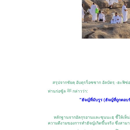
สรุปจากชัยคฺ อับดุรร็อซซาก อัลบัดรฺ -ฮะฟิซ่
ท่านร่อซู้ล ﷺ กล่าวว่า:
"ฮัจญ์ที่มับรูร (ฮัจญ์ที่ถู
หลักฐานจากอัลกุรอานและซุนนะฮฺ ชี้ให้เห็นถึง
ความดีงามของการทำฮัจญ์เกิดขึ้นจริง ซึ่งสาม