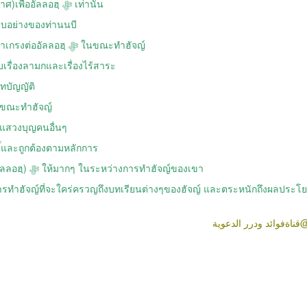
การทำฮัจญ์จะต้องมี ความบริสุทธิ์ใจ(อิคลาศ)เพื่ออัลลอฮฺ ﷻ เท่านั้น
บอย่างของท่านนบี
ผู้ทำฮัจญ์ต้องมุ่งมั่นปฏิบัติเพื่อบรรลุความยำเกรงต่ออัลลอฮฺ ﷻ ในขณะทำฮัจญ์
ับเรื่องลามกและเรื่องไร้สาระ
ทบัญญัติ
ในขณะทำฮัจญ์
วมแสวงบุญคนอื่นๆ
ธิ์และถูกต้องตามหลักการ
การที่ผู้ทำฮัจญ์กล่าวรำลึกถึงอัลลอฮฺ (ซิกรุลลอฮฺ) ﷻ ให้มากๆ ในระหว่างการทำฮัจญ์ของเขา
งการทำฮัจญ์ที่จะใคร่ครวญถึงบทเรียนต่างๆของฮัจญ์ และตระหนักถึงผลประโย
@ناةفوائد ودرر الدعوية