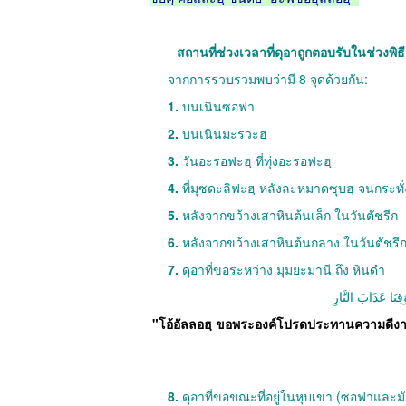
สถานที่ช่วงเวลาที่ดุอาถูกตอบรับในช่วงพิธี
จากการรวบรวมพบว่ามี 8 จุดด้วยกัน:
1.
บนเนินซอฟา
2.
บนเนินมะรวะฮฺ
3.
วันอะรอฟะฮฺ ที่ทุ่งอะรอฟะฮฺ
4.
ที่มุซดะลิฟะฮฺ หลังละหมาดซุบฮฺ จนกระทั่
5.
หลังจากขว้างเสาหินต้นเล็ก ในวันตัชรีก
6.
หลังจากขว้างเสาหินต้นกลาง ในวันตัชรี
7.
ดุอาที่ขอระหว่าง มุมยะมานี ถึง หินดำ
قِنَا عَذَابَ النَّارِ
"โอ้อัลลอฮฺ ขอพระองค์โปรดประทานความดีง
8.
ดุอาที่ขอขณะที่อยู่ในหุบเขา (ซอฟาและมั