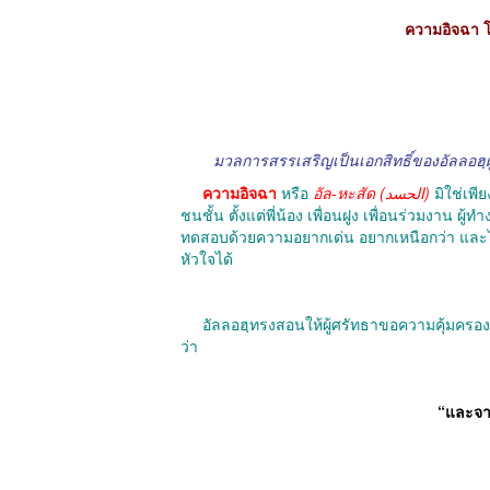
ความอิจฉา โ
มวลการสรรเสริญเป็นเอกสิทธิ์ของอัลลอฮฺ
ความอิจฉา
หรือ
อัล-หะสัด (الحسد)
มิใช่เพี
ชนชั้น ตั้งแต่พี่น้อง เพื่อนฝูง เพื่อนร่วมงาน
ทดสอบด้วยความอยากเด่น อยากเหนือกว่า และไ
หัวใจได้
อัลลอฮฺทรงสอนให้ผู้ศรัทธาขอความคุ้มครองจา
ว่า
“และจาก