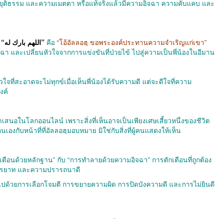
ามยุติธรรม และความเมตตา หรือแท้จริงแล้วมีความอิจฉา ความคับแคบ และ
“اللهم بارك له”
คือ
“โอ้อัลลอฮฺ ขอพระองค์ประทานความจำเริญแก่เขา”
จฉา และเปลี่ยนหัวใจจากการแข่งขันที่ป่วยไข้ ไปสู่ความเป็นพี่น้องในอีมาน
วใจที่สะอาดจะไม่ทุกข์เมื่อเห็นพี่น้องได้รับความดี แต่จะดีใจที่ความ
งค์
นำเสนอในโลกออนไลน์ เพราะสิ่งที่เห็นอาจเป็นเพียงเศษเสี้ยวหนึ่งของชีวิต
เองกับหน้าที่ที่อัลลอฮฺมอบหมาย มิใช่กับสิ่งที่ผู้คนแสดงให้เห็น
ือนด้วยหลักฐาน” กับ “การทำลายด้วยความอิจฉา” การตักเตือนที่ถูกต้อง
้ มารยาท และความปรารถนาดี
ปด้วยการเลือกโจมตี การขยายความผิด การปิดบังความดี และการไม่ยินดี