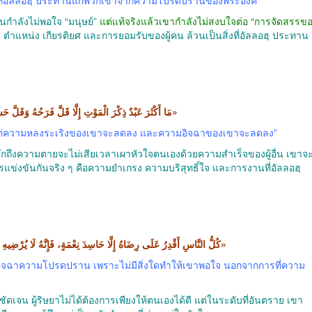
าตนกำลังไม่พอใจ “มนุษย์”
แต่แท้จริงแล้วเขากำลังไม่สงบใจต่อ “การจัดสรรข
ตำแหน่ง เกียรติยศ และการยอมรับของผู้คน ล้วนเป็นสิ่งที่อัลลอฮฺ ประทาน
ท่านอบู อัด-ดัรดาอ์ رضي الله عنه กล่าวว่า «مَا أَكْثَرَ عَبْدٌ ذِكْرَ الْمَوْتِ إِلَّا قَلَّ فَرَحُهُ وَقَلَّ حَسَدُهُ»
แต่ความหลงระเริงของเขาจะลดลง และความอิจฉาของเขาจะลดลง”
ระลึกถึงความตายจะไม่เสียเวลาเผาหัวใจตนเองด้วยความสำเร็จของผู้อื่น เขาจ
่ควรแข่งขันกันจริง ๆ คือความยำเกรง ความบริสุทธิ์ใจ และการงานที่อัลลอฮฺ
ท่านมุอาวิยะฮฺ رضي الله عنه กล่าวว่า «كُلُّ النَّاسِ أَقْدِرُ عَلَى رِضَاهُ إِلَّا حَاسِدَ نِعْمَةٍ، فَإِنَّهُ لَا يُرْضِيهِ إِلَّا زَوَالُهَا»
้ที่อิจฉาความโปรดปราน เพราะไม่มีสิ่งใดทำให้เขาพอใจ นอกจากการที่ความ
ัดเจน ผู้ริษยาไม่ได้ต้องการเพียงให้ตนเองได้ดี แต่ในระดับที่อันตราย เขา