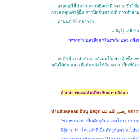
อายะฮฺนี้ชี้ชัดว่า ความอิจฉามี “ความชั่ว” 
การลดคุณค่าผู้อื่น การปิดกั้นความดี การทำล
ท่านนบี ﷺ กล่าวว่า
«بَادَ اللهِ إِخْوَانًا
“พวกท่านอย่าอิจฉาริษยากัน อย่าเกลียดช
หะดีษนี้วางลำดับทางสังคมไว้อย่างลึกซึ้ง เพ
หลังให้กัน และเมื่อหันหลังให้กัน ความเป็นพี่น้
คำกล่าวของสลัฟเกี่ยวกับความอิจฉา
“พวกท่านอย่าเป็นศัตรูกับความโปรดปราน
มีผู้ถามว่า “ใครเล่าที่เป็นศัตรูกับความโ
ท่านตอบว่า “คือบรรดาผู้ที่อิจฉาผู้คนต่