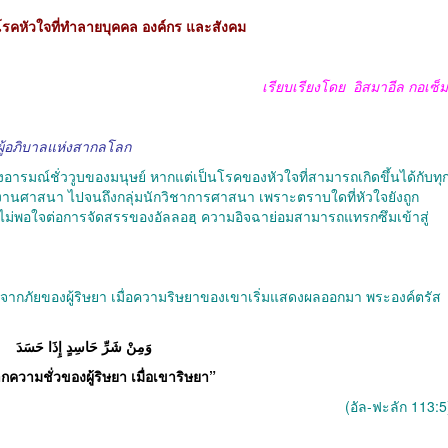
รคหัวใจที่ทำลายบุคคล องค์กร และสังคม
เรียบเรียงโดย
อิสมาอีล กอเซ็ม
ผู้อภิบาลแห่งสากลโลก
ยงอารมณ์ชั่ววูบของมนุษย์ หากแต่เป็นโรคของหัวใจที่สามารถเกิดขึ้นได้กับทุ
 ผู้ทำงานศาสนา ไปจนถึงกลุ่มนักวิชาการศาสนา เพราะตราบใดที่หัวใจยังถูก
ม่พอใจต่อการจัดสรรของอัลลอฮฺ ความอิจฉาย่อมสามารถแทรกซึมเข้าสู่
กภัยของผู้ริษยา เมื่อความริษยาของเขาเริ่มแสดงผลออกมา พระองค์ตรัส
وَمِنْ شَرِّ حَاسِدٍ إِذَا حَسَدَ
ความชั่วของผู้ริษยา เมื่อเขาริษยา”
(อัล-ฟะลัก 113:5