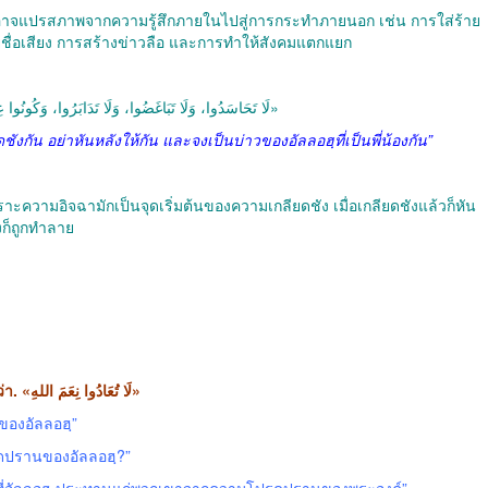
ที่อาจแปรสภาพจากความรู้สึกภายในไปสู่การกระทำภายนอก เช่น การใส่ร้าย
ายชื่อเสียง การสร้างข่าวลือ และการทำให้สังคมแตกแยก
لَا تَحَاسَدُوا، وَلَا تَبَاغَضُوا، وَلَا تَدَابَرُوا، وَكُونُوا عِ»
ังกัน อย่าหันหลังให้กัน และจงเป็นบ่าวของอัลลอฮฺที่เป็นพี่น้องกัน”
ราะความอิจฉามักเป็นจุดเริ่มต้นของความเกลียดชัง เมื่อเกลียดชังแล้วก็หัน
องก็ถูกทำลาย
ท่านอับดุลลอฮฺ อิบนุ มัสอูด رضي الله عنه กล่าวว่า. «لَا تُعَادُوا نِعَمَ اللهِ»
ของอัลลอฮฺ”
ปรดปรานของอัลลอฮฺ?”
อสิ่งที่อัลลอฮฺ ประทานแก่พวกเขาจากความโปรดปรานของพระองค์”