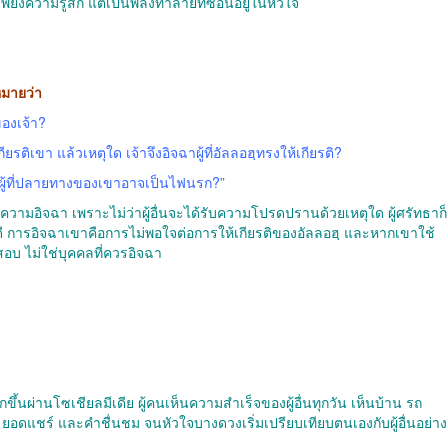
่เพียงความรู้สึก แต่เป็นพลังทำลายที่ซ่อนอยู่ในหัวใจ
าในความหมายว่า
ของเจ้า?
รติเขา แล้วเหตุใด เจ้าจึงอิจฉาผู้ที่อัลลอฮฺทรงให้เกียรติ?
าผู้ที่ปลายทางของเขาอาจเป็นไฟนรก?”
ความอิจฉา เพราะไม่ว่าผู้อื่นจะได้รับความโปรดปรานด้วยเหตุใด ผู้ศรัทธาก็
ดี การอิจฉาเขาคือการไม่พอใจต่อการให้เกียรติของอัลลอฮฺ และหากเขาใช้
บ ไม่ใช่บุคคลที่ควรอิจฉา
้นผ่านโซเชียลมีเดีย ผู้คนเห็นความสำเร็จของผู้อื่นทุกวัน เห็นบ้าน รถ
อดแชร์ และคำชื่นชม จนหัวใจบางดวงเริ่มเปรียบเทียบตนเองกับผู้อื่นอย่าง