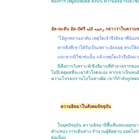
ต้องการให้ผู้อื่นหมดดี ดังนั้น ความอิจฉาจึงมิใช
อัล-หะสัน อัล-บัศรี رحمه الله กล่าวว่
“โอ้ลูกหลานอาดัม เหตุใดเจ้าจึงอิจฉาพี่น้อง
หากสิ่งที่เขาได้รับเป็นเพราะอัลลอฮฺ ทรงให้เกีย
และหากมิใช่เช่นนั้น แล้วเหตุใดเจ้าจึงอิจฉ
นี่คือการวิเคราะห์เชิงอีมานที่ทำลายรากของ
ไม่มีเหตุผลที่จะเผาหัวใจตนเอง หากเขาเป็นคน
ความโปรดปรานไปในทางผิด เขาก็กำลังถูกทดสอ
ความอิจฉาในสังคมปัจจุบัน
ในยุคปัจจุบัน ความอิจฉามีพื้นที่แสดงออกมากขึ
ตำแหน่ง การเดินทาง จำนวนผู้ติดตาม ยอดไลก์ ย
ต่อเนื่อง