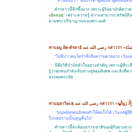
คำกล่าวนี้ลึกซึ้งมาก เพราะผู้ริษยามักคิดว่
งอัลลอฮฺ”
เพราะความรู้ ความสามารถ ทรัพย์สิน 
ตามพระปรีชาญาณของพระองค์
“ไม่มีบ่าวคนใดรำลึกถึงความตายมาก เว้น
นี่คือวิธีบำบัดหัวใจอย่างสำคัญ เพราะผู้ที่
รู้ว่าทุกคนกำลังเดินทางสู่หลุมฝังศพ และสิ่งที
ทรงพอพระทัย
“มนุษย์ทุกคนยังพอทำให้พอใจได้ เว้นแต่ผู
โปรดปรานนั้นสูญสิ้นไป”
คำกล่าวนี้สะท้อนธรรมชาติของผู้ริษยาอย่างช