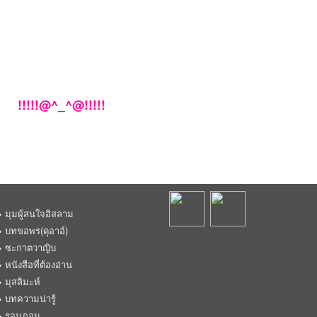
!!!!!@^_^@!!!!!
มุมผู้สนใจอิสลาม
บทขอพร(ดุอาอ์)
ซะกาตวาญิบ
หนังสือที่ต้องอ่าน
มุสลิมะห์
บทความน่ารู้
รอมฎอน