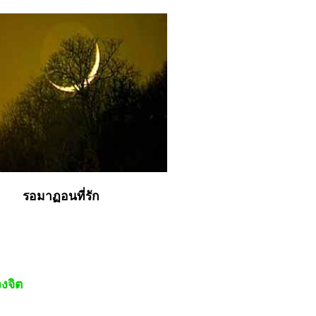
รอมาฏอนที่รัก
งจิต