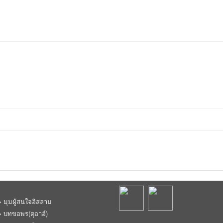
มุมผู้สนใจอิสลาม
บทขอพร(ดุอาอ์)