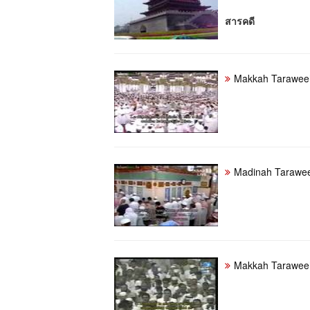
สารคดี
Makkah Taraweeh
Madinah Tarawee
Makkah Taraweeh