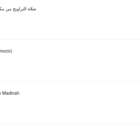
صلاة التراويح من مكة ا
rocco)
to Madinah