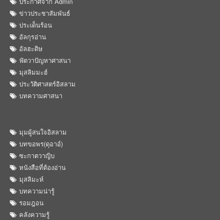
ประกาศจาก Admin
ข่าวประชาสัมพันธ์
ประเด็นร้อน
อัลกุรอ่าน
อัลฮะดิษ
ฟัตวาปัญหาศาสนา
มุสลิมมะฮ์
ประวัติศาสตร์อิสลาม
บทความศาสนา
มุมผู้สนใจอิสลาม
บทขอพร(ดุอาอ์)
ซะกาตวาญิบ
หนังสือที่ต้องอ่าน
มุสลิมะห์
บทความน่ารู้
รอมฎอน
คลังความรู้