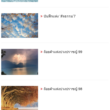
บันทึกแห่ง 'สัจธรรม’7
ถ้อยคำแห่งปวงปราชญ์​ 99
ถ้อยคำแห่งปวงปราชญ์​ 98