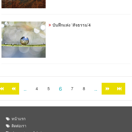
บันทึกแห่ง 'สัจธรรม’4
..
6
..
4
5
7
8
หน้าแรก
ติดต่อเรา