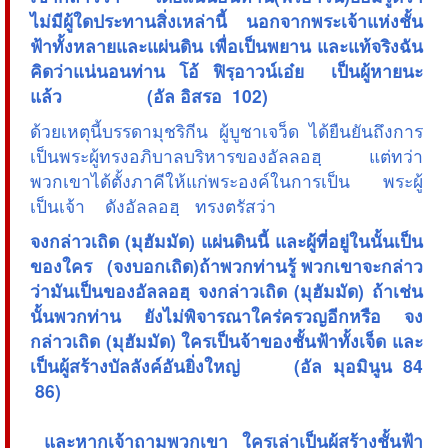
ไม่มีผู้ใดประทานสิ่งเหล่านี้ นอกจากพระเจ้าแห่งชั้น
ฟ้าทั้งหลายและแผ่นดิน เพื่อเป็นพยาน และแท้จริงฉัน
คิดว่าแน่นอนท่าน โอ้ ฟิรฺอาวน์เอ๋ย เป็นผู้หายนะ
แล้ว (อัล อิสรอ 102)
ด้วยเหตุนี้บรรดามุชริกีน ผู้บูชาเจว็ด ได้ยืนยันถึงการ
เป็นพระผู้ทรงอภิบาลบริหารของอัลลอฮฺ แต่ทว่า
พวกเขาได้ตั้งภาคีให้แก่พระองค์ในการเป็น พระผู้
เป็นเจ้า ดังอัลลอฮฺ ทรงตรัสว่า
จงกล่าวเถิด (มุฮัมมัด) แผ่นดินนี้ และผู้ที่อยู่ในนั้นเป็น
ของใคร (จงบอกเถิด)ถ้าพวกท่านรู้ พวกเขาจะกล่าว
ว่ามันเป็นของอัลลอฮฺ จงกล่าวเถิด (มุฮัมมัด) ถ้าเช่น
นั้นพวกท่าน ยังไม่พิจารณาใคร่ครวญอีกหรือ จง
กล่าวเถิด (มุฮัมมัด) ใครเป็นจ้าของชั้นฟ้าทั้งเจ็ด และ
เป็นผู้สร้างบัลลังค์อันยิ่งใหญ่ (อัล มุอมินูน 84
 86)
 และหากเจ้าถามพวกเขา ใครเล่าเป็นผู้สร้างชั้นฟ้า