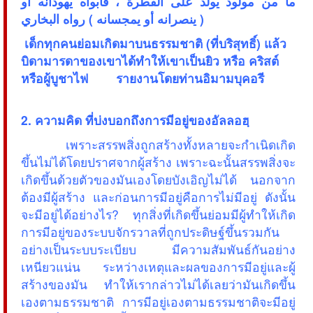
ما من مولود يولد على الفطرة ، فأبواه يهودانه أو
ينصرانه أو يمجسانه ) رواه البخاري )
เด็กทุกคนย่อมเกิดมาบนธรรมชาติ (ที่บริสุทธิ์) แล้ว
บิดามารดาของเขาได้ทำให้เขาเป็นยิว หรือ คริสต์
หรือผู้บูชาไฟ รายงานโดยท่านอิมามบุคอรี
2. ความคิด ที่บ่งบอกถึงการมีอยู่ของอัลลอฮฺ
เพราะสรรพสิ่งถูกสร้างทั้งหลายจะกำเนิดเกิด
ขึ้นไม่ได้โดยปราศจากผู้สร้าง เพราะฉะนั้นสรรพสิ่งจะ
เกิดขึ้นด้วยตัวของมันเองโดยบังเอิญไม่ได้ นอกจาก
ต้องมีผู้สร้าง และก่อนการมีอยู่คือการไม่มีอยู่ ดังนั้น
จะมีอยู่ได้อย่างไร? ทุกสิ่งที่เกิดขึ้นย่อมมีผู้ทำให้เกิด
การมีอยู่ของระบบจักรวาลที่ถูกประดิษฐ์ขึ้นรวมกัน
อย่างเป็นระบบระเบียบ มีความสัมพันธ์กันอย่าง
เหนียวแน่น ระหว่างเหตุและผลของการมีอยู่และผู้
สร้างของมัน ทำให้เรากล่าวไม่ได้เลยว่ามันเกิดขึ้น
เองตามธรรมชาติ การมีอยู่เองตามธรรมชาติจะมีอยู่