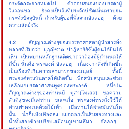
กระจัดกระจายหมดไป คำตอบสนองของบรรดาผู้
วิงวอนขอ ยังคงเป็นสิ่งที่ประจักษ์ชัดเห็นตราบจน
กระทั่งปัจจุบันนี้ สำหรับผู้ขอที่พึ่งจากอัลลอฮฺ ด้วย
ความสัตย์จริง
4.2 สัญญาณต่างๆของบรรดาศาสดาผู้นำสารทั้ง
หลายที่เรียกว่า มุอฺญิซาต ปาฎิหาริย์ซึ่งผู้คนได้ยินได้
เห็น เป็นพยานหลักฐานเด็ดขาดว่าต้องมีผู้กำหนดให้
มีขึ้น นั่นคือ พระองค์ อัลลอฮฺ เนื่องจากสิ่งที่เกิดขึ้น
เป็นเรื่องที่เกินความสามารถของมนุษย์ ทั้งนี้
พระองค์ทรงบันดาลให้เกิดขึ้น เพื่อสนับสนุนและช่วย
เหลือแก่บรรดาศาสนทูตของพระองค์ หนึ่งใน
สัญญาณต่างๆของท่านนบี มูสา(โมเสส) ขอความ
สันติสุขจงมีแด่ท่าน ขณะเมื่อ พระองค์ทรงสั่งใช้ให้
ท่านฟาดทะเลด้วยไม้เท้า เมื่อท่านได้ฟาดมันทันใด
นั้น น้ำก็แห้งเหือดลง แยกออกเป็นสิบสองทางและ
น้ำทั้งสองข้างเปรียบเสมือนภูเขามหึมา อัลลอฮฺ
ทรงตรัสว่า