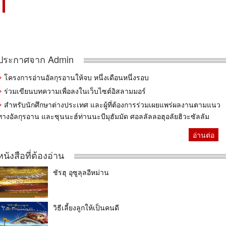
ประกาศจาก Admin
โครงการอ่านอัลกุรอานให้จบ หนึ่งเดือนหนึ่งรอบ
ร่วมเขียนบทความเพื่อลงในเว็บไซต์อิสลามมอร์
สำหรับนักศึกษาต่างประเทศ และผู้ที่ต้องการร่วมเผยแพร่ผลงานตามแนว
ทางอัลกุรอาน และซุนนะฮ์ท่านนะบีมุฮัมมัด ศอลลัลลอฮุอลัยฮิวะซัลลัม
อ่านต่อ
หนังสือที่ต้องอ่าน
ชัรฮุ อุซูลุลอีหม่าน
วิธีเลี้ยงลูกให้เป็นคนดี