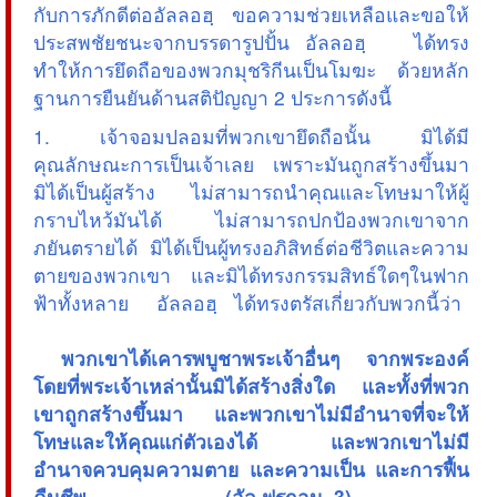
กับการภักดีต่ออัลลอฮฺ ขอความช่วยเหลือและขอให้
ประสพชัยชนะจากบรรดารูปปั้น อัลลอฮฺ ได้ทรง
ทำให้การยึดถือของพวกมุชริกีนเป็นโมฆะ ด้วยหลัก
ฐานการยืนยันด้านสติปัญญา 2 ประการดังนี้
1. เจ้าจอมปลอมที่พวกเขายึดถือนั้น มิได้มี
คุณลักษณะการเป็นเจ้าเลย เพราะมันถูกสร้างขึ้นมา
มิได้เป็นผู้สร้าง ไม่สามารถนำคุณและโทษมาให้ผู้
กราบไหว้มันได้ ไม่สามารถปกป้องพวกเขาจาก
ภยันตรายได้ มิได้เป็นผู้ทรงอภิสิทธ์ต่อชีวิตและความ
ตายของพวกเขา และมิได้ทรงกรรมสิทธ์ใดๆในฟาก
ฟ้าทั้งหลาย อัลลอฮฺ ได้ทรงตรัสเกี่ยวกับพวกนี้ว่า
 พวกเขาได้เคารพบูชาพระเจ้าอื่นๆ จากพระองค์
โดยที่พระเจ้าเหล่านั้นมิได้สร้างสิ่งใด และทั้งที่พวก
เขาถูกสร้างขึ้นมา และพวกเขาไม่มีอำนาจที่จะให้
โทษและให้คุณแก่ตัวเองได้ และพวกเขาไม่มี
อำนาจควบคุมความตาย และความเป็น และการฟื้น
คืนชีพ (อัล ฟุรกอน 3)