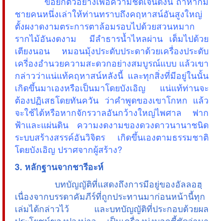
ขอยกตัวอย่างเพื่อความชัดเจนดังนี้ ถ้าหากมี
ชายคนหนึ่งเล่าให้ท่านทราบถึงคฤหาสน์อันสูงใหญ่
ตั้งผงาดงามตระการตาล้อมรอบไปด้วยสวนหมาก
รากไม้อันงดงาม มีลำธารน้ำไหลผ่าน เต็มไปด้วย
เตียงนอน หมอนมุ้งประดับประดาด้วยเครื่องประดับ
เครี่องอำนวยความสะดวกอย่างสมบูรณ์แบบ แล้วเขา
กล่าวว่าแน่แท้คฤหาสน์หลังนี้ และทุกสิ่งที่มีอยู่ในนั้น
เกิดขึ้นมาเองหรือเป็นมาโดยบังเอิญ แน่แท้ท่านจะ
ต้องปฏิเสธโดยทันควัน ว่าคำพูดของเขาโกหก แล้ว
จะใช้ได้หรือหากจักรวาลอันกว้างใหญ่ไพศาล ฟาก
ฟ้าและแผ่นดิน ความงดงามของดวงดาวนานาชนิด
ระบบสร้างสรรค์อันวิจิตร เกิดขึ้นเองตามธรรมชาติ
โดยบังเอิญ ปราศจากผู้สร้าง?
3. หลักฐานจากชารีอะห์
บทบัญญัติที่แสดงถึงการมีอยู่ของอัลลอฮฺ
เนื่องจากบรรดาคัมภีร์ที่ถูกประทานมาก่อนหน้านี้ทุก
เล่มได้กล่าวไว้ และบทบัญญัติที่ประกอบด้วยผล
ประโยชน์ของปวงบ่าว เป็นเครื่องบ่งบอกชี้ชัดว่ามา