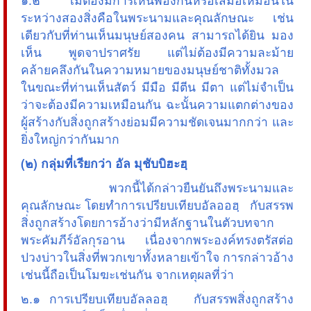
ระหว่างสองสิ่งคือในพระนามและคุณลักษณะ เช่น
เดียวกับที่ท่านเห็นมนุษย์สองคน สามารถได้ยิน มอง
เห็น พูดจาปราศรัย แต่ไม่ต้องมีความละม้าย
คล้ายคลึงกันในความหมายของมนุษย์ชาติทั้งมวล
ในขณะที่ท่านเห็นสัตว์ มีมือ มีตีน มีตา แต่ไม่จำเป็น
ว่าจะต้องมีความเหมือนกัน ฉะนั้นความแตกต่างของ
ผู้สร้างกับสิ่งถูกสร้างย่อมมีความชัดเจนมากกว่า และ
ยิ่งใหญ่กว่ากันมาก
(๒) กลุ่มที่เรียกว่า อัล มุชับบิฮะฮฺ
พวกนี้ได้กล่าวยืนยันถึงพระนามและ
คุณลักษณะ โดยทำการเปรียบเทียบอัลออฮฺ กับสรรพ
สิ่งถูกสร้างโดยการอ้างว่ามีหลักฐานในตัวบทจาก
พระคัมภีร์อัลกุรอาน เนื่องจากพระองค์ทรงตรัสต่อ
ปวงบ่าวในสิ่งที่พวกเขาทั้งหลายเข้าใจ การกล่าวอ้าง
เช่นนี้ถือเป็นโมฆะเช่นกัน จากเหตุผลที่ว่า
๒.๑ การเปรียบเทียบอัลลอฮฺ กับสรรพสิ่งถูกสร้าง