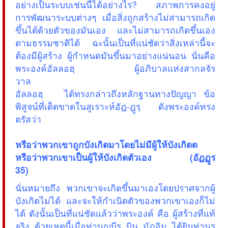
อย่างเป็นระบบเช่นนี้ได้อย่างไร? สภาพการคงอยู่
การพัฒนาระบบต่างๆ เมื่อสิ่งถูกสร้างไม่สามารถเกิด
ขึ้นได้ด้วยตัวของมันเอง และไม่สามารถเกิดขึ้นเอง
ตามธรรมชาติได้ ฉะนั้นเป็นที่แน่ชัดว่าสิ่งเหล่านี้จะ
ต้องมีผู้สร้าง ผู้กำหนดมันขึ้นมาอย่างแน่นอน นั่นคือ
พระองค์อัลลอฮฺ ผู้อภิบาลแห่งสากลจัร
วาล
อัลลอฮฺ ได้ทรงกล่าวถึงหลักฐานทางปัญญา ข้อ
พิสูจน์ที่เด็ดขาดในสูเราะห์อัฎ-ฎูรฺ ดังพระองค์ทรง
ตรัสว่า
หรือว่าพวกเขาถูกบังเกิดมาโดยไม่มีผู้ให้บังเกิดด
หรือว่าพวกเขาเป็นผู้ให้บังเกิดตัวเอง (อัฏฏูร
35)
นั่นหมายถึง พวกเขาจะเกิดขึ้นมาเองโดยปราศจากผู้
บังเกิดไม่ได้ และจะให้กำเนิดตัวของพวกเขาเองก็ไม่
ได้ ดังนั้นเป็นที่แน่ชัดแล้วว่าพระองค์ คือ ผู้สร้างที่แท้
จริง ด้วยเหตุนี้เมื่อท่านญุบีรฺ บิน มัฏอิม ได้ยินท่านร