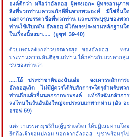
องค์ดีกว่า หรือว่าอัลลอฮฺ ผู้ทรงเอกะ ผู้ทรงอานุภาพ
สิ่งที่พวกท่านเคารพภักดีอื่นจากพระองค์ มิใช่อื่นใด
นอกจากบรรดาชื่อที่พวกท่าน และบรรพบุรุษของพวก
ท่านใช้เรียกมัน อัลลอฮฺ มิได้ทรงประทานหลักฐานใด
ในเรื่องนี้ลงมา..... (ยูซุฟ 39-40)
ด้วยเหตุผลดังกล่าวบรรดารสูล ของอัลลอฮฺ ทรง
ประทานความสันติสุขแก่ท่าน ได้กล่าวกับบรรดากลุ่ม
ชนของท่านว่า
.....โอ้ ประชาชาติของฉันเอ๋ย จงเคารพสักการะ
อัลลอฮฺเถิด ไม่มีผู้ควรได้รับสักการะใดๆสำหรับพวก
ท่านอีกแล้วอื่นนอกจากพระองค์ แท้จริงฉันกลัวการ
ลงโทษในวันอันยิ่งใหญ่จะประสบแก่พวกท่าน (อัล อะ
อรอฟ 59)
แต่ทว่าบรรดามุชริกีน(ผู้บูชาเจว็ด) ได้ปฏิเสธท่านโดย
ยึดถือเจ้าจอมปลอม นอกจากอัลลอฮฺ บูชาพร้อมๆไป