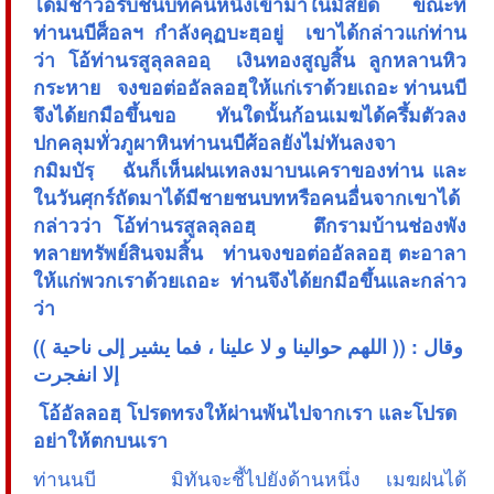
ได้มีชาวอรับชนบทคนหนึ่งเข้ามาในมัสยิด ขณะที่
ท่านนบีศ็อลฯ กำลังคุฏบะฮฺอยู่ เขาได้กล่าวแก่ท่าน
ว่า โอ้ท่านรสูลุลลออฺ เงินทองสูญสิ้น ลูกหลานหิว
กระหาย จงขอต่ออัลลอฮฺให้แก่เราด้วยเถอะ ท่านนบี
จึงได้ยกมือขึ้นขอ ทันใดนั้นก้อนเมฆได้ครึ้มตัวลง
ปกคลุมทั่วภูผาหินท่านนบีศ้อลยังไม่ทันลงจา
กมิมบัรฺ ฉันก็เห็นฝนเทลงมาบนเคราของท่าน และ
ในวันศุกร์ถัดมาได้มีชายชนบทหรือคนอื่นจากเขาได้
กล่าวว่า โอ้ท่านรสูลลุลอฮฺ ตึกรามบ้านช่องพัง
ทลายทรัพย์สินจมสิ้น ท่านจงขอต่ออัลลอฮฺ ตะอาลา
ให้แก่พวกเราด้วยเถอะ ท่านจึงได้ยกมือขึ้นและกล่าว
ว่า
(( وقال : (( اللهم حوالينا و لا علينا ، فما يشير إلى ناحية
إلا انفجرت
 โอ้อัลลอฮฺ โปรดทรงให้ผ่านพ้นไปจากเรา และโปรด
อย่าให้ตกบนเรา
ท่านนบี มิทันจะชี้ไปยังด้านหนึ่ง เมฆฝนได้