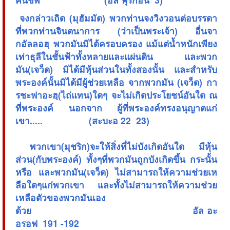
 จงกล่าวเถิด (มุฮัมมัด) พวกท่านจงวิงวอนต่อบรรดา
ที่พวกท่านจินตนาการ (ว่าเป็นพระเจ้า) อื่นจา
กอัลลอฮฺ พวกมันมิได้ครอบครอง แม้แต่น้ำหนักเพียง
เท่าธุลีในชั้นฟ้าทั้งหลายและแผ่นดิน และพวก
มัน(เจว็ด) มิได้มีหุ้นส่วนในทั้งสองนั้น และสำหรับ
พระองค์นั้นมิได้มีผู้ช่วยเหลือ จากพวกมัน (เจว็ด) กา
รชะฟาอะฮฺ(ไถ่แทน)ใดๆ จะไม่เกิดประโยชน์อันใด ณ
ที่พระองค์ นอกจาก ผู้ที่พระองค์ทรงอนุญาตแก่
เขา..... (สะบะอ 22  23)
 พวกเขา(มุชริก)จะให้สิ่งที่ไม่บังเกิดอันใด มีหุ้น
ส่วน(กับพระองค์) ทั้งๆที่พวกมันถูกบังเกิดขึ้น กระนั้น
หรือ และพวกมัน(เจว็ด) ไม่สามารถให้ความช่วยเห
ลือใดๆแก่พวกเขา และทั้งไม่สามารถให้ความช่วย
เหลือตัวของพวกมันเอง
ด้วย อัล อะ
อรอฟ 191 -192