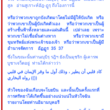
สูล อ่านสูเราะห์อัฎ-ฎูรฺ ถึงโองการนี้
หรือว่าพวกเขาถูกบังเกิดมาโดยไม่มีผู้ให้บังเกิด หรือ
ว่าพวกเขาเป็นผู้บังเกิดตัวเอง หรือว่าพวกเขาเป็นผู้
สร้างชั้นฟ้าทั้งหลายและแผ่นดินนี้ เปล่าเลย เพราะ
พวกเขาไม่เชื่อมั่นต่างหาก หรือว่าพวกเขามี
ขุมทรัพย์แห่งพระเจ้าของเจ้า หรือว่าพวกเขาเป็นผู้มี
อำนาจจัดการ อัฏฏูร 35  37
ซึ่งในขณะนั้นท่านญุบิรฺ รฎิฯ ยังเป็นมุชริก ผู้เคารพ
บูชาเจว็ดอยู่ ท่านได้กล่าวว่า
كاد قلبي أن يطير ، وذلك أول ما وقر الإيمان في قلبي
)) رواه البخاري))
หัวใจของฉันเกือบจะโบยบิน และนั้นเป็นครั้งแรกที่
การศรัทธาได้เกิดขึ้นอย่างแน่วแน่ในหัวใจฉัน
รายงานโดยท่านอิมามบุคอรี