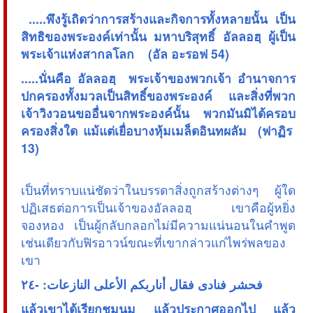
 .....พึงรู้เถิดว่าการสร้างและกิจการทั้งหลายนั้น เป็น
สิทธิของพระองค์เท่านั้น มหาบริสุทธิ์ อัลลอฮฺ ผู้เป็น
พระเจ้าแห่งสากลโลก (อัล อะรอฟ 54)
.....นั่นคือ อัลลอฮฺ พระเจ้าของพวกเจ้า อำนาจการ
ปกครองทั้งมวลเป็นสิทธิ์ของพระองค์ และสิ่งที่พวก
เจ้าวิงวอนขออื่นจากพระองค์นั้น พวกมันมิได้ครอบ
ครองสิ่งใด แม้แต่เยื่อบางหุ้มเมล็ดอินทผลัม (ฟาฏิร
13)
เป็นที่ทราบแน่ชัดว่าในบรรดาสิ่งถูกสร้างต่างๆ ผู้ใด
ปฏิเสธต่อการเป็นเจ้าของอัลลอฮฺ เขาคือผู้หยิ่ง
จองหอง เป็นผู้กลับกลอกไม่มีความแน่นอนในคำพูด
เช่นเดียวกับฟิรอาวน์ขณะที่เขากล่าวแก่ไพร่พลของ
เขา
فحشر فنادى فقال أناربكم الأعلى النازعات: -٢٤
แล้วเขาได้เรียกชุมนุม แล้วประกาศออกไป แล้ว