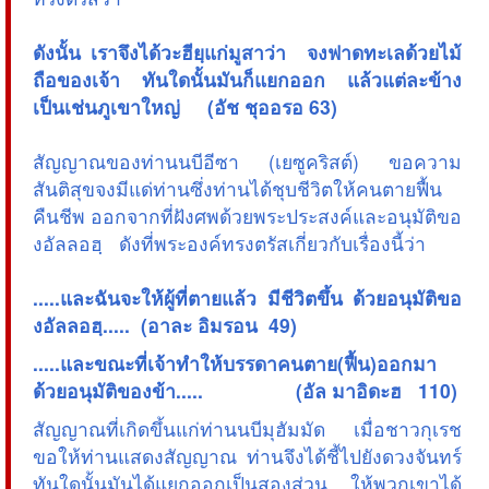
ดังนั้น เราจึงได้วะฮียฺแก่มูสาว่า จงฟาดทะเลด้วยไม้
ถือของเจ้า ทันใดนั้นมันก็แยกออก แล้วแต่ละข้าง
เป็นเช่นภูเขาใหญ่ (อัช ชุออรอ 63)
สัญญาณของท่านนบีอีซา (เยซูคริสต์) ขอความ
สันติสุขจงมีแด่ท่านซึ่งท่านได้ชุบชีวิตให้คนตายฟื้น
คืนชีพ ออกจากที่ฝังศพด้วยพระประสงค์และอนุมัติขอ
งอัลลอฮฺ ดังที่พระองค์ทรงตรัสเกี่ยวกับเรื่องนี้ว่า
.....และฉันจะให้ผู้ที่ตายแล้ว มีชีวิตขึ้น ด้วยอนุมัติขอ
งอัลลอฮฺ..... (อาละ อิมรอน 49)
.....และขณะที่เจ้าทำให้บรรดาคนตาย(ฟื้น)ออกมา
ด้วยอนุมัติของข้า..... (อัล มาอิดะฮ 110)
สัญญาณที่เกิดขึ้นแก่ท่านนบีมุฮัมมัด เมื่อชาวกุเรช
ขอให้ท่านแสดงสัญญาณ ท่านจึงได้ชี้ไปยังดวงจันทร์
ทันใดนั้นมันได้แยกออกเป็นสองส่วน ให้พวกเขาได้