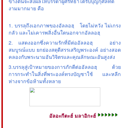
ข้างต้นจะส่งผลให้บรรดาผู้ศรัทธาได้รับบุญกุศลที่ดี
งามมากมาย คือ
1. บรรลุถึงเอกภาพของอัลลอฮฺ โดยไม่หวัง ไม่เกรง
กลัว และไม่เคารพสิ่งอื่นใดนอกจากอัลลอฮฺ
2. แสดงออกซึ่งความรักที่มีต่ออัลลอฮฺ อย่าง
สมบูรณ์แบบ ยกย่องสดุดีสรรเสริญพระองค์ อย่างสอด
คลองกับพระนามอันวิจิตรและคุณลักษณะอันสูงส่ง
3.บรรลุสู่เป้าหมายของการภักดีต่ออัลลอฮฺ ด้วย
การกระทำในสิ่งที่พระองค์ทรงบัญชาใช้ และหลีก
ห่างจากข้อห้ามทั้งหลาย
อัลอะกีดะฮ์ มลาอิกะฮ์