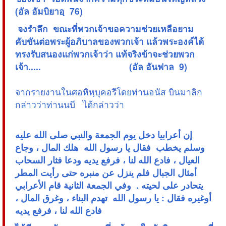
(อัล อัมบิยาอฺ 76)
 จงรำลึก ขณะที่พวกเจ้าขอความช่วยเหลือยาม
คับขันต่อพระผู้อภิบาลของพวกเจ้า แล้วพระองค์ได้
ทรงรับสนองแก่พวกเจ้าว่า แท้จริงข้าจะช่วยพวก
เจ้า..... (อัล อันฟาล 9)
จากรายงานในศอหิหฺบุคอรีโดยท่านอนัส บินมาลิก
กล่าวว่าท่านนบี ได้กล่าวว่า
إن أعرابيا دخل يوم الجمعة والنبي صلى الله عليه
وسلم يخطب  فقال يا رسول الله  هلك المال ، وجاع
العيال ، فادع الله لنا ، فرفع يديه ودعا فثار السحاب
أمثال الجبال فلم ينزل عن منبره حتى رأيت المطر
يتحادر على لحيته .  وفي الجمعة الثانية قام الأعرابي
أوغيره فقال : يا رسول الله  تهدم البناء ، وغرق المال ،
فادع الله لنا ، فرفع يديه