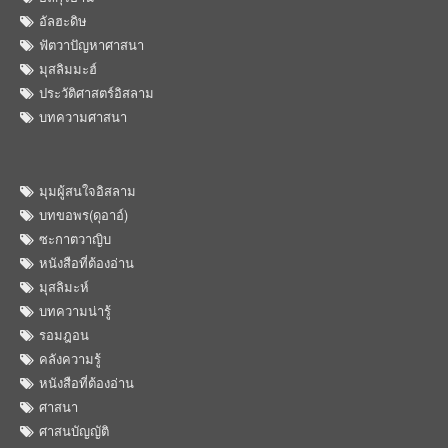
อัลฮะดิษ
ฟัตวาปัญหาศาสนา
มุสลิมมะฮ์
ประวัติศาสตร์อิสลาม
บทความศาสนา
มุมผู้สนใจอิสลาม
บทขอพร(ดุอาอ์)
ซะกาตวาญิบ
หนังสือที่ต้องอ่าน
มุสลิมะห์
บทความน่ารู้
รอมฎอน
คลังความรู้
หนังสือที่ต้องอ่าน
ศาสนา
ศาสนบัญญัติ