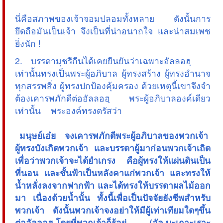
นี่คือสภาพของเจ้าจอมปลอมทั้งหลาย ดังนั้นการ
ยึดถือมันเป็นเจ้า จึงเป็นที่น่าอนาถใจ และน่าสมเพช
ยิ่งนัก !
2. บรรดามุชรีกีนได้เคยยืนยันว่าเฉพาะอัลลอฮฺ
เท่านั้นทรงเป็นพระผู้อภิบาล ผู้ทรงสร้าง ผู้ทรงอำนาจ
ทุกสรรพสิ่ง ผู้ทรงปกป้องคุ้มครอง ด้วยเหตุนี้เขาจึงจำ
ต้องเคารพภักดีต่ออัลลอฮฺ พระผู้อภิบาลองค์เดียว
เท่านั้น พระองค์ทรงตรัสว่า
 มนุษย์เอ๋ย จงเคารพภักดีพระผู้อภิบาลของพวกเจ้า
ผู้ทรงบังเกิดพวกเจ้า และบรรดาผู้มาก่อนพวกเจ้าเถิด
เพื่อว่าพวกเจ้าจะได้ยำเกรง คือผู้ทรงให้แผ่นดินเป็น
ที่นอน และชั้นฟ้าเป็นหลังคาแก่พวกเจ้า และทรงให้
น้ำหลั่งลงจากฟากฟ้า และได้ทรงให้บรรดาผลไม้ออก
มา เนื่องด้วยน้ำนั้น ทั้งนี้เพื่อเป็นปัจจัยยังชีพสำหรับ
พวกเจ้า ดังนั้นพวกเจ้าจงอย่าให้มีผู้เท่าเทียมใดๆขึ้น
ต่ออัลลอฮฺ โดยที่พวกเจ้าก็รู้อยู่ (อัล บะเกาะเราะ