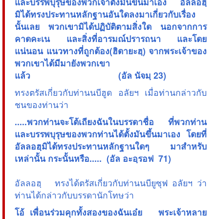
และบรรพบุรุษของพวกเจ้าตั้งมันขึ้นมาเอง อัลลอฮฺ
มิได้ทรงประทานหลักฐานอันใดลงมาเกี่ยวกับเรื่อง
นั้นเลย พวกเขามิได้ปฏิบัติตามสิ่งใด นอกจากการ
คาดคะเน และสิ่งที่อารมณ์ปรารถนา และโดย
แน่นอน แนวทางที่ถูกต้อง(ฮิดายะฮฺ) จากพระเจ้าของ
พวกเขาได้มีมายังพวกเขา
แล้ว (อัล นัจมฺ 23)
ทรงตรัสเกี่ยวกับท่านนบีฮูด อลัยฯ เมื่อท่านกล่าวกับ
ชนของท่านว่า
.....พวกท่านจะโต้เถียงฉันในบรรดาชื่อ ที่พวกท่าน
และบรรพบุรุษของพวกท่านได้ตั้งมันขึ้นมาเอง โดยที่
อัลลอฮฺมิได้ทรงประทานหลักฐานใดๆ มาสำหรับ
เหล่านั้น กระนั้นหรือ..... (อัล อะอฺรอฟ 71)
อัลลอฮฺ ทรงได้ตรัสเกี่ยวกับท่านนบียูซุฟ อลัยฯ ว่า
ท่านได้กล่าวกับบรรดานักโทษว่า
โอ้ เพื่อนร่วมคุกทั้งสองของฉันเอ๋ย พระเจ้าหลาย