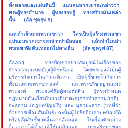
ทั้งหลายและแผ่นดินนี้ แน่นอนพวกเขาจะกล่าวว่า
พระผู้ทรงอำนาจ ผู้ทรงรอบรู้ ทรงสร้างมันเหล่า
นั้น (อัล ซุครุฟ 9)
และถ้าเจ้าถามพวกเขาว่า ใครเป็นผู้สร้างพวกเขา
แน่นอนพวกเขาจะกล่าวว่าอัลลอฮฺ แล้วทำไมเล่า
พวกเขาจึงหันเหออกไปทางอื่น (อัล ซุครุฟ 87)
อัลลอฮฺ ทรงบัญชาอย่างสมบูรณ์ในเรื่องของ
จักรวาลและบทบัญญัติชะรีอะฮฺ โดยพระองค์เป็นผู้
บริหารกิจการในสากลจักวาล เป็นผู้ชี้ขาดในกิจการ
ทั้งปวงตามพระประสงค์ และพระปรีชาญานแห่ง
พระองค์ พระองค์คือผู้ทรงตัดสิน ผู้ทรงกำหนด
กฎหมายอันเกี่ยวกับการอิบาดะฮฺ(การทำความภักดี)
อะหฺกาม (กฎบทบัญญัติ) และ มุอามะลาต (บทที่ว่า
ด้วยการเชื่อมสัมพันธ์) ฉะนั้นผู้ใดยึดถือเอาบทบัญญัติ
หรือผู้ตัดสินชี้ขาดอื่นจากอัลลอฮฺ ในเรื่องดังกล่าว
ถือว่าเขาได้ตั้งภาคีให้แก่อัลลอฮฺ การศรัทธาของ