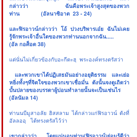
กล่าวว่า ฉันคือพระเจ้าสูงสุดของพวก
ท่าน (อัลนาซิอาต 23 - 24)
และฟิรอาวน์กล่าวว่า โอ้ ปวงบริพารเอ๋ย ฉันไม่เคย
รู้จักพระเจ้าอื่นใดของพวกท่านนอกจากฉัน.....
(อัล กอศ็อด 38)
แต่นั่นไม่เกี่ยวข้องกับอะกีดะฮฺ พระองค์ทรงตรัสว่า
 และพวกเขาได้ปฏิเสธมันอย่างอยุติธรรม และเย่อ
หยิ่งทั้งๆที่จิตใจของพวกเขาเชื่อมั่น ดังนั้นจงดูเถิดว่า
บั้นปลายของบรรดาผู้บ่อนทำลายนั้นจะเป็นเช่นไร
(อัลนัมล 14)
ท่านนบีมูสาอลัย ฮิสสลาม ได้กล่าวแก่ฟิรอาวน์ ดังที่
อัลลออฺ ได้ทรงตรัสไว้ว่า
เขากล่าวว่า โดยแน่นอนท่าน(ฟิรอาวน์)ย่อมรู้ดีว่า