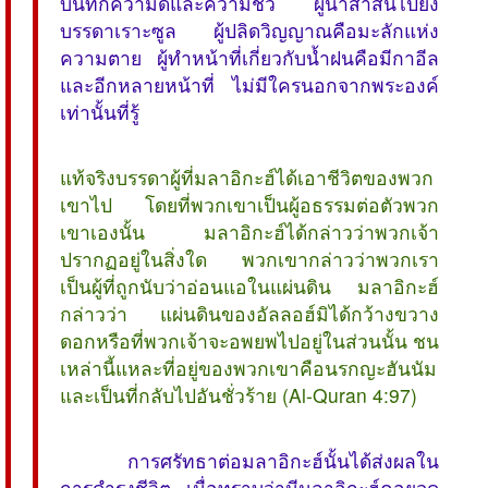
บันทึกความดีและความชั่ว ผู้นำสาสน์ไปยัง
บรรดาเราะซูล ผู้ปลิดวิญญาณคือมะลักแห่ง
ความตาย ผู้ทำหน้าที่เกี่ยวกับน้ำฝนคือมีกาอีล
และอีกหลายหน้าที่ ไม่มีใครนอกจากพระองค์
เท่านั้นที่รู้
แท้จริงบรรดาผู้ที่มลาอิกะฮ์ได้เอาชีวิตของพวก
เขาไป โดยที่พวกเขาเป็นผู้อธรรมต่อตัวพวก
เขาเองนั้น มลาอิกะฮ์ได้กล่าวว่าพวกเจ้า
ปรากฏอยู่ในสิ่งใด พวกเขากล่าวว่าพวกเรา
เป็นผู้ที่ถูกนับว่าอ่อนแอในแผ่นดิน มลาอิกะฮ์
กล่าวว่า แผ่นดินของอัลลอฮ์มิได้กว้างขวาง
ดอกหรือที่พวกเจ้าจะอพยพไปอยู่ในส่วนนั้น ชน
เหล่านี้แหละที่อยู่ของพวกเขาคือนรกญะฮันนัม
และเป็นที่กลับไปอันชั่วร้าย (Al-Quran 4:97)
การศรัทธาต่อมลาอิกะฮ์นั้นได้ส่งผลใน
การดำรงชีวิต เมื่อทราบว่ามีมลาอิกะฮ์คอยจด