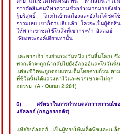
ตาย ไม่มีชีวิตไหนที่รอดพ้น หากแม้นว่าไม่มี
การตัดสินคนที่ทำความชั่วอย่างมากมายสั่งฆ่า
ผู้บริสุทธิ์ โกงกินบ้านเมืองและยังไม่ได้ชดใช้
กรรมเลย เขาก็ตายเสียแล้ว ใครจะเป็นผู้ตัดสิน
ให้พวกเขาชดใช้ในสิ่งที่เขากระทำ อัลลอฮ์
เพียงพระองค์เดียวเท่านั้น
และพวกเจ้า จงยำเกรงวันหนึ่ง (วันสิ้นโลก) ซึ่ง
พวกเจ้าจะถูกนำกลับไปยังอัลลอฮ์และในวันนั้น
แต่ละชีวิตจะถูกตอบแทนเต็มโดยครบถ้วน ตาม
ที่ชีวิตนั้นได้แสวงหาไว้และพวกเขาจะไม่ถูก
อธรรม (Al- Quran 2:281)
6) ศรัทธาในการกำหนดสภาวะการณ์ขอ
งอัลลอฮ์ (กอฎอรกอดัร)
แท้จริงอัลลอฮ์ เป็นผู้ทรงให้เมล็ดพืชและเมล็ด