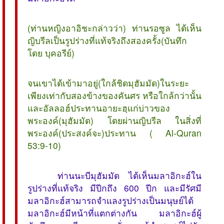
(ท่านหญิงอาอิชะกล่าวว่า) ท่านรอซูล ได้เห็น
ญิบรีลเป็นรูปร่างที่แท้จริงถึงสองครั้ง(บันทึก
โดย บุคอรีย์)
จนเขาได้เข้ามาอยู่(ใกล้ชิดมุฮัมมัด)ในระยะ
เพียงเท่ากับสองข้างของคันศร หรือใกล้กว่านั้น
และอัลลอฮ์ประทานอายะฮฺแก่บ่าวของ
พระองค์(มุฮัมมัด) โดยผ่านญิบรีล ในสิ่งที่
พระองค์(ประสงค์จะ)ประทาน ( Al-Quran
53:9-10)
ท่านนะบีมุฮัมมัด ได้เห็นมลาอิกะฮ์ใน
รูปร่างที่แท้จริง มีปีกถึง 600 ปีก และมีรัศมี
มลาอิกะฮ์สามารถจำแลงรูปร่างเป็นมนุษย์ได้
มลาอิกะฮ์มีหน้าที่แตกต่างกัน มลาอิกะฮ์ผู้