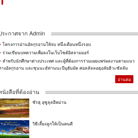
ประกาศจาก Admin
โครงการอ่านอัลกุรอานให้จบ หนึ่งเดือนหนึ่งรอบ
ร่วมเขียนบทความเพื่อลงในเว็บไซต์อิสลามมอร์
สำหรับนักศึกษาต่างประเทศ และผู้ที่ต้องการร่วมเผยแพร่ผลงานตามแนว
ทางอัลกุรอาน และซุนนะฮ์ท่านนะบีมุฮัมมัด ศอลลัลลอฮุอลัยฮิวะซัลลัม
อ่านต่อ
หนังสือที่ต้องอ่าน
ชัรฮุ อุซูลุลอีหม่าน
วิธีเลี้ยงลูกให้เป็นคนดี