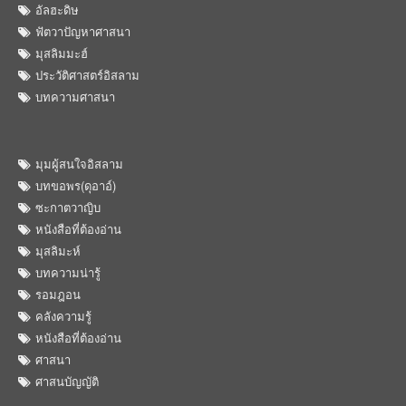
อัลฮะดิษ
ฟัตวาปัญหาศาสนา
มุสลิมมะฮ์
ประวัติศาสตร์อิสลาม
บทความศาสนา
มุมผู้สนใจอิสลาม
บทขอพร(ดุอาอ์)
ซะกาตวาญิบ
หนังสือที่ต้องอ่าน
มุสลิมะห์
บทความน่ารู้
รอมฎอน
คลังความรู้
หนังสือที่ต้องอ่าน
ศาสนา
ศาสนบัญญัติ