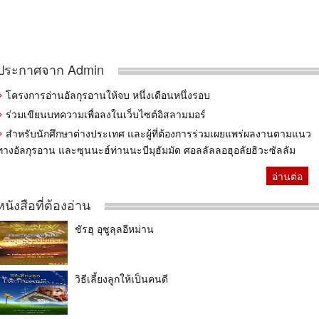
ประกาศจาก Admin
โครงการอ่านอัลกุรอานให้จบ หนึ่งเดือนหนึ่งรอบ
ร่วมเขียนบทความเพื่อลงในเว็บไซต์อิสลามมอร์
สำหรับนักศึกษาต่างประเทศ และผู้ที่ต้องการร่วมเผยแพร่ผลงานตามแนว
ทางอัลกุรอาน และซุนนะฮ์ท่านนะบีมุฮัมมัด ศอลลัลลอฮุอลัยฮิวะซัลลัม
อ่านต่อ
หนังสือที่ต้องอ่าน
ชัรฮุ อุซูลุลอีหม่าน
วิธีเลี้ยงลูกให้เป็นคนดี