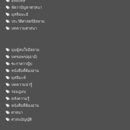
อัลฮะดิษ
ฟัตวาปัญหาศาสนา
มุสลิมมะฮ์
ประวัติศาสตร์อิสลาม
บทความศาสนา
มุมผู้สนใจอิสลาม
บทขอพร(ดุอาอ์)
ซะกาตวาญิบ
หนังสือที่ต้องอ่าน
มุสลิมะห์
บทความน่ารู้
รอมฎอน
คลังความรู้
หนังสือที่ต้องอ่าน
ศาสนา
ศาสนบัญญัติ