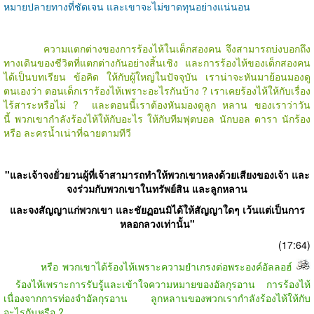
หมายปลายทางที่ชัดเจน และเขาจะไม่ขาดทุนอย่างแน่นอน
ความแตกต่างของการร้องไห้ในเด็กสองคน จึงสามารถบ่งบอกถึง
ทางเดินของชีวิตที่แตกต่างกันอย่างสิ้นเชิง
และการร้องไห้ของเด็กสองคน
ได้เป็นบทเรียน ข้อคิด ให้กับผู้ใหญ่ในปัจจุบัน เราน่าจะหันมาย้อนมองดู
ตนเองว่า ตอนเด็กเราร้องไห้เพราะอะไรกันบ้าง ? เราเคยร้องไห้ให้กับเรื่อง
ไร้สาระหรือไม่ ? และตอนนี้เราต้องหันมองดูลูก หลาน ของเราว่าวัน
นี้ พวกเขากำลังร้องไห้ให้กับอะไร ให้กับทีมฟุตบอล นักบอล ดารา นักร้อง
หรือ ละครน้ำเน่าที่ฉายตามทีวี
"และเจ้าจงยั่วยวนผู้ที่เจ้าสามารถทำให้พวกเขาหลงด้วยเสียงของเจ้า
และ
จงร่วมกับพวกเขาในทรัพย์สิน และลูกหลาน
และจงสัญญาแก่พวกเขา
และชัยฏอนมิได้ให้สัญญาใดๆ เว้นแต่เป็นการ
หลอกลวงเท่านั้น"
(17:64)
หรือ พวกเขาได้ร้องไห้เพราะความยำเกรงต่อพระองค์อัลลอฮ์
ร้องไห้เพราะการรับรู้และเข้าใจความหมายของอัลกุรอาน การร้องไห้
เนื่องจากการท่องจำอัลกุรอาน ลูกหลานของพวกเรากำลังร้องไห้ให้กับ
อะไรกันหรือ ?