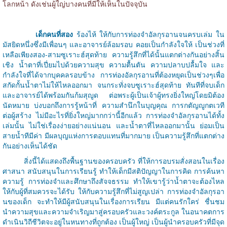
โลกหน้า ดังเช่นผู้ใญ่บางคนที่มีให้เห็นในปัจจุบัน
เด็กคนที่สอง
ร้องไห้ ให้กับการท่องจำอัลกุรอานจนครบเล่ม ใน
มัสยิดหนึ่งซึ่งมีเพื่อนๆ และอาจารย์ล้อมรอบ คอยเป็นกำลังใจให้ เป็นช่วงที่
เหลือเพียงสอง-สามซูเราะฮ์สุดท้าย ความรู้สึกที่ได้นั้นแตกต่างกันอย่างสิ้น
เชิง น้ำตาที่เปี่ยมไปด้วยความสุข ความตื้นตัน ความปลาบปลื้มใจ และ
กำลังใจที่ได้จากบุคคลรอบข้าง การท่องอัลกุรอานที่ต้องหยุดเป็นช่วงๆเพื่อ
สกัดกั้นน้ำตาไม่ให้ไหลออกมา จนกระทั่งจบซูเราะฮ์สุดท้าย ทันทีที่จบเด็ก
และอาจารย์ได้พร้อมกันก้มสุญูด ต่อพระผู้เป็นเจ้าผู้ทรงยิ่งใหญ่โดยมิต้อง
นัดหมาย บ่งบอกถึงการรู้หน้าที่ ความสำนึกในบุญคุณ การกตัญญูกตเวที
ต่อผู้สร้าง ไม่มีอะไรที่ยิ่งใหญ่มากกว่านี้อีกแล้ว การท่องจำอัลกุรอานได้ทั้ง
เล่มนั้น ไม่ใช่เรื่องง่ายอย่างแน่นอน และน้ำตาที่ไหลออกมานั้น ย่อมเป็น
สายน้ำทีมีค่า มีผลบุญแห่งการตอบแทนที่มากมาย เป็นความรู้สึกที่แตกต่าง
กันอย่างเห็นได้ชัด
สิ่งนี้ได้แสดงถึงพื้นฐานของครอบครัว ที่ให้การอบรมสั่งสอนในเรื่อง
ศาสนา สนับสนุนในการเรียนรู้ ทำให้เด็กมีสติปัญญาในการคิด การค้นหา
ความรู้ การท่องจำและศึกษาถึงสัจจธรรม ทำให้เขารู้ว่าน้ำตาจะต้องไหล
ให้กับผู้ที่สมควรจะได้รับ ให้กับความรู้สึกที่ไม่สูญเปล่า การท่องจำอัลกุรอา
นของเด็ก จะทำให้มีผู้สนับสนุนในเรื่องการเรียน มีแต่คนรักใคร่ ชื่นชม
นำความสุขและความจำเริญมาสู่ครอบครัวและวงค์ตระกูล ในอนาคตการ
ดำเนินวิถีชีวิตจะอยู่ในหนทางที่ถูกต้อง เป็นผู้ใหญ่ เป็นผู้นำครอบครัวที่มีจุด