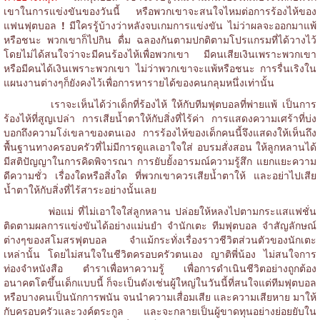
เขาในการแข่งขันของวันนี้ หรือพวกเขาจะสนใจไหมต่อการร้องไห้ของ
แฟนฟุตบอล
!
มีใครรู้บ้างว่าหลังจบเกมการแข่งขัน ไม่ว่าผลจะออกมาแพ้
หรือชนะ พวกเขาก็ไปกิน ดื่ม ฉลองกันตามปกติตามโปรแกรมที่ได้วางไว้
โดยไม่ได้สนใจว่าจะมีคนร้องไห้เพื่อพวกเขา มีคนเสียเงินเพราะพวกเขา
หรือมีคนได้เงินเพราะพวกเขา ไม่ว่าพวกเขาจะแพ้หรือชนะ การรื่นเริงใน
แผนงานต่างๆก็ยังคงไว้เพื่อการหารายได้ของคนกลุมหนึ่งเท่านั้น
เราจะเห็นได้ว่าเด็กที่ร้องไห้ ให้กับทีมฟุตบอลที่พ่ายแพ้ เป็นการ
ร้องไห้ที่สูญเปล่า การเสียน้ำตาให้กับสิ่งที่ไร้ค่า การแสดงความเศร้าที่บ่ง
บอกถึงความโง่เขลาของตนเอง การร้องไห้ของเด็กคนนี้จึงแสดงให้เห็นถึง
พื้นฐานทางครอบครัวที่ไม่มีการดูแลเอาใจใส่ อบรมสั่งสอน ให้ลูกหลานได้
มีสติปัญญาในการคิดพิจารณา การยับยั้งอารมณ์ความรู้สึก แยกแยะความ
ดีความชั่ว เรื่องใดหรือสิ่งใด ที่พวกเขาควรเสียน้ำตาให้ และอย่าไปเสีย
น้ำตาให้กับสิ่งที่ไร้สาระอย่างนั้นเลย
พ่อแม่ ที่ไม่เอาใจใส่ลูกหลาน ปล่อยให้หลงไปตามกระแสแฟชั่น
ติดตามผลการแข่งขันได้อย่างแม่นยำ จำนักเตะ ทีมฟุตบอล จำสัญลักษณ์
ต่างๆของสโมสรฟุตบอล จำแม้กระทั่งเรื่องราวชีวิตส่วนตัวของนักเตะ
เหล่านั้น โดยไม่สนใจในชีวิตครอบครัวตนเอง ญาติพี่น้อง ไม่สนใจการ
ท่องจำหนังสือ ตำราเพื่อหาความรู้ เพื่อการดำเนินชีวิตอย่างถูกต้อง
อนาคตโตขึ้นเด็กแบบนี้ ก็จะเป็นดังเช่นผู้ใหญ่ในวันนี้ที่สนใจแต่ทีมฟุตบอล
หรือบางคนเป็นนักการพนัน จนนำความเสื่อมเสีย และความเสียหาย มาให้
กับครอบครัวและวงค์ตระกูล และจะกลายเป็นผู้ขาดทุนอย่างย่อยยับใน