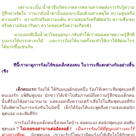
เพราะฉะนั้น น้ำตาจึงเกิดจากหลากหลายสาเหตุห่งการรับรู้ความ
รู้สึกทางจิตใจ ว่าจะกลั่นน้ำตานั้นออกมาเนื่องด้วยสาเหตุใด ความสุขหรือ
ความเศร้า ความรักหรือความแค้น ความสมหวังหรือผิดหวัง ความชื่นชม
หรือความอิจฉาริษยา ความชอบหรือความเกียจชัง
น่าแปลกที่เมื่อน้ำตาไหลออกมา กลับทำให้เราผ่อนคลายความรู้สึกที่
รุนแรงให้บรรเทาลงได้ และการร้องไห้บางครั้งจะทำให้เราได้คิดอะไรๆ
ได้มากขึ้นเช่นกัน
ทีนี้เรามาดูการร้องไห้ของเด็กสองคน ในวาระที่แตกต่างกันอย่างสิ้น
เชิง
เด็กคนแรก
ร้องไห้ ให้กับมนุษย์กลุ่มหนึ่ง ร้องไห้เพราะทีมฟุตบอลที่
ตนเองรัก แพ้ทีมคู่แข่ง นักข่าวได้เข้าไปสัมภาษณ์ถึงความรู้สึกของเด็กคน
นั้นที่ร้องไห้อย่างมากมาย แสดงออกถึงความเศร้าเสียใจในทีมฟุตบอลที่รัก
ได้แพ้พ่ายในการแข่งขันในนัดนี้ เด็กได้ร้องไห้และพูดถึงความชอบต่อนัก
ฟุตบอล และทีมที่รัก
การร้องไห้ของเด็กคนนี้ส่งผลใดบ้าง ต่อตนเอง ต่อนักฟุตบอล ต่อทีม
ฟุตบอล ?
ไม่เลยขอสาบานต่ออัลลอฮ์ !
เป็นการร้องไห้ที่สูญเปล่า และไร้
ค่าอย่างที่สุด
นักฟุตบอล เขาจะรับรู้ไหมว่ามีคนร้องไห้เสียใจให้กับพวก