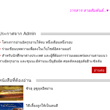
วารสาร
สายสัมพันธ์...♥
ประกาศจาก Admin
โครงการอ่านอัลกุรอานให้จบ หนึ่งเดือนหนึ่งรอบ
ร่วมเขียนบทความเพื่อลงในเว็บไซต์อิสลามมอร์
สำหรับนักศึกษาต่างประเทศ และผู้ที่ต้องการร่วมเผยแพร่ผลงานตามแนว
ทางอัลกุรอาน และซุนนะฮ์ท่านนะบีมุฮัมมัด ศอลลัลลอฮุอลัยฮิวะซัลลัม
อ่านต่อ
หนังสือที่ต้องอ่าน
ชัรฮุ อุซูลุลอีหม่าน
วิธีเลี้ยงลูกให้เป็นคนดี