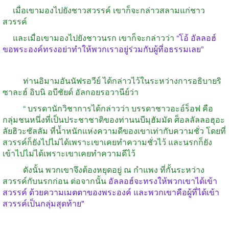
เมื่อเขามองไปยังชาวสวรรค์
เขาก็จะกล่าวสลามแก่ชาว
สวรรค์
และเมื่อเขามองไปยังชาวนรก
เขาก็จะกล่าวว่า
“
โอ้
อัลลอฮ์
ขอพระองค์ทรงอย่าทำให้พวกเราอยู่ร่วมกับผู้ที่อธรรมเลย
”
ท่านอิมามอันนัฟรอวีย์
ได้กล่าวไว้ในระหว่างการอธิบายริ
ซาละฮ์
อิบนิ
อบีชัยด์
อัลกอยรอวานีย์ว่า
“
บรรดานักวิชาการได้กล่าวว่า
บรรดาชาวอะอ์ร็อฟ
คือ
กลุ่มชนหนึ่งที่เป็นประชาชาติของท่านนบีมุฮัมมัด
ศ็อลลัลลอฮุอะ
ลัยฮิวะซัลลัม
ที่น้ำหนักแห่งความดีของเขาเท่ากับความชั่ว
โดยที่
สวรรค์ก็ยังไปไม่ได้เพราะเขาเคยทำความชั่วไว้
และนรกก็ยัง
เข้าไปไม่ได้เพราะเขาเคยทำความดีไว้
ดังนั้น
พวกเขาจึงต้องหยุดอยู่
ณ
กำแพง
ที่กั้นระหว่าง
สวรรค์กับนรกก่อน
ต่อจากนั้น
อัลลอฮ์จะทรงให้พวกเขาได้เข้า
สวรรค์
ด้วยความเมตตาของพระองค์
และพวกเขาคือผู้ที่ได้เข้า
สวรรค์เป็นกลุ่มสุดท้าย"