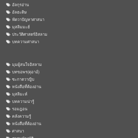
อัลกุรอ่าน
อัลฮะดิษ
ฟัตวาปัญหาศาสนา
มุสลิมมะฮ์
ประวัติศาสตร์อิสลาม
บทความศาสนา
มุมผู้สนใจอิสลาม
บทขอพร(ดุอาอ์)
ซะกาตวาญิบ
หนังสือที่ต้องอ่าน
มุสลิมะห์
บทความน่ารู้
รอมฎอน
คลังความรู้
หนังสือที่ต้องอ่าน
ศาสนา