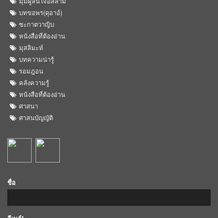
มุมผู้สนใจอิสลาม
บทขอพร(ดุอาอ์)
ซะกาตวาญิบ
หนังสือที่ต้องอ่าน
มุสลิมะห์
บทความน่ารู้
รอมฎอน
คลังความรู้
หนังสือที่ต้องอ่าน
ศาสนา
ศาสนบัญญัติ
ชื่อ