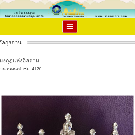
Toggle
navigation
อัลกุรอาน
มงกุฎแห่งอิสลาม
จำนวนคนเข้าชม 4120