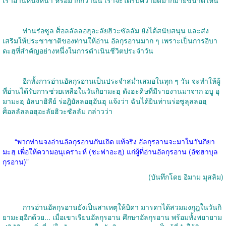
ท่านร่อซูล ศ็อลลัลลอฮุอะลัยฮิวะซัลลัม ยังได้สนับสนุน และส่ง
เสริมให้ประชาชาติของท่านให้อ่าน อัลกุรอานมาก ๆ เพราะเป็นการอิบา
ดะฮฺที่สำคัญอย่างหนึ่งในการดำเนินชีวิตประจำวัน
อีกทั้งการอ่านอัลกุรอานเป็นประจำสม่ำเสมอในทุก ๆ วัน จะทำให้ผู้
ที่อ่านได้รับการช่วยเหลือในวันกิยามะฮฺ ดังฮะดิษที่มีรายงานมาจาก อบู อุ
มามะฮฺ อัลบาฮิลีย์ ร่อฎิยัลลอฮุอันฮุ แจ้งว่า ฉันได้ยินท่านร่อซูลุลลอฮฺ
ศ็อลลัลลอฮุอะลัยฮิวะซัลลัม กล่าวว่า
“
พวกท่านจงอ่านอัลกุรอานกันเถิด แท้จริง อัลกุรอานจะมาในวันกิยา
มะฮฺ เพื่อให้ความอนุเคราะห์
(
ชะฟาอะฮฺ
)
แก่ผู้ที่อ่านอัลกุรอาน
(
อัซฮาบุล
กุรอาน
)”
(บันทึกโดย อิมาม มุสลิม)
การอ่านอัลกุรอานยังเป็นสาเหตุให้บิดา มารดาได้สวมมงกุฎในวันกิ
ยามะฮฺอีกด้วย
...
เมื่อเขาเรียนอัลกุรอาน ศึกษาอัลกุรอาน พร้อมทั้งพยายาม