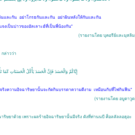
กันและกัน
อย่าโกรธกันและกัน
อย่าผินหลังให้กันและกัน
งเป็นบ่าวของอัลเลาะฮ์ที่เป็นพี่น้องกัน
"
(
รายงานโดย บุคอรีย์และมุสลิม
 กล่าวว่า
إِيَّاكُمْ وَالْحَسَدَ فَإِنَّ الْحَسَدَ يَأْكُلُ الْحَسَنَاتِ كَمَا تَ
จริงความอิจฉาริษยานั้นจะกัดกินบรรดาความดีงาม
เหมือนกับที่ไฟกินฟืน
"
(
รายงานโดย อบูดาวูด
ริษยาด้วย เพราะผลร้ายอิจฉาริษยานั้นมีจริง ดังที่ท่านนบี ศ็อลลัลลอฮุอะ