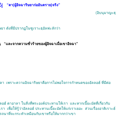
إِن
“
ตา
(
ผู้อิจฉาริษยาก่ออันตราย
)
จริง
”
(
อิบนุมาญะฮฺ
ดังที่มีปรากฏในซูเราะฮฺอัลฟะลักว่า
و
“
และจากความชั่วร้ายของผู้อิจฉาเมื่อเขาอิจฉา
”
าลา
เพราะความอิจฉาริษยาคือการไม่พอใจการกำหนดของอัลลอฮ์ ที่มีต่อ
ัลลอฮ์ ตาอาลา ในสิ่งที่พระองค์ประทานให้เรา
และหากเนี๊ยะมัตที่เกี่ยวกับ
าเรา
เพื่อให้รู้ว่าอัลลอฮ์ ประทานเนี๊ยะมัตให้แก่เราเยอะ
ส่วนเรื่องอาคิเราะฮ์
ารถนาที่จะกระทำเหมือนกับเขาหรือให้มากกว่าเขา