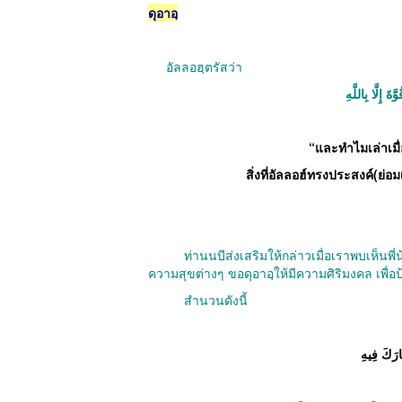
ดุอาอฺ
อัลลอฮฺตรัสว่า
َ إِلَّا بِاللَّهِ
“
และทำไมเล่าเม
สิ่งที่อัลลอฮ์ทรงประสงค์
(
ย่อม
ท่านนบีส่งเสริมให้กล่าวเมื่อเราพบเห็นพ
ความสุขต่างๆ ขอดุอาอฺให้มีความศิริมงคล เพื่อ
สำนวนดังนี้