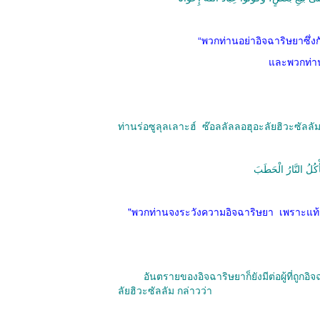
“
พวกท่านอย่าอิจฉาริษยาซึ่ง
และพวกท่านจ
ท่านร่อซูลุลเลาะฮ์
ซ๊อลลัลลอฮุอะลัยฮิวะซัลลัม
أْكُلُ النَّارُ الْحَطَبَ
"
พวกท่านจงระวังความอิจฉาริษยา
เพราะแท้
อันตรายของอิจฉาริษยาก็ยังมีต่อผู้ที่ถูกอิจฉา
ลัยฮิวะซัลลัม กล่าวว่า