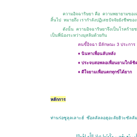
ความอิจฉาริษยา คือ
ความพยายามของสภา
สิ้นไป
หมายถึง เรากำลังปฏิเสธปัจจัยยังชีพของอ
ดังนั้น
ความอิจฉาริษยาจึงเป็นโรคร้ายช
เป็นพี่น้องระหว่างมุสลิมด้วยกัน
คนขี้อิจฉา มีลักษณะ
3
ประการ 
♦ นินทาเพื่อนลับหลัง
♦ ประจบสอพลอเพื่อนยามใกล้ชิ
♦ ดีใจยามเพื่อนตกทุกข์ได้ยาก
หลักการ
ท่านร่อซูลุลเลาะฮ์
ซ๊อลลัลลอฮุอะลัยฮิวะซัลลัม
ى بيْعِ بعْضٍ، وكُونُوا عِبادَ اللَّه إِخْوانًا