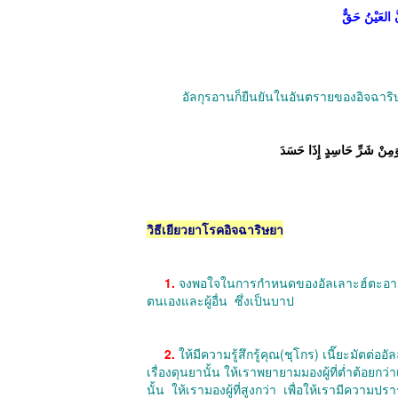
َّ العَيْنُ حَقٌّ
อัลกุรอานก็ยืนยันในอันตรายของอิจฉาริษยา 
َمِنْ شَرِّ حَاسِدٍ إِذَا حَسَدَ
วิธีเยียวยาโรคอิจฉาริษยา
1.
จงพอใจในการกำหนดของอัลเลาะฮ์ตะอ
ตนเองและผู้อื่น
ซึ่งเป็นบาป
2.
ให้มีความรู้สึกรู้คุณ
(
ชุโกร
)
เนี๊ยะมัตต่ออ
เรื่องดุนยานั้น ให้เราพยายามมองผู้ที่ต่ำต้อยกว่
นั้น
ให้เรามองผู้ที่สูงกว่า
เพื่อให้เรามีความปร