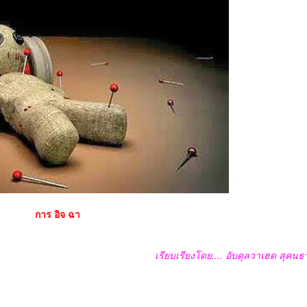
การ อิจ ฉา
เรียบเรียงโดย
....
อับดุลวาเฮด สุคนธ