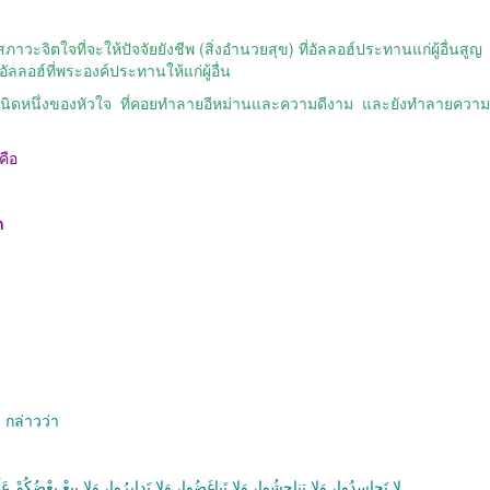
วะจิตใจที่จะให้ปัจจัยยังชีพ
(
สิ่งอำนวยสุข
)
ที่อัลลอฮ์ประทานแก่ผู้อื่นสูญ
ัลลอฮ์ที่พระองค์ประทานให้แก่ผู้อื่น
นิดหนึ่งของหัวใจ
ที่คอยทำลายอีหม่านและความดีงาม
และยังทำลายความ
คือ
ด
 กล่าวว่า
لا تَحاسدُوا، وَلا تناجشُوا، وَلا تَباغَضُوا، وَلا تَدابرُوا، وَلا يبِعْ بعْضُكُمْ عَلَ