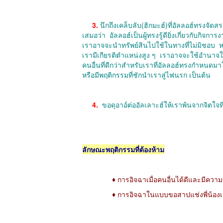
3.
นึกถึงเคล็บลับ
(
ฮิกมะฮ์
)
ที่อัลลอฮ์ทรงจัดสร
เสมอว่า
อัลลอฮ์เป็นผู้ทรงรู้ดียิ่งเกี่ยวกับกิจ
เราอาจจะนำทรัพย์สินไปใช้ในทางที่ไม่มิชอบ
ห
เรามีเกียรติตำแหน่งสูง ๆ
เราอาจจะใช้อำนาจ
คนอื่นที่ดีกว่าสำหรับเราที่อัลลอฮ์ทรงกำหนดมา
หรือมีพฤติกรรมที่ชักนำเราสู่ไฟนรก เป็นต้น
4.
ขอดุอาอ์ต่ออัลเลาะฮ์ให้เราพ้นจากจิตใจท
ลักษณะพฤติกรรมที่ต้องห้าม
♦
การอิจฉาเมื่อคนอื่นได้ดีและมีความ
♦
การอิจฉาในแบบขอสาปแช่งพี่น้องเมื