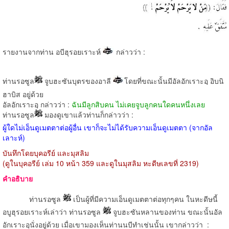
รายงานจากท่าน อบีฮุรอยเราะห์
กล่าวว่า :
ท่านรอซูล
จูบฮะซันบุตรของอาลี
โดยที่ขณะนั้นมีอัลอักเราะอฺ อิบนิ
ฮาบิส อยู่ด้วย
อัลอักเราะอฺ กล่าวว่า :
ฉันมีลูกสิบคน ไม่เคยจูบลูกคนใดคนหนึ่งเลย
ท่านรอซูล
มองดูเขาแล้วท่านก็กล่าวว่า :
ผู้ใดไม่เอ็นดูเมตตาต่อผู้อื่น เขาก็จะไม่ได้รับความเอ็นดูเมตตา (จากอัล
เลาะห์)
บันทึกโดยบุคอรีย์ และมุสลิม
(ดูในบุคอรีย์ เล่ม 10 หน้า 359 และดูในมุสลิม หะดีษเลขที่ 2319)
คำอธิบาย
ท่านรอซูล
เป็นผู้ที่มีความเอ็นดูเมตตาต่อทุกๆคน ในหะดีษนี้
อบูฮุรอยเราะห์เล่าว่า ท่านรอซูล
จูบฮะซันหลานของท่าน ขณะนั้นอัล
อักเราะอฺนั่งอยู่ด้วย เมื่อเขามองเห็นท่านนบีทำเช่นนั้น เขากล่าวว่า :