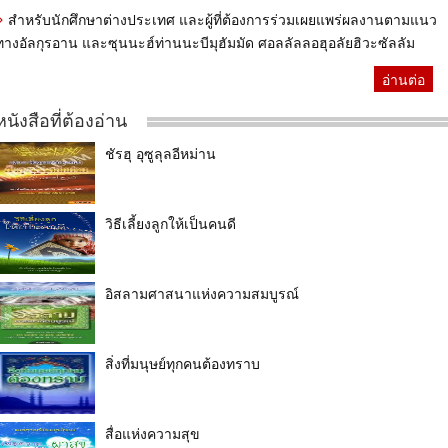
สำหรับนักศึกษาต่างประเทศ และผู้ที่ต้องการร่วมเผยแพร่ผลงานตามแนว
ทางอัลกุรอาน และซุนนะฮ์ท่านนะบีมุฮัมมัด ศอลลัลลอฮุอลัยฮิวะซัลลัม
อ่านต่อ
หนังสือที่ต้องอ่าน
ชัรฮุ อุซูลุลอีหม่าน
วิธีเลี้ยงลูกให้เป็นคนดี
อิสลามศาสนาแห่งความสมบูรณ์
สิ่งที่มนุษย์ทุกคนต้องทราบ
สื่อแห่งความสุข