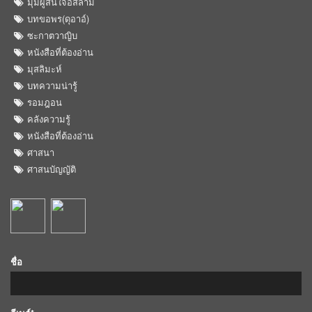
มุมผู้สนใจอิสลาม
บทขอพร(ดุอาอ์)
ซะกาตวาญิบ
หนังสือที่ต้องอ่าน
มุสลิมะห์
บทความน่ารู้
รอมฎอน
คลังความรู้
หนังสือที่ต้องอ่าน
ศาสนา
ศาสนบัญญัติ
ชื่อ