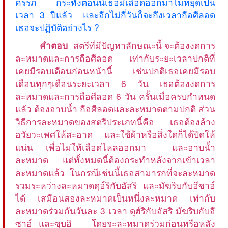
ครรภ์ กระทั่งตอนนี้เธอมีเลือดออกมาไม่หยุดเป็น
เวลา 3 ปีแล้ว และอีกไม่กี่วันก็จะถึงเวลาถือศีลอด
เธอจะปฏิบัติอย่างไร ?
คำตอบ
สตรีที่มีปัญหาลักษณะนี้ จะต้องงดการ
ละหมาดและการถือศีลอด เท่ากับระยะเวลาปกติที่
เคยมีรอบเดือนก่อนหน้านี้ เช่นปกติเธอเคยมีรอบ
เดือนทุกๆเดือนระยะเวลา 6 วัน เธอต้องงดการ
ละหมาดและการถือศีลอด 6 วัน ครั้นเมื่อครบกำหนด
แล้ว ต้องอาบน้ำ ถือศีลอดและละหมาดตามปกติ ส่วน
วิธีการละหมาดของสตรีประเภทนี้คือ เธอต้องล้าง
อวัยวะเพศให้สะอาด และใช้ผ้าหรือสิ่งใดก็ได้ปิดให้
แน่น เพื่อไม่ให้เลือดไหลออกมา และอาบน้ำ
ละหมาด แต่ทั้งหมดนี้ต้องกระทำหลังจากเข้าเวลา
ละหมาดแล้ว ในกรณีเช่นนี้เธอสามารถที่จะละหมาด
รวมระหว่างละหมาดดุฮ์ริกับอัสริ และมัฆริบกับอีซาอ์
ได้ เสมือนสองละหมาดเป็นหนึ่งละหมาด เท่ากับ
ละหมาดร่วมกันวันละ 3 เวลา ดุฮ์ริกับอัสริ มัฆริบกับอี
ซาอ์ และซุบฮิ โดยจะละหมาดร่วมก่อนหรือหลัง