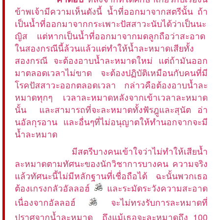
ข้าพเจ้ามีความเห็นดังนี้ น้ำที่ออกมาจากสตรีนั้น ถ้า
เป็นน้ำที่ออกมาจากกระเพาะปัสสาวะนับได้ว่าเป็นนะ
ญิส แต่หากเป็นน้ำที่ออกมาจากมดลูกถือว่าสะอาด
ในสองกรณีนี้ล้วนแล้วแต่ทำให้น้ำละหมาดเสียทั้ง
สองกรณี จะต้องอาบน้ำละหมาดใหม่ แต่ถ้ามันออก
มาตลอดเวลาไม่ขาด จะต้องปฏิบัติเหมือนกับคนที่มี
โรคปัสสาวะออกตลอดเวลา กล่าวคือต้องอาบน้ำละ
หมาดทุกๆ เวลาละหมาดหลังจากเข้าเวลาละหมาด
นั้น และสามารถที่จะละหมาดทั้งฟัรฎูและสุนัต อ่า
นอัลกุรอาน และอื่นๆที่ไม่อนุญาตให้ทำนอกจากจะมี
น้ำละหมาด
มีสตรีบางคนเข้าใจว่าไม่ทำให้เสียน้ำ
ละหมาดตามทัศนะของนักวิชาการบางคน ความจริง
แล้วทัศนะนี้ไม่มีหลักฐานที่เชื่อถือได้ ฉะนั้นพวกเธอ
ต้องเกรงกลัวอัลลอฮ์
และระมัดระวังความสะอาด
เนื่องจากอัลลอฮ์
จะไม่ทรงรับการละหมาดที่
ปราศจากน้ำละหมาด ถึงแม้เธอจะละหมาดถึง 100