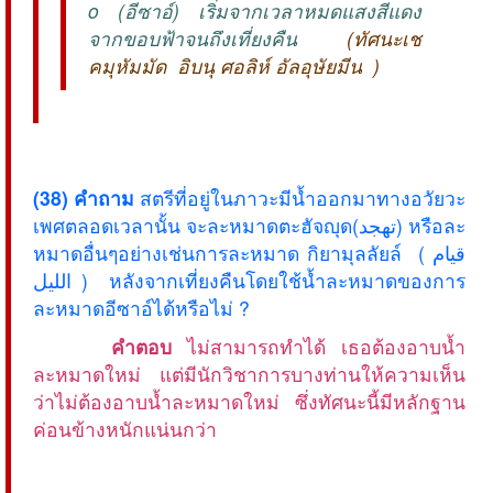
o (อีซาอ์) เริ่มจากเวลาหมดแสงสีแดง
จากขอบฟ้าจนถึงเที่ยงคืน
(ทัศนะเช
คมุหัมมัด อิบนุ ศอลิห์ อัลอุษัยมีน )
(38) คำถาม
สตรีที่อยู่ในภาวะมีน้ำออกมาทางอวัยวะ
เพศตลอดเวลานั้น จะละหมาดตะฮัจญุด(تهجد) หรือละ
หมาดอื่นๆอย่างเช่นการละหมาด กิยามุลลัยล์ ( قيام
الليل ) หลังจากเที่ยงคืนโดยใช้น้ำละหมาดของการ
ละหมาดอีซาอ์ได้หรือไม่ ?
คำตอบ
ไม่สามารถทำได้ เธอต้องอาบน้ำ
ละหมาดใหม่ แต่มีนักวิชาการบางท่านให้ความเห็น
ว่าไม่ต้องอาบน้ำละหมาดใหม่ ซึ่งทัศนะนี้มีหลักฐาน
ค่อนข้างหนักแน่นกว่า