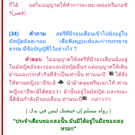
ก็ได้ แต่ไม่อนุญาตให้ทำการละหมาดย่อหรือกอซั
ร(قصر)
(34) คำถาม
สตรีที่มีรอบเดือนเข้าไปนั่งอยู่ใน
มัสญิดอัลฮะรอม เพื่อฟังคุฏบะห์และการบรรยาย
ธรรม มีข้อบัญญัติไว้อย่างไร ?
คำตอบ
ไม่อนุญาตให้สตรีที่มีรอบเดือนนั่งอยู่
ในมัสญิดอัลฮะรอมและมัสญิดอื่นๆ แต่อนุญาตให้เดิน
ผ่านและกระทำกิจที่จำเป็นเท่านั้น ท่านนะบี
ได้สั่ง
ให้ท่านหญิงอาอีชะฮ์
นำผ้าคลุมศรีษะมาให้ ท่าน
หญิงอาอีซะฮ์ได้ตอบว่า ผ้านั้นอยู่ในมัสญิด และขณะ
นี้ดิฉันกำลังมีรอบเดือน ท่านนะบี
กล่าวว่า:
( رواه مسلم إن حيضتك ليس في يدك )
"ประจำเดือนของเธอนั้น มันมิได้อยู่ในมือของเธอ
หรอก"