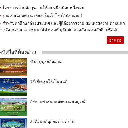
โครงการอ่านอัลกุรอานให้จบ หนึ่งเดือนหนึ่งรอบ
ร่วมเขียนบทความเพื่อลงในเว็บไซต์อิสลามมอร์
สำหรับนักศึกษาต่างประเทศ และผู้ที่ต้องการร่วมเผยแพร่ผลงานตามแนว
ทางอัลกุรอาน และซุนนะฮ์ท่านนะบีมุฮัมมัด ศอลลัลลอฮุอลัยฮิวะซัลลัม
อ่านต่อ
หนังสือที่ต้องอ่าน
ชัรฮุ อุซูลุลอีหม่าน
วิธีเลี้ยงลูกให้เป็นคนดี
อิสลามศาสนาแห่งความสมบูรณ์
สิ่งที่มนุษย์ทุกคนต้องทราบ