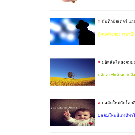
บันทึกมิสเตอร์ แ
ผู้คนต่างมองวาฮาบีแล
มุอัลลัฟในสังคมม
มุอัลละฟะห์ หมายถึ
มุสลิมใหม่กับโลก
มุสลิมใหม่นี้เองที่