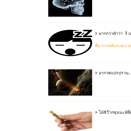
มากกว่าคำว่า  งี บ 
คือ
การหลับระยะเวล
อากาศแปรปรวน...
ไม้ซิว๊ากซุนนะห์ที