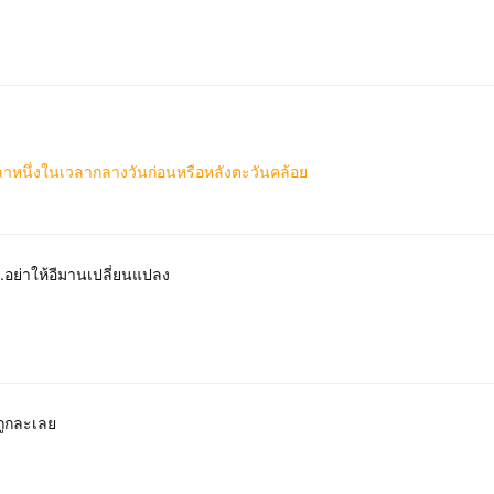

าหนึ่งในเวลากลางวันก่อนหรือหลังตะวันคล้อย
อย่าให้อีมานเปลี่ยนแปลง
่ถูกละเลย