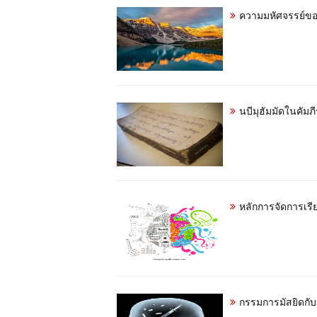
ความมหัศจรรย์ขอ
นบีมุฮัมมัดในคัมภีร
หลักการจัดการเ
กรรมการมัสยิดกั